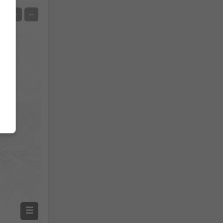
Супутник
+
−
Без радара
З радаром
Виміряна температура
Виміряна кількість опадів
Screenshot
©