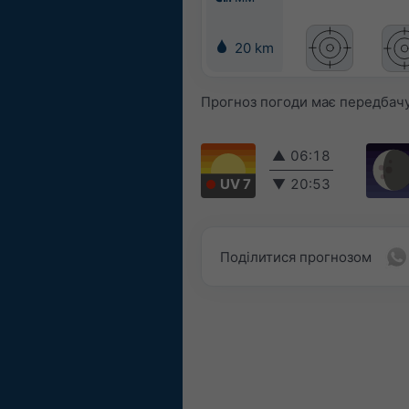
20 km
Прогноз погоди має передбачув
▲
06:18
UV 7
▼
20:53
Поділитися прогнозом