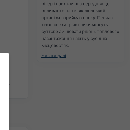
вітер і навколишнє середовище
впливають на те, як людський
організм сприймає спеку. Під час
хвилі спеки ці чинники можуть
суттєво змінювати рівень теплового
навантаження навіть у сусідніх
місцевостях.
Читати далі
остих