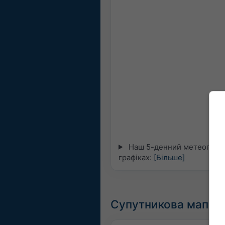
Наш 5-денний метеограм д
графіках:
[Більше]
Супутникова мапа в