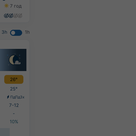
7 год
10 год
6 год
11 год
3h
1h
26°
25°
ПдПдЗх
7-12
-
10%