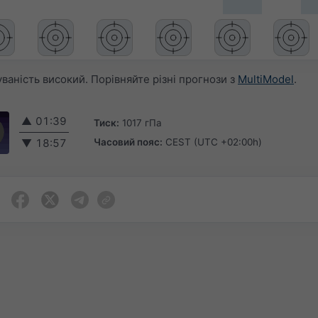
аність високий. Порівняйте різні прогнози з
MultiModel
.
▲
01:39
Тиск:
1017 гПа
Часовий пояс:
CEST (UTC +02:00h)
▼
18:57