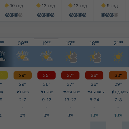
10 год
13 год
13 год
9 год
00
09
00
12
00
15
00
18
00
21
00
°
29°
35°
37°
36°
30°
°
29°
36°
37°
36°
29°
Пд
ПнСх
ПнЗх
ЗхПнЗх
СхПдСх
ПдПдЗх
9
2-7
9-12
13-27
8-24
7-8
-
-
-
-
-
%
0%
0%
0%
10%
10%