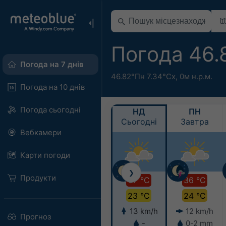
Погода 46.
Погода на 7 днів
46.82°Пн 7.34°Сх,
0м н.р.м.
Погода на 10 днів
Погода сьогодні
НД
ПН
Сьогодні
Завтра
Вебкамери
Карти погоди
❯
Продукти
37 °C
36 °C
23 °C
24 °C
13 km/h
12 km/h
Прогноз
-
0-2 mm