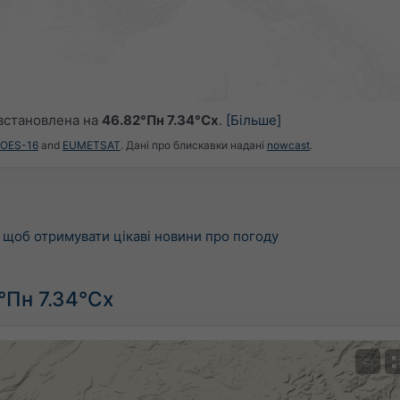
встановлена на
46.82°Пн 7.34°Сх
.
[Більше]
GOES-16
and
EUMETSAT
. Дані про блискавки надані
nowcast
.
щоб отримувати цікаві новини про погоду
°Пн 7.34°Сх
©