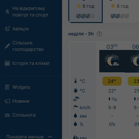
8 год
8 год
На відкритому
повітрі та спорт
Авіяція
неділя
-
3h
Сільське
03
00
06
господарство
Історія та клімат
°C
24°
23
Widgets
°C
22°
21
Пд
Новини
km/h
5-9
5-
Спільнота
мм
-
-
%
0%
0
Показати менше
мм