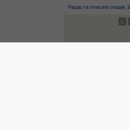
Радар та nowcast опадів, S
©