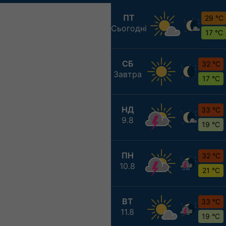
ПТ
29 °C
Сьогодні
17 °C
СБ
32 °C
Завтра
17 °C
НД
33 °C
9.8
19 °C
ПН
32 °C
10.8
21 °C
ВТ
33 °C
11.8
19 °C