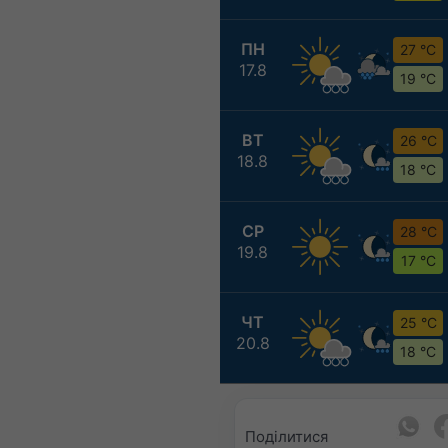
ПН
27 °C
17.8
19 °C
ВТ
26 °C
18.8
18 °C
СР
28 °C
19.8
17 °C
ЧТ
25 °C
20.8
18 °C
Поділитися