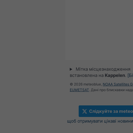
Мітка місцезнаходження
встановлена на
Kappelen
.
[Б
© 2026 meteoblue,
NOAA Satellites 
EUMETSAT
. Дані про блискавки над
Слідкуйте за meteo
щоб отримувати цікаві новини