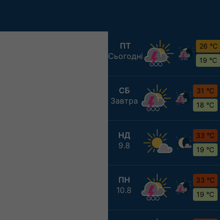
ПТ
26 °C
Сьогодні
19 °C
СБ
31 °C
Завтра
18 °C
НД
33 °C
9.8
19 °C
ПН
33 °C
10.8
19 °C