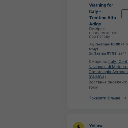
Warning for
Italy -
Trentino Alto
Adige
Помірне
попередження
про погоду
Від
Сьогодні
10:00
(4 г
тому)
До
Завтра
01:59
(за 11
Джерело:
Italy: Cent
Nazionale di Meteoro
Climatologia Aeronau
(CNMCA)
Востаннє оновлено
тому
Показати більше
Yellow