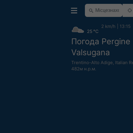
2 km/h
13:15
25 °C
Погода Pergine
Valsugana
Trentino-Alto Adige
,
Italian 
482м н.р.м.