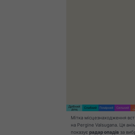
Дрібний
Слабкий
Помірний
Сильний
дощ
с
Мітка місцезнаходження вс
на Pergine Valsugana. Ця ані
показує
радар опадів
за виб