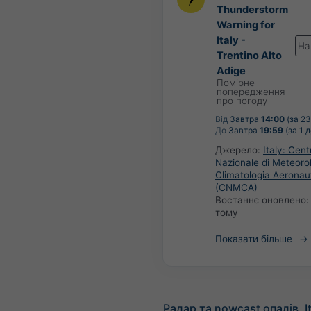
Thunderstorm
Warning for
Italy -
На
Trentino Alto
Adige
Помірне
попередження
про погоду
Від
Завтра
14:00
(за 23
До
Завтра
19:59
(за 1 
Джерело:
Italy: Cent
Nazionale di Meteoro
Climatologia Aeronau
(CNMCA)
Востаннє оновлено
тому
Показати більше
Радар та nowcast опадів, It