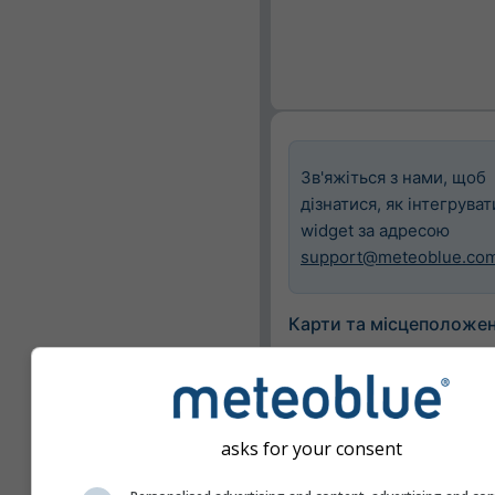
Зв'яжіться з нами, щоб
дізнатися, як інтегруват
widget за адресою
support@meteoblue.co
Карти та місцеположе
Місто
Basel
asks for your consent
Доступні карти