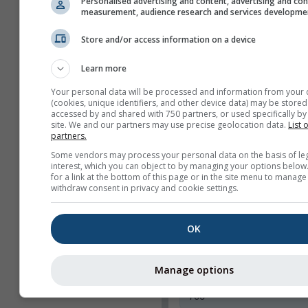
Personalised advertising and content, advertising and co
Показувати лише виб
measurement, audience research and services developme
карти
Store and/or access information on a device
Функції
Learn more
Заголовок
Your personal data will be processed and information from your 
Вебкамери
(cookies, unique identifiers, and other device data) may be stored
accessed by and shared with 750 partners, or used specifically by 
Поділитися
site. We and our partners may use precise geolocation data.
List 
partners.
Інформація
Some vendors may process your personal data on the basis of le
interest, which you can object to by managing your options below
Ширина віджета
for a link at the bottom of this page or in the site menu to manage
withdraw consent in privacy and cookie settings.
Автоматично підігна
ширину
Вибрати ширину вру
OK
(пікс.)
Manage options
Висота віджета (пікс