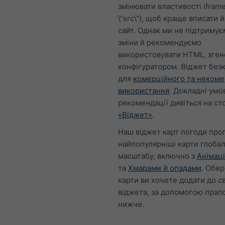
змінювати властивості iframe
\"src\"), щоб краще вписати й
сайт. Однак ми не підтримує
зміни й рекомендуємо
використовувати HTML, зге
конфігуратором. Віджет без
для
комерційного та некоме
використання
. Докладні умо
рекомендації дивіться на ст
«Віджет»
.
Наш віджет карт погоди про
найпопулярніші карти глоба
масштабу, включно з
Анімаці
та
Хмарами й опадами
. Обері
карти ви хочете додати до с
віджета, за допомогою прап
нижче.