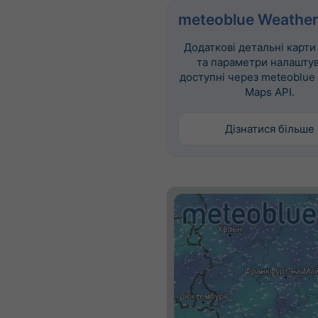
meteoblue Weather
Додаткові детальні карти
та параметри налашту
доступні через meteoblue
Maps API.
Дізнатися більше