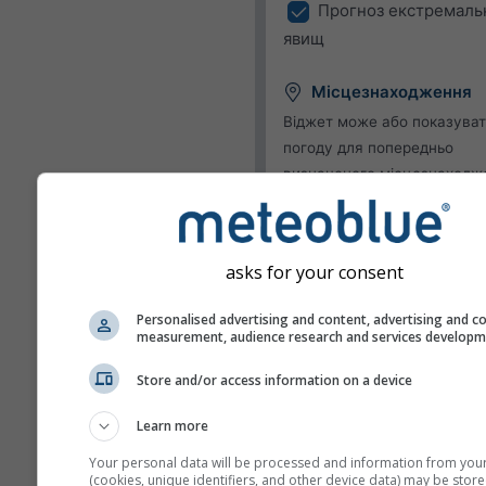
Прогноз екстремаль
явищ
Місцезнаходження
Віджет може або показува
погоду для попередньо
визначеного місцезнаходж
або намагатися визначити
місцезнаходження кожного
відвідувача вашого сайту.
asks for your consent
Використовувати по
місцезнаходження
Personalised advertising and content, advertising and c
Визначити
measurement, audience research and services develop
місцезнаходження корис
Store and/or access information on a device
Одиниці
Learn more
Your personal data will be processed and information from you
Температура
(cookies, unique identifiers, and other device data) may be store