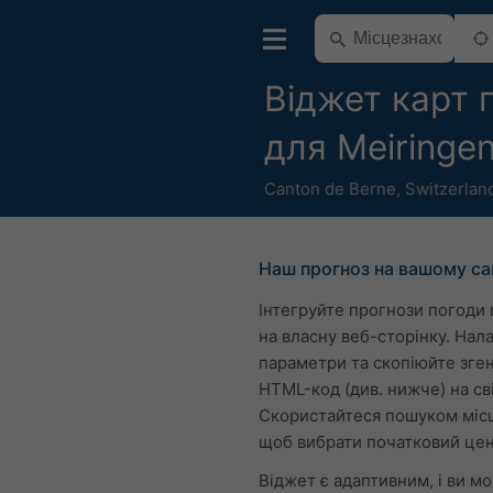
Віджет карт 
для Meiringe
Canton de Berne
,
Switzerlan
Наш прогноз на вашому са
Інтегруйте прогнози погоди
на власну веб-сторінку. Нал
параметри та скопіюйте зге
HTML-код (див. нижче) на сві
Скористайтеся пошуком міс
щоб вибрати початковий цен
Віджет є адаптивним, і ви м