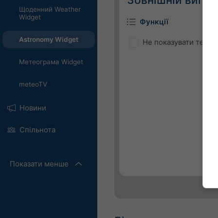
Щоденний Weather
Widget
Функції
Astronomy Widget
Не показувати темпе
Метеограма Widget
meteoTV
Новини
Спільнота
Показати менше