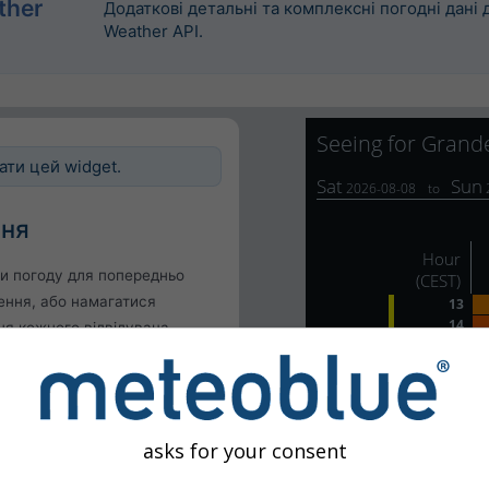
ther
Додаткові детальні та комплексні погодні дані
Weather API.
ати цей widget.
ння
и погоду для попередньо
ення, або намагатися
я кожного відвідувача
точне місцезнаходження
ходження користувача
asks for your consent
д