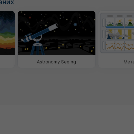
аних
Astronomy Seeing
Мет