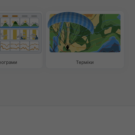
еограми
Терміки