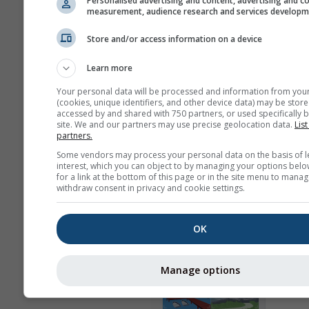
Personalised advertising and content, advertising and c
Зовнішній вигляд
measurement, audience research and services develop
Днів
Store and/or access information on a device
Learn more
Your personal data will be processed and information from you
Фонове зображення
(cookies, unique identifiers, and other device data) may be store
З фоновим зображе
accessed by and shared with 750 partners, or used specifically b
site. We and our partners may use precise geolocation data.
List
З фоновим кольоро
partners.
Без фону: темний те
Some vendors may process your personal data on the basis of l
Без фону: світлий те
interest, which you can object to by managing your options belo
for a link at the bottom of this page or in the site menu to manag
withdraw consent in privacy and cookie settings.
OK
Більше погодних даних
Manage options
Ast
Wi