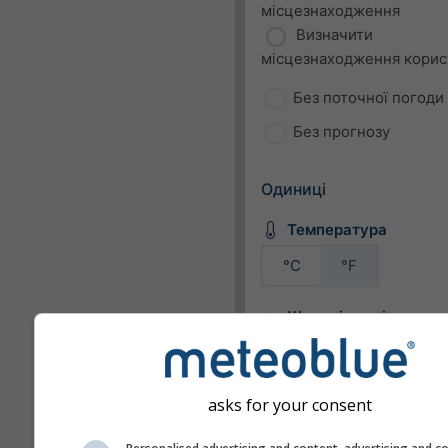
місцезнаходження
Визначити
місцезнаходження корис
Без поточної погоди
Без прогнозу
Одиниці
Температура
°C
°F
Швидкість вітру
bft
km/h
m/s
mph
kn
asks for your consent