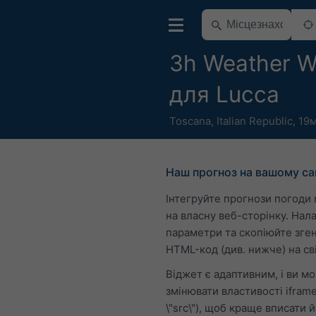
3h Weather W
для Lucca
Toscana
,
Italian Republic
,
19м
Наш прогноз на вашому са
Інтегруйте прогнози погоди
на власну веб-сторінку. Нал
параметри та скопіюйте зге
HTML-код (див. нижче) на сві
Віджет є адаптивним, і ви м
змінювати властивості iframe
\"src\"), щоб краще вписати й