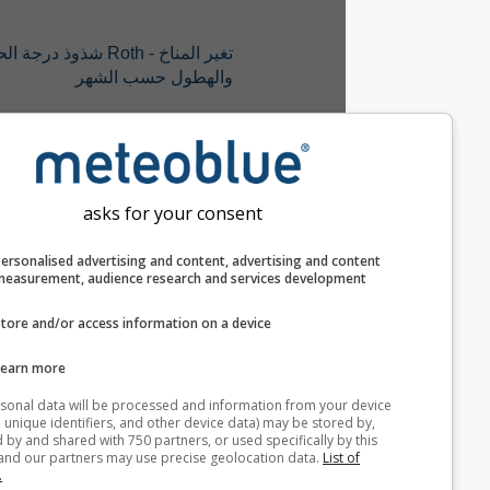
تغير المناخ - Roth شذوذ درجة الحرارة
والهطول حسب الشهر
الشهر
Apr
Mar
Feb
Jan
asks for your consent
Aug
Jul
Jun
May
Dec
Nov
Oct
Sep
Personalised advertising and content, advertising and c
measurement, audience research and services develop
Store and/or access information on a device
Learn more
Your personal data will be processed and information from you
(cookies, unique identifiers, and other device data) may be store
accessed by and shared with 750 partners, or used specifically b
site. We and our partners may use precise geolocation data.
List
partners.