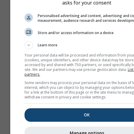
asks for your consent
May
Jun
Jul
Au
Personalised advertising and content, advertising and c
measurement, audience research and services develop
Sep
Oct
Nov
De
Store and/or access information on a device
Learn more
Your personal data will be processed and information from you
(cookies, unique identifiers, and other device data) may be store
accessed by and shared with 750 partners, or used specifically b
site. We and our partners may use precise geolocation data.
List
partners.
Some vendors may process your personal data on the basis of l
interest, which you can object to by managing your options belo
for a link at the bottom of this page or in the site menu to manag
withdraw consent in privacy and cookie settings.
OK
Manage options