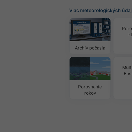
Viac meteorologických úda
Poro
k
Archív počasia
Mult
Ens
Porovnanie
rokov