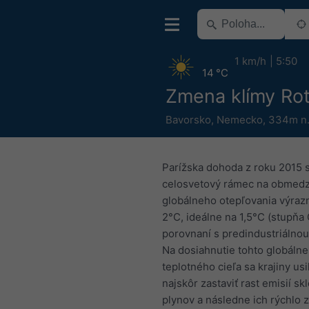
1 km/h
5:50
14 °C
Zmena klímy Ro
Bavorsko
,
Nemecko
,
334m n.
Parížska dohoda z roku 2015 
celosvetový rámec na obmed
globálneho otepľovania výraz
2°C, ideálne na 1,5°C (stupňa 
porovnaní s predindustriálno
Na dosiahnutie tohto globáln
teplotného cieľa sa krajiny usi
najskôr zastaviť rast emisií s
plynov a následne ich rýchlo z