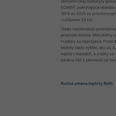
atmosférickej reanalýzy globá
ECMWF, pokrývajúca obdobie 
1979 do 2025 so priestorový
rozlíšením 30 km.
Údaje nezobrazujú podmienky
presnom mieste. Mikroklímy a
rozdiely sa neprejavia. Preto
teploty často vyššie, ako sú 
najmä v mestách, a zrážky sa
lokálne líšiť v závislosti od to
Ročná zmena teploty Roth