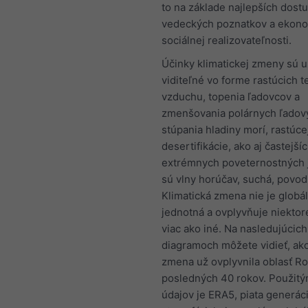
to na základe najlepších dost
vedeckých poznatkov a ekono
sociálnej realizovateľnosti.
Účinky klimatickej zmeny sú 
viditeľné vo forme rastúcich t
vzduchu, topenia ľadovcov a
zmenšovania polárnych ľadový
stúpania hladiny morí, rastúce
desertifikácie, ako aj častejší
extrémnych poveternostných j
sú vlny horúčav, suchá, povod
Klimatická zmena nie je globá
jednotná a ovplyvňuje niektor
viac ako iné. Na nasledujúcich
diagramoch môžete vidieť, ako
zmena už ovplyvnila oblasť R
posledných 40 rokov. Použit
údajov je ERA5, piata generác