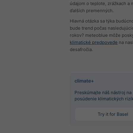
údajom o teplote, zrážkach a
ďalších premenných.
Hlavná otázka sa týka budúcno
bude trend počas nasledujúci
rokov? meteoblue môže posk
klimatické predpovede
na nas
desaťročia.
climate+
Preskúmajte náš nástroj na
posúdenie klimatických rizí
Try it for Basel