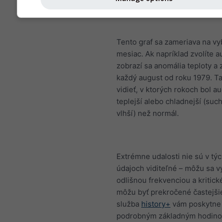
Tento graf sa zameriava na v
mesiac. Ak napríklad zvolíte a
zobrazí sa anomália teploty a 
každý august od roku 1979. T
vidieť, v ktorých rokoch bol a
teplejší alebo chladnejší (suc
vlhší) než normál.
Extrémne udalosti nie sú v tý
údajoch viditeľné – môžu sa v
odlišnou frekvenciou a kritick
môžu byť prekročené častejši
služba
history+
vám poskytne 
podrobným základným hodin