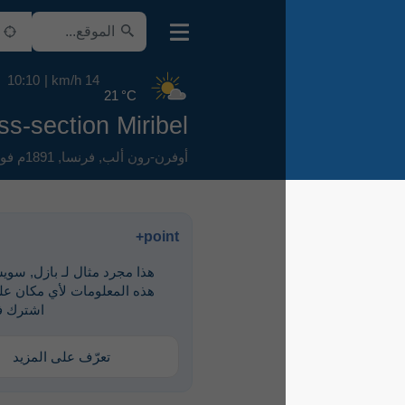
10:10
14 km/h
21 °C
Cross-section Miribel
أوفرن-رون ألب
,
فرنسا
,
1891م فوق سطح البحر
point+
هذا مجرد مثال لـ ‎بازل, سويسرا. لرؤية
هذه المعلومات لأي مكان على الأرض،
اشترك في point+
تعرّف على المزيد