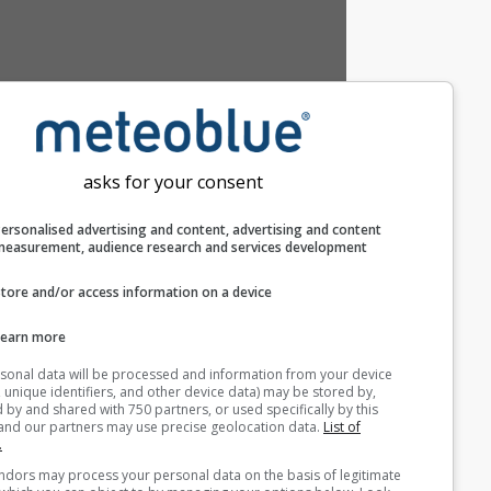
مساعدة
asks for your consent
بيانات طقس إضافية
Personalised advertising and content, advertising and c
measurement, audience research and services develop
Astronomy
Seeing
Store and/or access information on a device
ميتيوغرامات
Learn more
Your personal data will be processed and information from you
(cookies, unique identifiers, and other device data) may be store
Stueve &
accessed by and shared with 750 partners, or used specifically b
site. We and our partners may use precise geolocation data.
List
Sounding
partners.
Some vendors may process your personal data on the basis of l
AIR