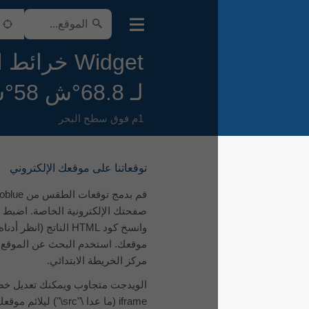
Widget خرائط الطقس
لـ 68.8°ش 58°ش
1م فوق سطح البحر
توقعاتنا على موقعك الإلكتروني
قم بدمج توقعات الطقس من meteoblue في
صفحتك الإلكترونية الخاصة. اضبط المعلمات
وانسخ كود ‎HTML‎ الناتج (انظر أدناه) إلى
موقعك. استخدم البحث عن الموقع أعلاه لتحديد
مركز الخريطة الابتدائي.
الويدجت متجاوب ويمكنك تعديل خصائص
iframe (ما عدا \"src\") ليلائم موقعك على أفضل