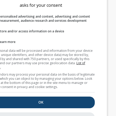
asks for your consent
اكتشاف موقع المستخدم
Personalised advertising and content, advertising and c
الوحدات
measurement, audience research and services develop
درجة الحرارة
Store and/or access information on a device
F
C
Learn more
Your personal data will be processed and information from you
الطول
(cookies, unique identifiers, and other device data) may be store
accessed by and shared with 750 partners, or used specifically b
متري
إمبريالي
site. We and our partners may use precise geolocation data.
List
partners.
Some vendors may process your personal data on the basis of l
سرعة الرياح
interest, which you can object to by managing your options belo
for a link at the bottom of this page or in the site menu to manag
mph
km/h
m/s
withdraw consent in privacy and cookie settings.
bft
kn
OK
المظهر