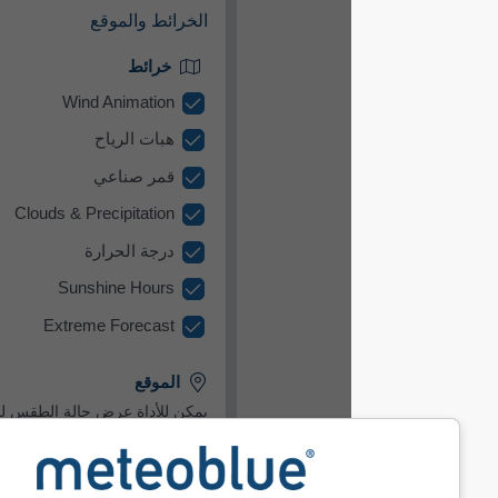
الخرائط والموقع​
خرائط
Wind Animation
هبات الرياح
قمر صناعي
Clouds & Precipitation
درجة الحرارة
Sunshine Hours
Extreme Forecast
الموقع
يمكن للأداة عرض حالة الطقس لموقع
محدّد مسبقًا أو محاولة اكتشاف موقع كل
زائر لموقعك.
استخدام الموقع الحالي