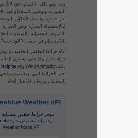
وجه. ومع ذلك، لا نقدّم دعمًا لأيٍّ من هذه
التغييرات ونوصي باستخدام كود HTML الذي
يتم إنشاؤه بواسطة المُكوِّن. الويدجت مجاني
لـ
الاستخدام التجاري وغير التجاري
. اطلع على
الشروط التفصيلية والتوصيات الخاصة
بالاستخدام في صفحة
\"الويدجت\"
.
أداة خرائط الطقس الخاصة بنا توفر أكثر
خرائطنا شيوعًا على مستوى العالم، بما في
ذلك
Wind Animation
و
Clouds & Precipitation
.
اختر الخرائط التي تريد تضمينها في الويدجت
باستخدام مربعات الاختيار أدناه.
meteoblue Weather API
تتوفر خرائط طقس تفصيلية إضافية
وخيارات تخصيص عبر meteoblue
Weather Maps API.