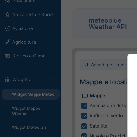
Previsione
Aria aperta e Sport
meteoblue
Weather API
Aviazione
Agricoltura
Storico e Clima
Accedi per incorpora
Widgets
Mappe e località
Widget Mappe Meteo
Mappe
Animazione del vento
Widget Mappe
Urbane
Raffica di vento
Satellite
Widget Meteo 3h
Nuvole e Precipitazio