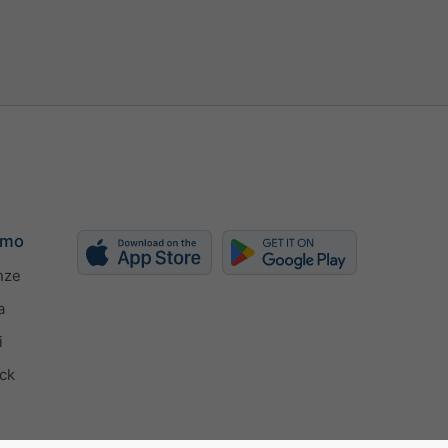
h
kn
bft
amo
nze
a
i
ck
ente la larghezza
nte la larghezza (px)