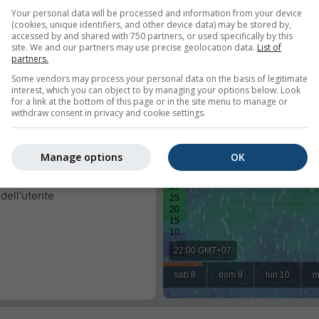
Your personal data will be processed and information from your device
(cookies, unique identifiers, and other device data) may be stored by,
accessed by and shared with 750 partners, or used specifically by this
site. We and our partners may use precise geolocation data.
List of
partners.
emi
Some vendors may process your personal data on the basis of legitimate
interest, which you can object to by managing your options below. Look
for a link at the bottom of this page or in the site menu to manage or
withdraw consent in privacy and cookie settings.
eo per una località predefinita o
ità di ciascun visitatore del
Manage options
OK
le
 dell'utente