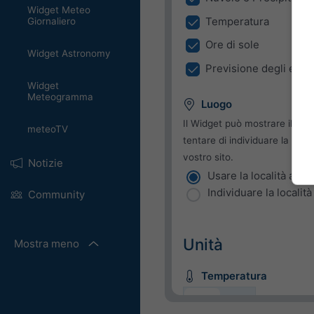
Widget Meteo
Temperatura
Giornaliero
Ore di sole
Widget Astronomy
Previsione degli estr
Widget
Meteogramma
Luogo
Il Widget può mostrare il met
meteoTV
tentare di individuare la local
vostro sito.
Notizie
Usare la località attua
Individuare la località
Community
Unità
Mostra meno
Temperatura
C
F