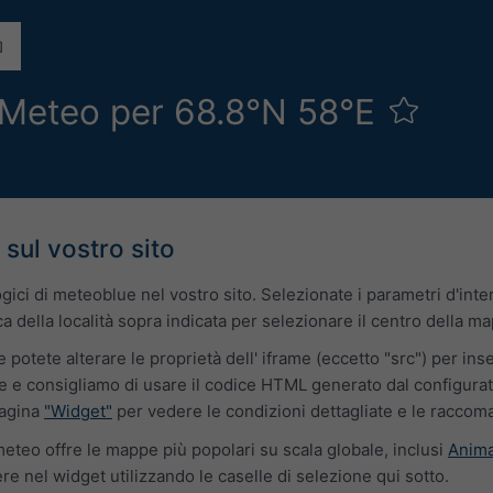
Meteo per 68.8°N 58°E
 sul vostro sito
logici di meteoblue nel vostro sito. Selezionate i parametri d'in
ca della località sopra indicata per selezionare il centro della ma
e potete alterare le proprietà dell' iframe (eccetto "src") per ins
e consigliamo di usare il codice HTML generato dal configurator
 pagina
"Widget"
per vedere le condizioni dettagliate e le raccom
eteo offre le mappe più popolari su scala globale, inclusi
Anima
e nel widget utilizzando le caselle di selezione qui sotto.