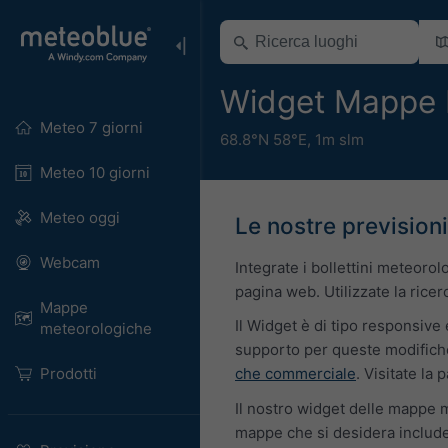
Widget Mappe 
Meteo 7 giorni
68.8°N 58°E,
1m slm
Meteo 10 giorni
Meteo oggi
Le nostre previsioni
Webcam
Integrate i bollettini meteoro
pagina web. Utilizzate la ricer
Mappe
Il Widget è di tipo responsive 
meteorologiche
supporto per queste modifiche 
Prodotti
che commerciale
. Visitate la
Il nostro widget delle mappe m
mappe che si desidera includer