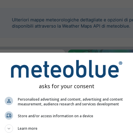
Ulteriori mappe meteorologiche dettagliate e opzioni di 
disponibili attraverso la Weather Maps API di meteoblue.
re questo widget.
asks for your consent
Personalised advertising and content, advertising and content
measurement, audience research and services development
Store and/or access information on a device
Learn more
ni