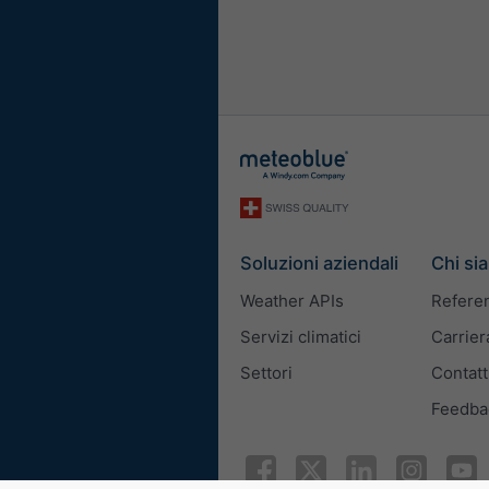
Lunghezza
Metrico
Imperiale
Velocità del vento
m/s
km/h
mp
Aspetto
Soluzioni aziendali
Chi si
Weather APIs
Refere
Zoom mappa
Servizi climatici
Carrier
Settori
Contatt
Larghezza del widget
Feedba
Regolare automaticam
Selezionare manualme