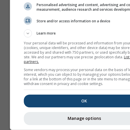
Personalised advertising and content, advertising and c
measurement, audience research and services develop
Store and/or access information on a device
Learn more
Ние не споделяме вашия имейл 
Your personal data will be processed and information from you
трети страни, както е описано в
(cookies, unique identifiers, and other device data) may be store
политика за поверителност
. Изп
accessed by and shared with 750 partners, or used specifically b
site. We and our partners may use precise geolocation data.
List
услугите на meteoblue, вие при
partners.
нашите
общи условия
. Вашият 
адрес ще може да се използва и
Some vendors may process your personal data on the basis of l
услуги на meteoblue.
interest, which you can object to by managing your options belo
for a link at the bottom of this page or in the site menu to manag
withdraw consent in privacy and cookie settings.
Повече метеорологични д
OK
Каче
Manage options
въз
п