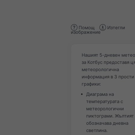
Помощ
Изтегли
изображение
Нашият 5-дневен мете
за Котбус предоставя ц
метеорологична
информация в 3 прости
графики:
Диаграма на
температурата с
метеорологични
пиктограми. Жълтият
обозначава дневна
светлина.