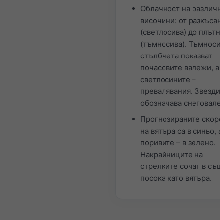
Облачност на различ
височини: от разкъса
(светлосива) до плът
(тъмносива). Тъмнос
стълбчета показват
почасовите валежи, а
светлосините –
превалявания. Звезд
обозначава снеговал
Прогнозираните скор
на вятъра са в синьо, 
поривите – в зелено.
Накрайниците на
стрелките сочат в съ
посока като вятъра.