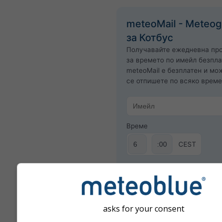
meteoMail - Meteo
за Котбус
Получавайте ежедневна пр
за времето по имейл безпла
meteoMail е безплатен и мо
се отпишете по всяко време
Време
CEST
Абонирайте се за бюле
asks for your consent