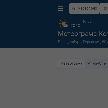
16:00
23 °C
Метеограма Ко
Бранденбург
,
Германия
,
80м
Метеограма
All-in-One