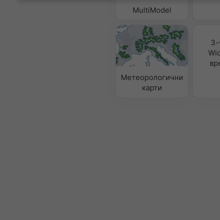
MultiModel
3-
Wid
вр
Метеорологични
карти