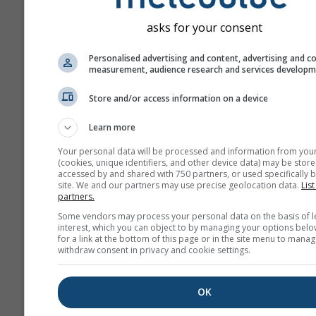
asks for your consent
Personalised advertising and content, advertising and c
measurement, audience research and services develop
Store and/or access information on a device
Learn more
Your personal data will be processed and information from you
(cookies, unique identifiers, and other device data) may be store
Ние не споделяме вашия имейл 
accessed by and shared with 750 partners, or used specifically b
site. We and our partners may use precise geolocation data.
List
трети страни, както е описано в
partners.
политика за поверителност
. Изп
услугите на meteoblue, вие при
Some vendors may process your personal data on the basis of l
нашите
общи условия
. Вашият 
interest, which you can object to by managing your options belo
for a link at the bottom of this page or in the site menu to manag
адрес ще може да се използва и
withdraw consent in privacy and cookie settings.
услуги на meteoblue.
OK
Повече метеорологични д