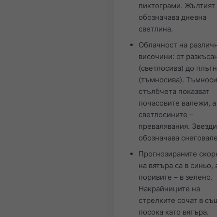
пиктограми. Жълтият
обозначава дневна
светлина.
Облачност на различ
височини: от разкъса
(светлосива) до плът
(тъмносива). Тъмнос
стълбчета показват
почасовите валежи, а
светлосините –
превалявания. Звезд
обозначава снеговал
Прогнозираните скор
на вятъра са в синьо, 
поривите – в зелено.
Накрайниците на
стрелките сочат в съ
посока като вятъра.