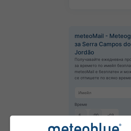
meteoMail - Meteo
за Serra Campos do
Jordão
Получавайте ежедневна пр
за времето по имейл безпла
meteoMail е безплатен и мо
се отпишете по всяко време
Време
-03
Абонирайте се за бюле