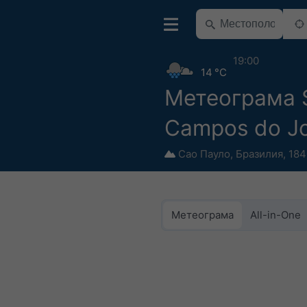
19:00
14 °C
Метеограма 
Campos do J
Сао Пауло
,
Бразилия
,
184
Метеограма
All-in-One