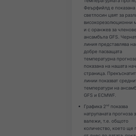
температурната прогно
Феърфийлд е показана
светлосин цвят за раз
високорезолюционни 
и с оранжев за членов
ансамбъла GFS. Черна
линия представлява на
добре пасващата
температурна прогноза
показана на нашата на
страница. Прекъснати
линии показват средни
температури на ансам
GFS и ECMWF.
Графика 2
nd
показва
натрупаната прогноза 
валежи, т.е. общото
количество, което ще 
от днес до датата, пока