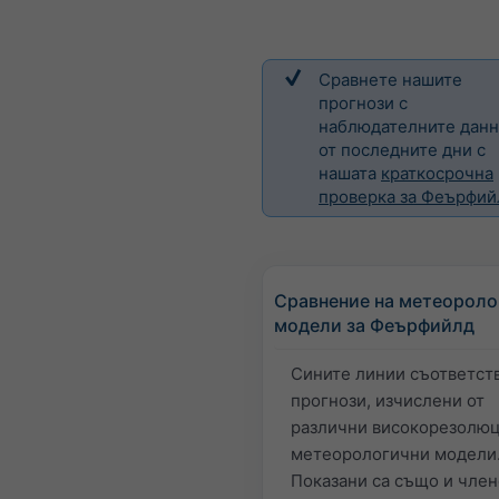
Сравнете нашите
прогнози с
наблюдателните дан
от последните дни с
нашата
краткосрочна
проверка за Феърфий
Сравнение на метеороло
модели за Феърфийлд
Сините линии съответств
прогнози, изчислени от
различни високорезолю
метеорологични модели
Показани са също и чле