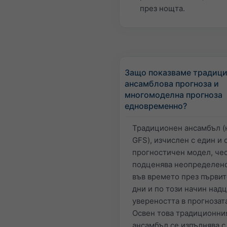
през нощта.
Защо показваме традиц
ансамблова прогноза и
многомоделна прогноза
едновременно?
Традиционен ансамбъл (
GFS), изчислен с един и
прогностичен модел, че
подценява неопределен
във времето през първит
дни и по този начин над
увереността в прогнозат
Освен това традиционни
ансамбъл се изпълнява с