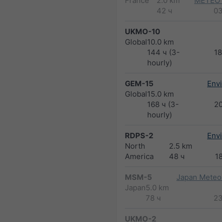
France
2.0 km
METEO
42 ч
0
UKMO-10
Global
10.0 km
144 ч (3-
1
hourly)
GEM-15
Env
Global
15.0 km
168 ч (3-
2
hourly)
RDPS-2
Env
North
2.5 km
America
48 ч
1
MSM-5
Japan Meteor
Japan
5.0 km
78 ч
2
UKMO-2