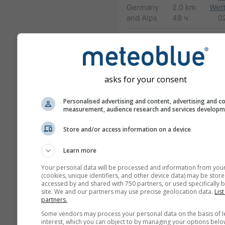
Germany
2.0 km
Wett
and Alps
48 ч
0
HARMN-5
Central Europe
5.0 km
60 ч
23
asks for your consent
GFS-40
Global
40.0 km
NO
Personalised advertising and content, advertising and c
180 ч (3-hourly)
1
measurement, audience research and services develop
NAM-12
Store and/or access information on a device
North
12.0 km
America
84 ч (3-
Learn more
hourly)
Your personal data will be processed and information from you
(cookies, unique identifiers, and other device data) may be store
NAM-5
accessed by and shared with 750 partners, or used specifically b
North America
5.0 km
NO
site. We and our partners may use precise geolocation data.
List
48 ч
1
partners.
Some vendors may process your personal data on the basis of l
NAM-3
interest, which you can object to by managing your options belo