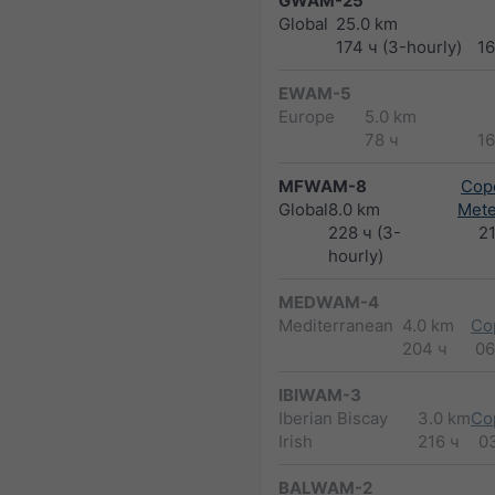
GWAM-25
Global
25.0 km
174 ч (3-hourly)
1
EWAM-5
Europe
5.0 km
78 ч
1
MFWAM-8
Cope
Global
8.0 km
Met
228 ч (3-
2
hourly)
MEDWAM-4
Mediterranean
4.0 km
Co
204 ч
06
IBIWAM-3
Iberian Biscay
3.0 km
Co
Irish
216 ч
0
BALWAM-2