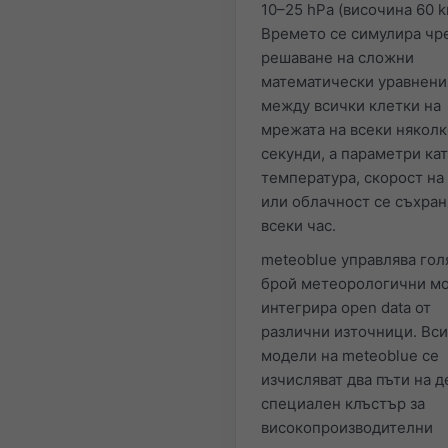
10–25 hPa (височина 60 k
Времето се симулира чр
решаване на сложни
математически уравнени
между всички клетки на
мрежата на всеки няколк
секунди, а параметри ка
температура, скорост на
или облачност се съхран
всеки час.
meteoblue управлява гол
брой метеорологични мо
интегрира open data от
различни източници. Вс
модели на meteoblue се
изчисляват два пъти на д
специален клъстър за
високопроизводителни