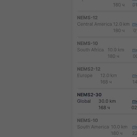
180 ч
0
NEMS-12
Central America
12.0 km
m
180 ч
0
NEMS-10
South Africa
10.0 km
m
180 ч
0
NEMS2-12
Europe
12.0 km
m
168 ч
1
NEMS2-30
Global
30.0 km
m
168 ч
02
NEMS-10
South America
10.0 km
m
180 ч
2