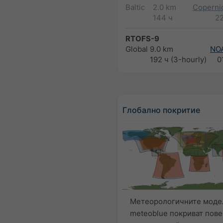
Baltic
2.0 km
Copernic
144 ч
2
RTOFS-9
Global
9.0 km
NO
192 ч (3-hourly)
0
Глобално покритие
Метеорологичните моде
meteoblue покриват пов