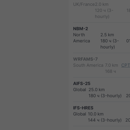
UK/France
2.0 km
120 ч (3-
1
hourly)
NBM-2
North
2.5 km
America
180 ч (3-
0
hourly)
WRFAMS-7
South America
7.0 km
CPT
168 ч
AIFS-25
Global
25.0 km
180 ч (3-hourly)
2
IFS-HRES
Global
10.0 km
144 ч (3-hourly)
2