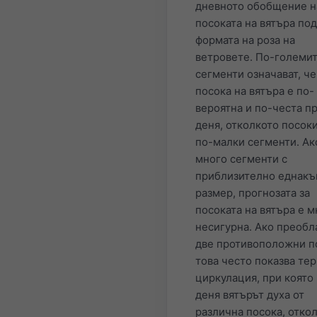
дневното обобщение н
посоката на вятъра под
формата на роза на
ветровете. По-големи
сегменти означават, че
посока на вятъра е по-
вероятна и по-честа п
деня, отколкото посоки
по-малки сегменти. Ак
много сегменти с
приблизително еднакъ
размер, прогнозата за
посоката на вятъра е м
несигурна. Ако преобл
две противоположни п
това често показва те
циркулация, при която
деня вятърът духа от
различна посока, отко