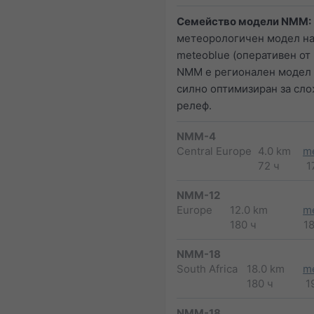
Семейство модели NMM:
метеорологичен модел н
meteoblue (оперативен от 2
NMM е регионален модел 
силно оптимизиран за сл
релеф.
NMM-4
Central Europe
4.0 km
m
72 ч
1
NMM-12
Europe
12.0 km
m
180 ч
1
NMM-18
South Africa
18.0 km
m
180 ч
1
NMM-18