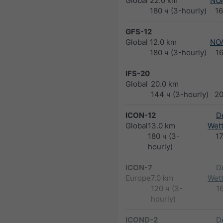
Global
22.0 km
NO
180 ч (3-hourly)
1
GFS-12
Global
12.0 km
NO
180 ч (3-hourly)
1
IFS-20
Global
20.0 km
144 ч (3-hourly)
2
ICON-12
D
Global
13.0 km
Wett
180 ч (3-
1
hourly)
ICON-7
D
Europe
7.0 km
Wett
120 ч (3-
1
hourly)
ICOND-2
D