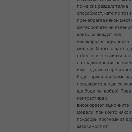
по-ниска разделителна
способност, като по този
пренебрегва някои мест
метеорологични явления
които се виждат във
високорезолюционните
модели. Много е важно д
отбележи, че всички чл
на традиционния ансамб
имат еднаква вероятност
бъдат правилни (няма на
предварително да се зна
ще бъде по-добър). Това
контрастира с
високорезолюционните
модели, при които някои
по-добри прогнози от др
зависимост от