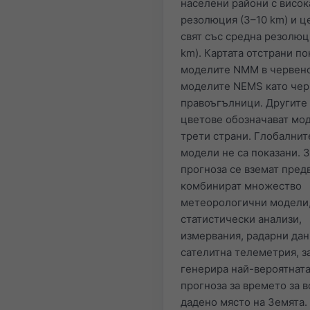
населени райони с висок
резолюция (3–10 km) и ц
свят със средна резолюц
km). Картата отстрани по
моделите NMM в червено
моделите NEMS като чер
правоъгълници. Другите
цветове обозначават мо
трети страни. Глобалнит
модели не са показани. 
прогноза се вземат пред
комбинират множество
метеорологични модели
статистически анализи,
измервания, радарни дан
сателитна телеметрия, за
генерира най-вероятнат
прогноза за времето за в
дадено място на Земята.