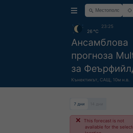
23:25
26 °C
Ансамблова
прогноза Mul
за Феърфийл
Кънектикът
,
САЩ
,
10м н.в.
7 дни
14 дни
This forecast is not
available for the selec