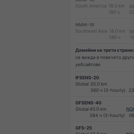
South America
18.0 km
m
180 ч
2
NMM-18
Southeast Asia
18.0 km
m
180 ч
1
Домейни на трети страни:
се вижда в повечето друг
уебсайтове
IFSENS-20
Global
20.0 km
360 ч (3-hourly)
23
GFSENS-40
Global
40.0 km
NO
384 ч (3-hourly)
0
GFS-25