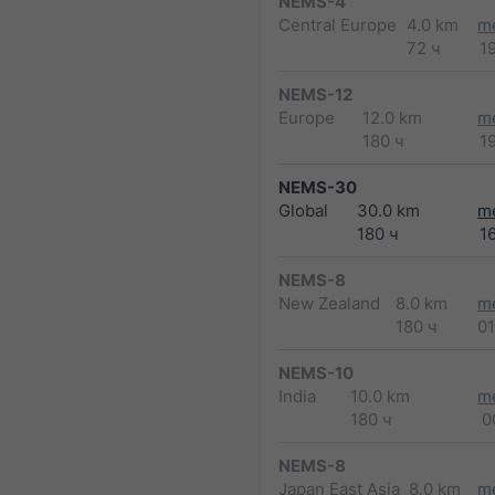
NEMS-4
Central Europe
4.0 km
m
72 ч
1
NEMS-12
Europe
12.0 km
m
180 ч
1
NEMS-30
Global
30.0 km
m
180 ч
1
NEMS-8
New Zealand
8.0 km
m
180 ч
0
NEMS-10
India
10.0 km
m
180 ч
0
NEMS-8
Japan East Asia
8.0 km
m