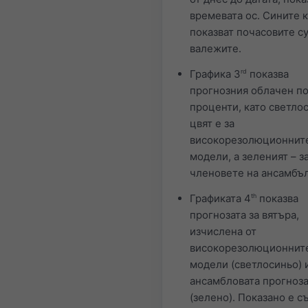
времевата ос. Сините 
показват почасовите с
валежите.
Графика 3
rd
показва
прогнозния облачен по
проценти, като светло
цвят е за
високорезолюционнит
модели, а зеленият – з
членовете на ансамбъл
Графиката 4
th
показва
прогнозата за вятъра,
изчислена от
високорезолюционнит
модели (светлосиньо) 
ансамбловата прогноз
(зелено). Показано е 