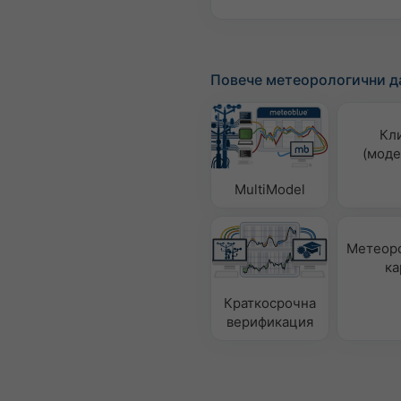
Повече метеорологични д
Кл
(моде
MultiModel
Метеор
ка
Краткосрочна
верификация