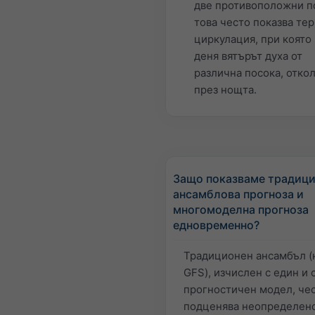
две противоположни п
това често показва те
циркулация, при която
деня вятърът духа от
различна посока, отко
през нощта.
Защо показваме традиц
ансамблова прогноза и
многомоделна прогноза
едновременно?
Традиционен ансамбъл (
GFS), изчислен с един и
прогностичен модел, че
подценява неопределен