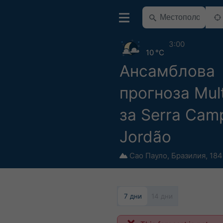
3:00
10 °C
Ансамблова
прогноза Mul
за Serra Cam
Jordão
Сао Пауло
,
Бразилия
,
184
7 дни
14 дни