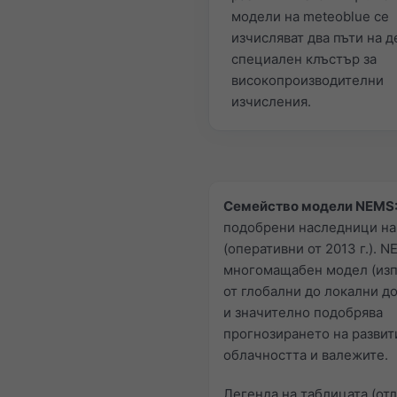
модели на meteoblue се
изчисляват два пъти на д
специален клъстър за
високопроизводителни
изчисления.
Семейство модели NEMS
подобрени наследници н
(оперативни от 2013 г.). N
многомащабен модел (изп
от глобални до локални д
и значително подобрява
прогнозирането на развит
облачността и валежите.
Легенда на таблицата (от