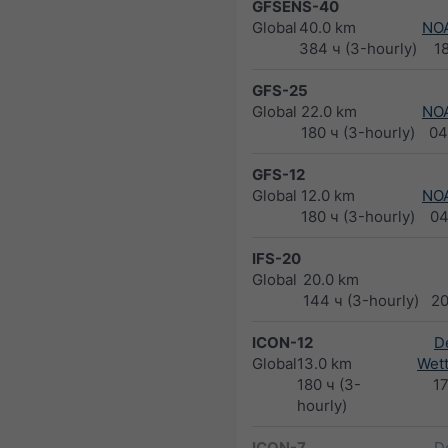
GFSENS-40
Global
40.0 km
NO
384 ч (3-hourly)
1
GFS-25
Global
22.0 km
NO
180 ч (3-hourly)
04
GFS-12
Global
12.0 km
NO
180 ч (3-hourly)
04
IFS-20
Global
20.0 km
144 ч (3-hourly)
2
ICON-12
D
Global
13.0 km
Wett
180 ч (3-
1
hourly)
ICON-7
D