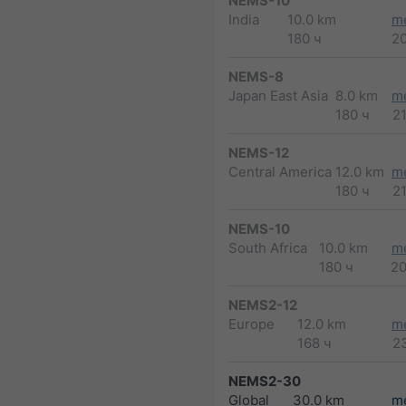
NEMS-10
India
10.0 km
m
180 ч
2
NEMS-8
Japan East Asia
8.0 km
m
180 ч
2
NEMS-12
Central America
12.0 km
m
180 ч
2
NEMS-10
South Africa
10.0 km
m
180 ч
2
NEMS2-12
Europe
12.0 km
m
168 ч
2
NEMS2-30
Global
30.0 km
m