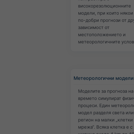
високорезолюционните
модели, при които някои
по-добри прогнози от др
зависимост от
местоположението и
метеорологичните услов
Метеорологични модели
Моделите за прогноза на
времето симулират физи
процеси. Един метеорол
модел разделя света или
регион на малки „клетки
мрежа“. Всяка клетка е с