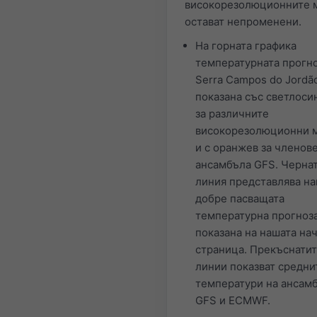
високорезолюционните 
остават непроменени.
На горната графика
температурната прогно
Serra Campos do Jordã
показана със светлоси
за различните
високорезолюционни 
и с оранжев за членов
ансамбъла GFS. Черна
линия представлява на
добре пасващата
температурна прогноза
показана на нашата на
страница. Прекъснати
линии показват средни
температури на ансам
GFS и ECMWF.