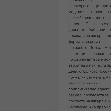
високорезолюционнит
модели (светлосиньо) 
ансамбловата прогноз
(зелено). Показано е 
дневното обобщение н
посоката на вятъра под
формата на роза на
ветровете. По-големи
сегменти означават, че
посока на вятъра е по-
вероятна и по-честа п
деня, отколкото посоки
по-малки сегменти. Ак
много сегменти с
приблизително еднакъ
размер, прогнозата за
посоката на вятъра е м
несигурна. Ако преобл