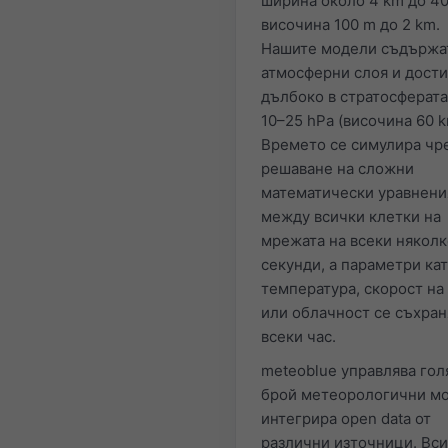
ширина около 4 km до 40
височина 100 m до 2 km.
Нашите модели съдържа
атмосферни слоя и дости
дълбоко в стратосферата
10–25 hPa (височина 60 k
Времето се симулира чр
решаване на сложни
математически уравнени
между всички клетки на
мрежата на всеки няколк
секунди, а параметри ка
температура, скорост на
или облачност се съхран
всеки час.
meteoblue управлява гол
брой метеорологични мо
интегрира open data от
различни източници. Вс