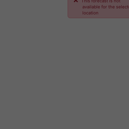
This forecast is not
available for the selec
location