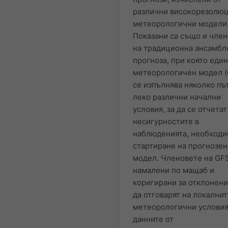
различни високорезолю
метеорологични модели
Показани са също и чле
на традиционна ансамбл
прогноза, при която еди
метеорологичен модел (
се изпълнява няколко пъ
леко различни начални
условия, за да се отчетат
несигурностите в
наблюденията, необходи
стартиране на прогнозен
модел. Членовете на GFS
намалени по мащаб и
коригирани за отклонения
да отговарят на локални
метеорологични условия
данните от