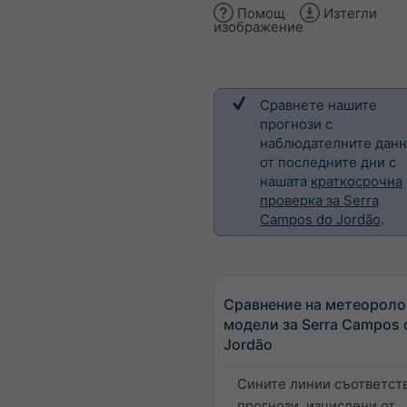
Помощ
Изтегли
изображение
Сравнете нашите
прогнози с
наблюдателните дан
от последните дни с
нашата
краткосрочна
проверка за Serra
Campos do Jordão
.
Сравнение на метеороло
модели за Serra Campos 
Jordão
Сините линии съответств
прогнози, изчислени от