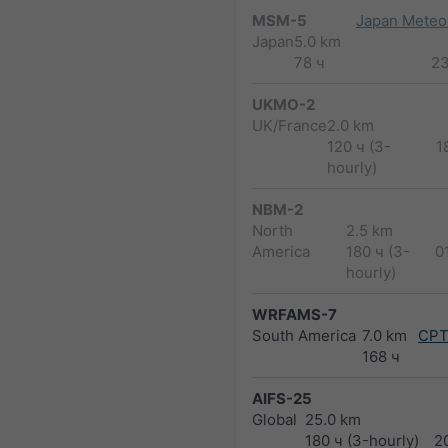
MSM-5
Japan Meteor
Japan
5.0 km
78 ч
2
UKMO-2
UK/France
2.0 km
120 ч (3-
1
hourly)
NBM-2
North
2.5 km
America
180 ч (3-
0
hourly)
WRFAMS-7
South America
7.0 km
CPT
168 ч
AIFS-25
Global
25.0 km
180 ч (3-hourly)
2