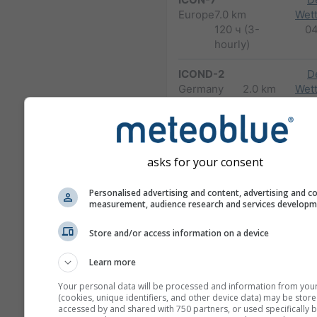
Europe
7.0 km
Wett
120 ч (3-
0
hourly)
ICOND-2
D
Germany
2.0 km
Wett
and Alps
48 ч
0
HARMN-5
Central Europe
5.0 km
asks for your consent
60 ч
0
GFS-40
Personalised advertising and content, advertising and c
measurement, audience research and services develop
Global
40.0 km
NO
180 ч (3-hourly)
04
Store and/or access information on a device
NAM-12
Learn more
North
12.0 km
America
84 ч (3-
Your personal data will be processed and information from you
hourly)
(cookies, unique identifiers, and other device data) may be store
accessed by and shared with 750 partners, or used specifically b