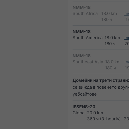
NMM-18
South Africa
18.0 km
m
180 ч
1
NMM-18
South America
18.0 km
m
180 ч
2
NMM-18
Southeast Asia
18.0 km
m
180 ч
1
Домейни на трети страни:
се вижда в повечето друг
уебсайтове
IFSENS-20
Global
20.0 km
360 ч (3-hourly)
23