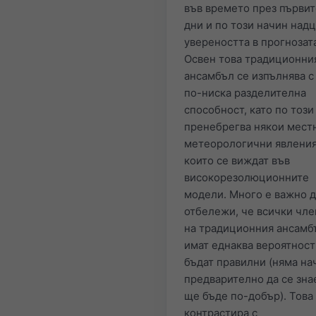
във времето през първит
дни и по този начин над
увереността в прогнозат
Освен това традиционни
ансамбъл се изпълнява с
по-ниска разделителна
способност, като по този
пренебрегва някои мест
метеорологични явления
които се виждат във
високорезолюционните
модели. Много е важно д
отбележи, че всички чл
на традиционния ансамб
имат еднаква вероятност
бъдат правилни (няма на
предварително да се зна
ще бъде по-добър). Това
контрастира с