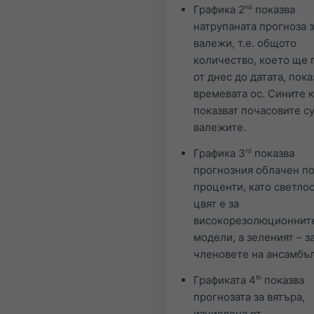
Графика 2
nd
показва
натрупаната прогноза 
валежи, т.е. общото
количество, което ще 
от днес до датата, пока
времевата ос. Сините 
показват почасовите с
валежите.
Графика 3
rd
показва
прогнозния облачен по
проценти, като светло
цвят е за
високорезолюционнит
модели, а зеленият – з
членовете на ансамбъл
Графиката 4
th
показва
прогнозата за вятъра,
изчислена от