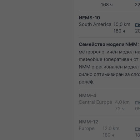
168 ч
2
NEMS-10
South America
10.0 km
m
180 ч
2
Семейство модели NMM:
метеорологичен модел н
meteoblue (оперативен от 2
NMM е регионален модел 
силно оптимизиран за сл
релеф.
NMM-4
Central Europe
4.0 km
m
72 ч
0
NMM-12
Europe
12.0 km
m
180 ч
1