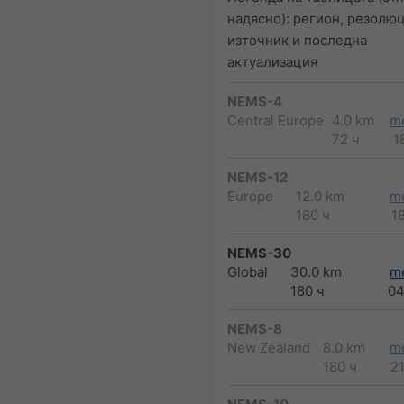
надясно): регион, резолюц
източник и последна
актуализация
NEMS-4
Central Europe
4.0 km
m
72 ч
1
NEMS-12
Europe
12.0 km
m
180 ч
1
NEMS-30
Global
30.0 km
m
180 ч
04
NEMS-8
New Zealand
8.0 km
m
180 ч
2