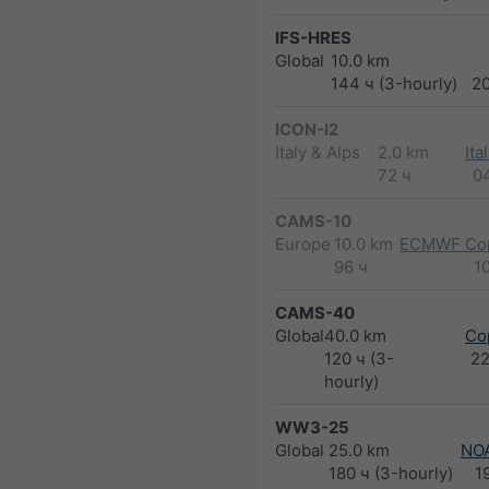
IFS-HRES
Global
10.0 km
144 ч (3-hourly)
2
ICON-I2
Italy & Alps
2.0 km
Ita
72 ч
0
CAMS-10
Europe
10.0 km
ECMWF Cop
96 ч
1
CAMS-40
Global
40.0 km
Co
120 ч (3-
2
hourly)
WW3-25
Global
25.0 km
NO
180 ч (3-hourly)
1