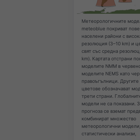
Метеорологичните моде
meteoblue покриват пов
населени райони с висок
резолюция (3–10 km) и ц
свят със средна резолюц
km). Картата отстрани по
моделите NMM в червено
моделите NEMS като чер
правоъгълници. Другите
цветове обозначават мо
трети страни. Глобалнит
модели не са показани. 
прогноза се вземат пред
комбинират множество
метеорологични модели
статистически анализи,