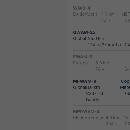
WW3-4
Baltic/Arctic
4.0 km
MET
72 ч
03
GWAM-25
Global
25.0 km
174 ч (3-hourly)
04
EWAM-5
Europe
5.0 km
78 ч
04
MFWAM-8
Cope
Global
8.0 km
Met
228 ч (3-
0
hourly)
MEDWAM-4
Mediterranean
4.0 km
Co
204 ч
06