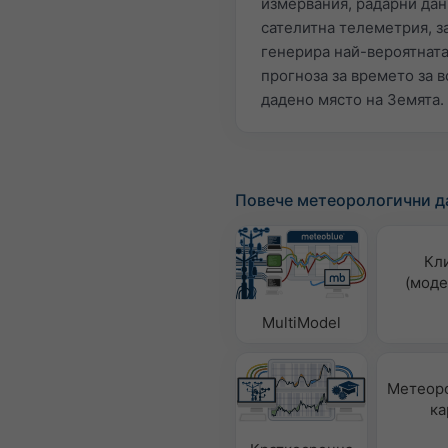
измервания, радарни дан
сателитна телеметрия, за
генерира най-вероятнат
прогноза за времето за в
дадено място на Земята.
Повече метеорологични д
Кл
(моде
MultiModel
Метеор
ка