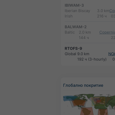
IBIWAM-3
Iberian Biscay
3.0 km
Co
Irish
216 ч
0
BALWAM-2
Baltic
2.0 km
Copernic
144 ч
2
RTOFS-9
Global
9.0 km
NO
192 ч (3-hourly)
0
Глобално покритие