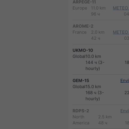
ARPEGE-11
Europe
11.0 km
METEO
96 ч
04
AROME-2
France
2.0 km
METEO
42 ч
0
UKMO-10
Global
10.0 km
144 ч (3-
1
hourly)
GEM-15
Env
Global
15.0 km
168 ч (3-
2
hourly)
RDPS-2
Env
North
2.5 km
America
48 ч
1