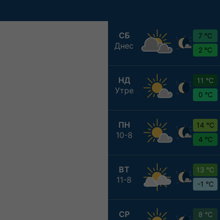
СБ
7 °C
Днес
2 °C
НД
11 °C
Утре
0 °C
ПН
14 °C
10-8
4 °C
ВТ
13 °C
11-8
-1 °C
СР
8 °C