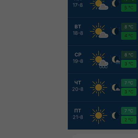
17-8
5 °C
ВТ
8 °C
18-8
4 °C
СР
8 °C
19-8
3 °C
ЧТ
7 °C
20-8
3 °C
ПТ
7 °C
21-8
2 °C