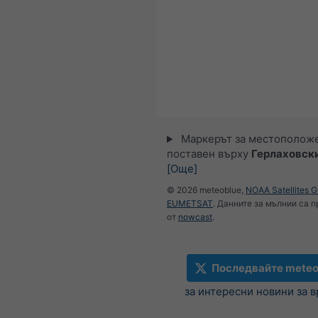
Маркерът за местополож
поставен върху
Герлаховск
[Още]
© 2026 meteoblue,
NOAA Satellites 
EUMETSAT
. Данните за мълнии са 
от
nowcast
.
Последвайте meteo
за интересни новини за 