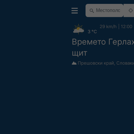
29 km/h
12:00
3 °C
Времето Герла
щит
Прешовски край
,
Словак