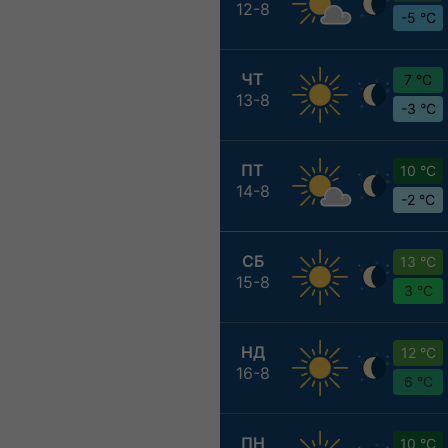
12-8
-5 °C
ЧТ
7 °C
13-8
-3 °C
ПТ
10 °C
14-8
-2 °C
СБ
13 °C
15-8
3 °C
НД
12 °C
16-8
6 °C
ПН
10 °C