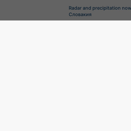
Radar and precipitation no
Словакия
©