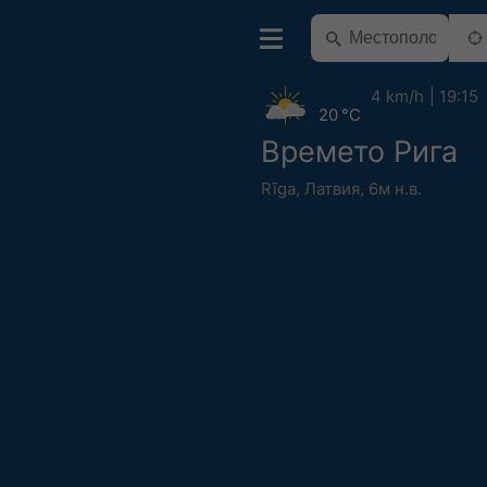
4 km/h
19:15
20 °C
Времето Рига
Rīga
,
Латвия
,
6м н.в.