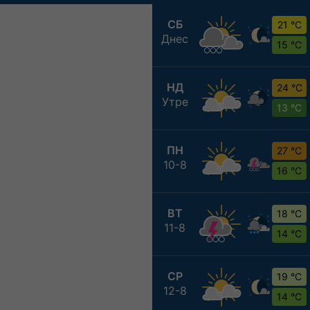
СБ
21 °C
Днес
15 °C
НД
24 °C
Утре
13 °C
ПН
27 °C
10-8
16 °C
ВТ
18 °C
11-8
14 °C
СР
19 °C
12-8
14 °C