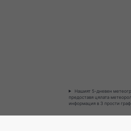
Нашият 5-дневен метеогр
предоставя цялата метеоро
информация в 3 прости гра
Сателитна карта на живо,