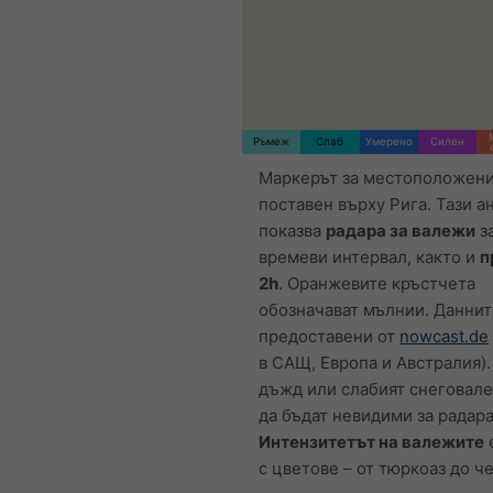
Ръмеж
Слаб
Умерено
Силен
Маркерът за местоположени
поставен върху Рига. Тази 
показва
радара за валежи
з
времеви интервал, както и
п
2h
. Оранжевите кръстчета
обозначават мълнии. Даннит
предоставени от
nowcast.de
в САЩ, Европа и Австралия).
дъжд или слабият снеговал
да бъдат невидими за радара
Интензитетът на валежите
с цветове – от тюркоаз до ч