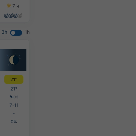
7 ч
13 ч
13 ч
13 ч
3h
1h
21°
21°
СЗ
7-11
-
0%