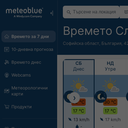
Времето С
Времето за 7 дни
Софийска област
,
България
,
4
10-дневна прогноза
Времето днес
СБ
НД
Днес
Утре
Webcams
Метеорологични
карти
❯
32 °C
30 °C
Продукти
17 °C
17 °C
13 km/h
17 km/h
-
-