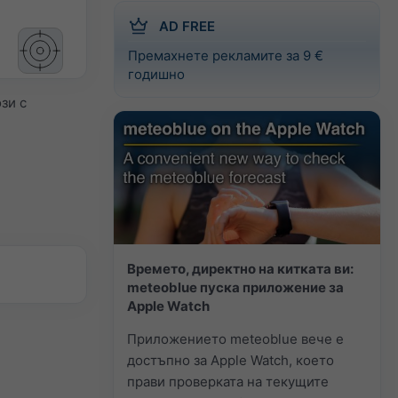
AD FREE
Премахнете рекламите за 9 €
годишно
зи с
Времето, директно на китката ви:
meteoblue пуска приложение за
Apple Watch
Приложението meteoblue вече е
достъпно за Apple Watch, което
прави проверката на текущите