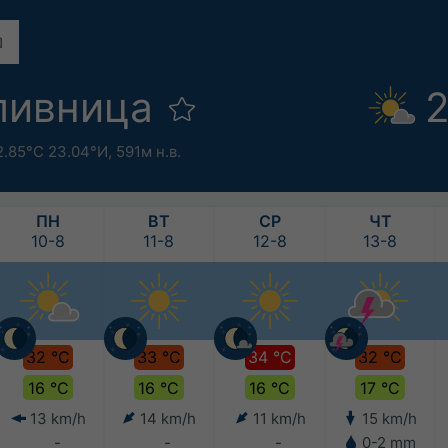
ливница
2
2.85°С 23.04°И,
591м н.в.
ПН
ВТ
СР
ЧТ
10-8
11-8
12-8
13-8
32 °C
33 °C
34 °C
32 °C
16 °C
16 °C
16 °C
17 °C
13 km/h
14 km/h
11 km/h
15 km/h
-
-
-
0-2 mm