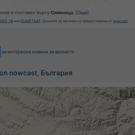
ние е поставен върху
Сливница
.
[Още]
GOES-16
and
EUMETSAT
. Данните за мълнии са предоставени от
nowcast
.
за интересни новини за времето
tion nowcast, България
©