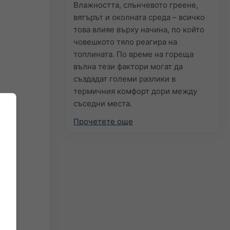
Влажността, слънчевото греене,
вятърът и околната среда – всичко
това влияе върху начина, по който
човешкото тяло реагира на
топлината. По време на гореща
вълна тези фактори могат да
създадат големи разлики в
термичния комфорт дори между
съседни места.
Прочетете още