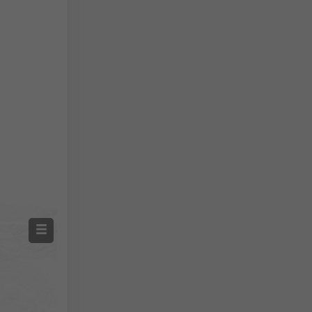
Измерена температура
Измерени валежи
Screenshot
©