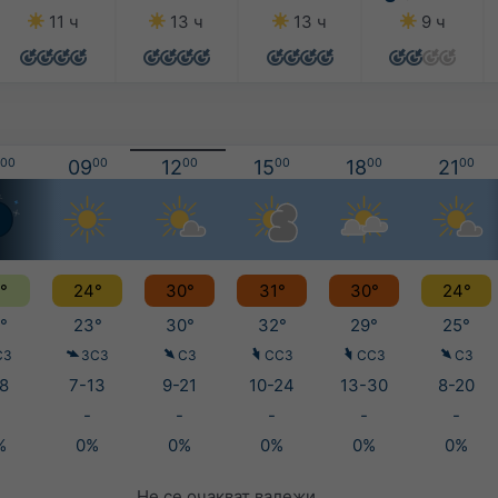
11 ч
13 ч
13 ч
9 ч
00
09
00
12
00
15
00
18
00
21
00
°
24°
30°
31°
30°
24°
°
23°
30°
32°
29°
25°
СЗ
ЗСЗ
СЗ
ССЗ
ССЗ
СЗ
8
7-13
9-21
10-24
13-30
8-20
-
-
-
-
-
%
0%
0%
0%
0%
0%
Не се очакват валежи