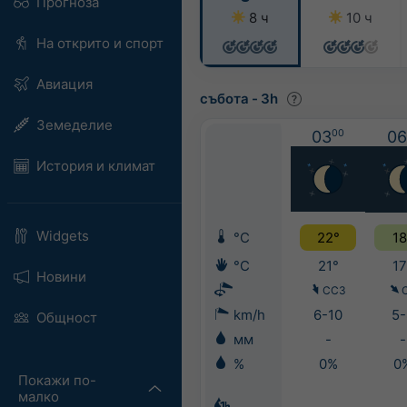
Прогноза
8 ч
10 ч
На открито и спорт
Авиация
събота
-
3h
Земеделие
03
00
06
История и климат
Widgets
°C
22°
18
°C
21°
17
Новини
ССЗ
km/h
6-10
5-
Общност
мм
-
-
%
0%
0
Покажи по-
малко