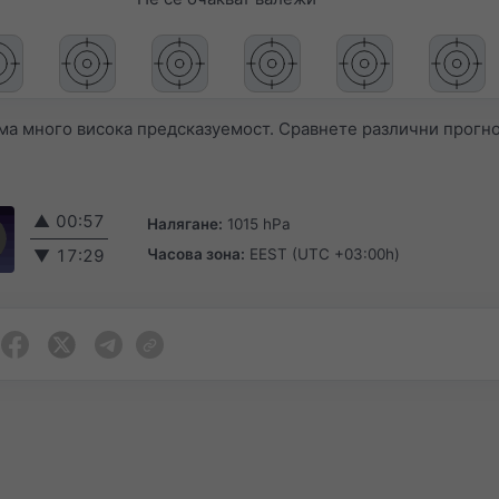
а много висока предсказуемост. Сравнете различни прогно
▲
00:57
Налягане:
1015 hPa
Часова зона:
EEST (UTC +03:00h)
▼
17:29