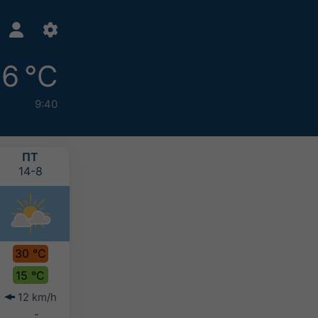
6 °C
9:40
ПТ
СБ
НД
ПН
14-8
15-8
16-8
17-8
30 °C
30 °C
31 °C
32 °C
15 °C
13 °C
14 °C
16 °C
12 km/h
14 km/h
10 km/h
6 km/h
-
-
-
-