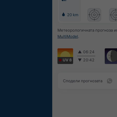
20 km
Метеорологичната прогноза им
MultiModel
.
▲
06:24
UV 8
▼
20:42
Сподели прогнозата