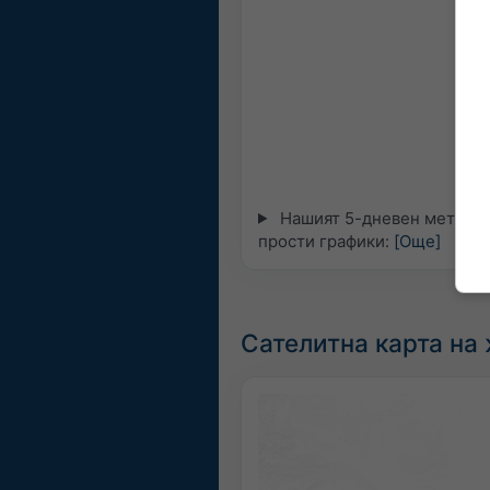
Нашият 5-дневен метеогр
прости графики:
[Още]
Сателитна карта на