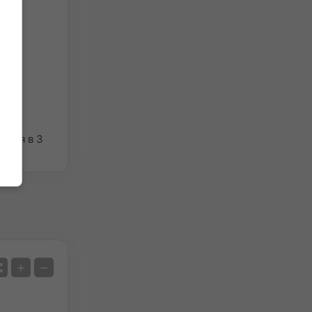
ация в 3
Сателит
+
−
Без радар
С радар