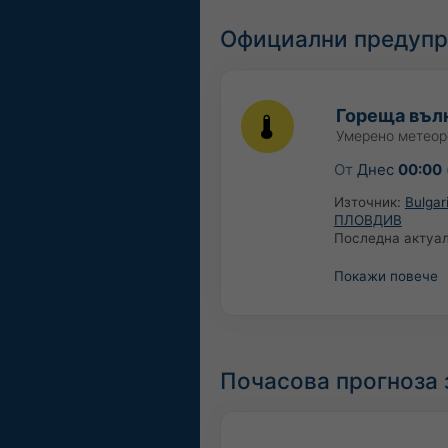
Официални предупр
Гореща въл
Умерено метеор
От
Днес
00:00
Източник:
Bulga
ПЛОВДИВ
Последна актуа
Покажи повече
Почасова прогноза 