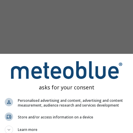
asks for your consent
ам за Тун предоставя цялата метеорологична информация в
Personalised advertising and content, advertising and content
measurement, audience research and services development
Store and/or access information on a device
 живо, Швейцария
Learn more