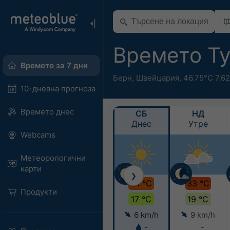
Времето Т
Времето за 7 дни
Берн
,
Швейцария
,
46.75°С 7.6
10-дневна прогноза
Времето днес
СБ
НД
Днес
Утре
Webcams
Метеорологични
карти
❯
31 °C
33 °C
Продукти
17 °C
19 °C
6 km/h
9 km/h
-
-