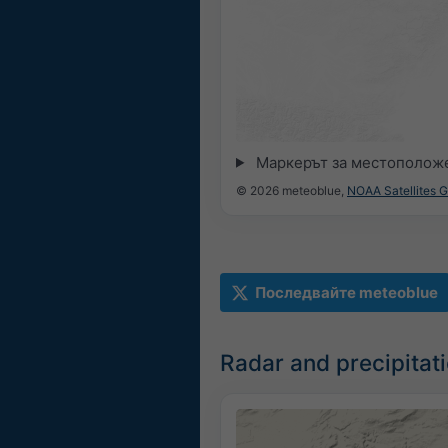
Маркерът за местоположе
© 2026 meteoblue,
NOAA Satellites 
Последвайте meteoblue
Radar and precipita