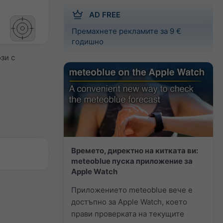
AD FREE
Премахнете рекламите за 9 €
годишно
зи с
Времето, директно на китката ви:
meteoblue пуска приложение за
Apple Watch
Приложението meteoblue вече е
достъпно за Apple Watch, което
прави проверката на текущите