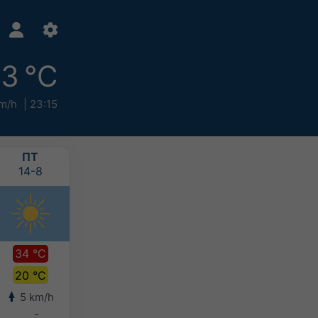
3 °C
m/h
23:15
ПТ
СБ
НД
ПН
14-8
15-8
16-8
17-8
34 °C
33 °C
31 °C
29 °C
20 °C
21 °C
20 °C
19 °C
5 km/h
7 km/h
7 km/h
8 km/h
-
-
2-5 mm
>20 mm