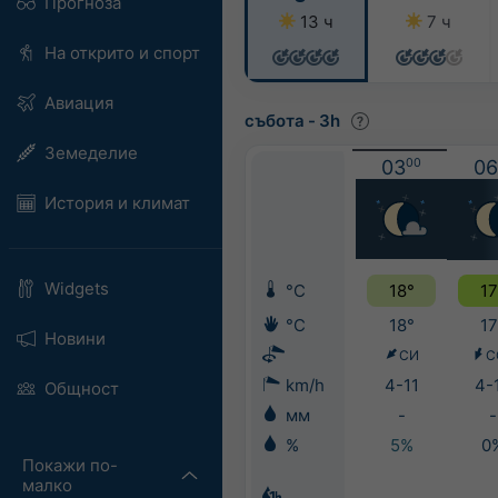
Прогноза
13 ч
7 ч
На открито и спорт
Авиация
събота
-
3h
Земеделие
03
00
06
История и климат
Widgets
°C
18°
17
°C
18°
17
Новини
СИ
С
km/h
4-11
4-
Общност
мм
-
-
%
5%
0
Покажи по-
малко