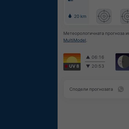
20 km
Метеорологичната прогноза им
MultiModel
.
▲
06:16
UV 8
▼
20:53
Сподели прогнозата