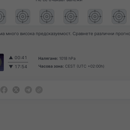
а много висока предсказуемост. Сравнете различни прогно
▲
00:41
Налягане:
1018 hPa
Часова зона:
CEST (UTC +02:00h)
▼
17:54