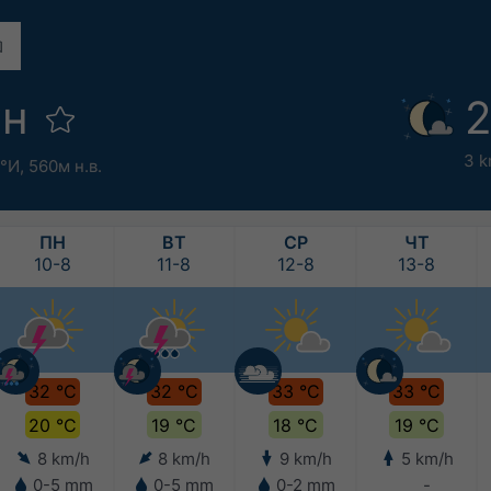
ун
2
3 k
2°И,
560м н.в.
ПН
ВТ
СР
ЧТ
10-8
11-8
12-8
13-8
32 °C
32 °C
33 °C
33 °C
20 °C
19 °C
18 °C
19 °C
8 km/h
8 km/h
9 km/h
5 km/h
0-5 mm
0-5 mm
0-2 mm
-