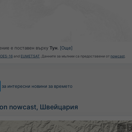
ние е поставен върху
Тун
.
[Още]
GOES-16
and
EUMETSAT
. Данните за мълнии са предоставени от
nowcast
.
за интересни новини за времето
tion nowcast, Швейцария
©