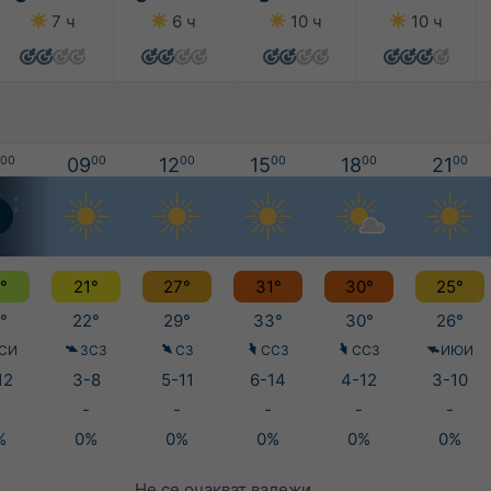
7 ч
6 ч
10 ч
10 ч
00
09
00
12
00
15
00
18
00
21
00
°
21°
27°
31°
30°
25°
°
22°
29°
33°
30°
26°
СИ
ЗСЗ
СЗ
ССЗ
ССЗ
ИЮИ
12
3-8
5-11
6-14
4-12
3-10
-
-
-
-
-
%
0%
0%
0%
0%
0%
Не се очакват валежи