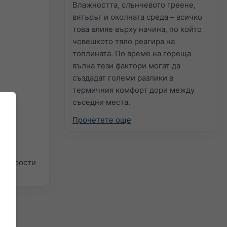
Влажността, слънчевото греене,
вятърът и околната среда – всичко
това влияе върху начина, по който
човешкото тяло реагира на
топлината. По време на гореща
вълна тези фактори могат да
създадат големи разлики в
термичния комфорт дори между
съседни места.
Прочетете още
 3 прости