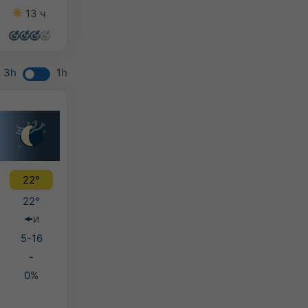
13 ч
13 ч
8 ч
10 ч
3h
1h
22°
22°
И
5-16
-
0%