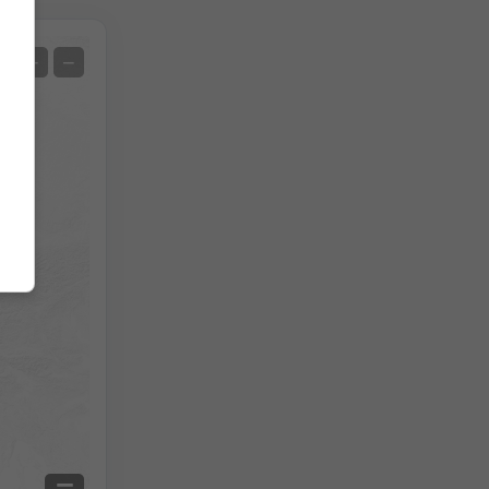
Сателит
+
−
Без радар
С радар
Измерена температура
Измерени валежи
Screenshot
©