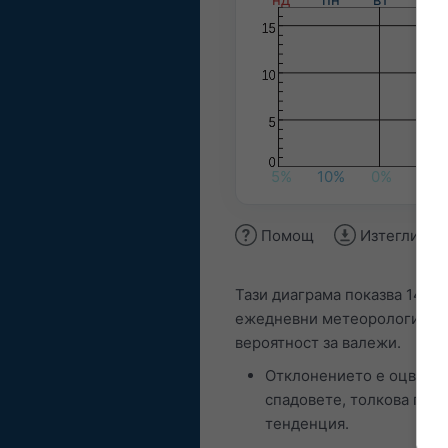
5%
10%
0%
0%
Помощ
Изтегли из
Тази диаграма показва 14-д
ежедневни метеорологични 
вероятност за валежи.
Отклонението е оцветен
спадовете, толкова по-н
тенденция.