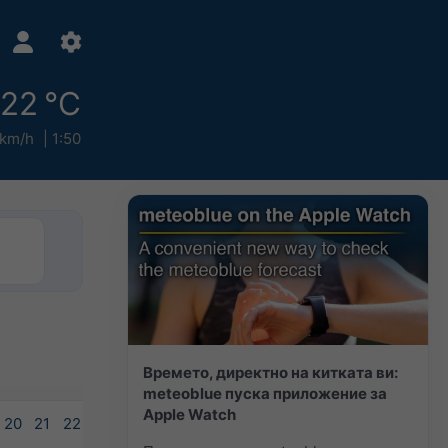
22 °C
 km/h
1:50
Времето, директно на китката ви:
meteoblue пуска приложение за
Apple Watch
20
21
22
23