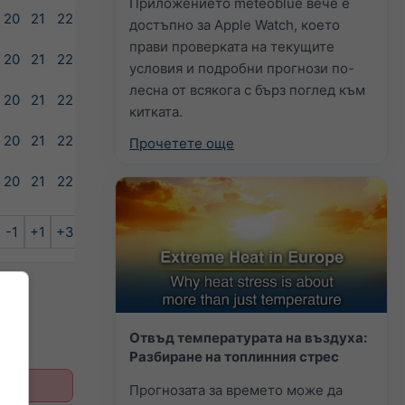
Приложението meteoblue вече е
20
21
22
23
достъпно за Apple Watch, което
прави проверката на текущите
20
21
22
23
условия и подробни прогнози по-
лесна от всякога с бърз поглед към
20
21
22
23
китката.
20
21
22
23
Прочетете още
20
21
22
23
-1
+1
+3
+6
Отвъд температурата на въздуха:
Разбиране на топлинния стрес
Прогнозата за времето може да