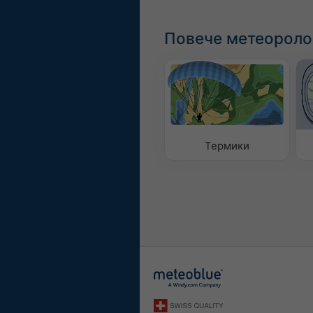
Повече метеороло
Термики