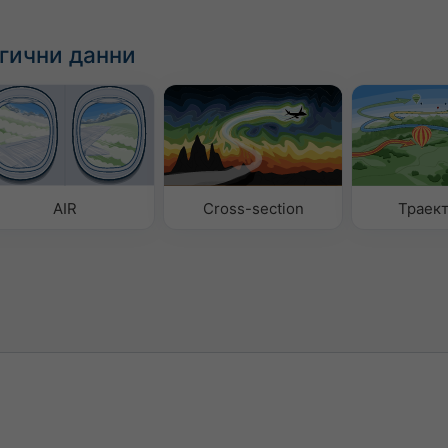
гични данни
AIR
Cross-section
Траек