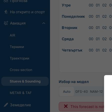
Прогноза
Утре
00
01
02
0
На открито и спорт
Понеделник
00
01
02
0
Авиация
Вторник
00
01
02
0
AIR
Сряда
00
01
02
0
Термики
Четвъртък
00
01
02
0
Траектории
Cross-section
Избор на модел
Stueve & Sounding
Auto
GFS-40
NAM-12
ARP
METAR & TAF
Земеделие
This forecast is not ava