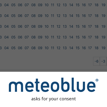
3
04
05
06
07
08
09
10
11
12
13
14
15
16
17
18
19
3
04
05
06
07
08
09
10
11
12
13
14
15
16
17
18
19
3
04
05
06
07
08
09
10
11
12
13
14
15
16
17
18
19
3
04
05
06
07
08
09
10
11
12
13
14
15
16
17
18
19
3
04
05
06
07
08
09
10
11
12
13
14
15
16
17
18
19
-6
-3
EGE-25
GEM-15
NEMS-30
asks for your consent
ilable for the selected location