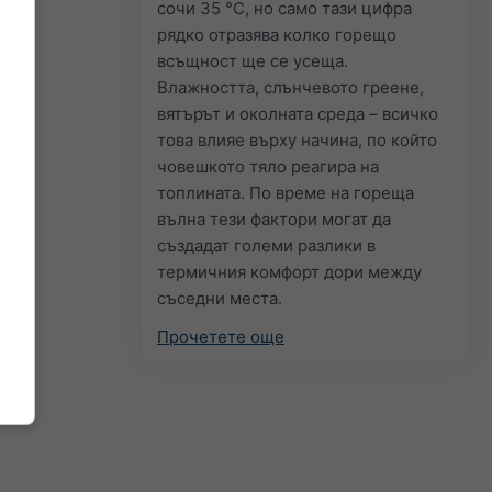
сочи 35 °C, но само тази цифра
рядко отразява колко горещо
всъщност ще се усеща.
Влажността, слънчевото греене,
вятърът и околната среда – всичко
това влияе върху начина, по който
човешкото тяло реагира на
топлината. По време на гореща
вълна тези фактори могат да
създадат големи разлики в
термичния комфорт дори между
съседни места.
Прочетете още