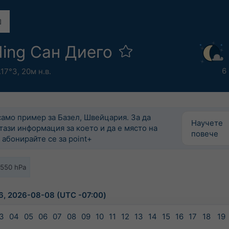
ding Сан Диего
6
.17°З,
20м н.в.
само пример за Базел, Швейцария. За да
Научете
тази информация за което и да е място на
повече
 абонирайте се за point+
-550 hPa
6, 2026-08-08 (UTC -07:00)
3
04
05
06
07
08
09
10
11
12
13
14
15
16
17
18
19