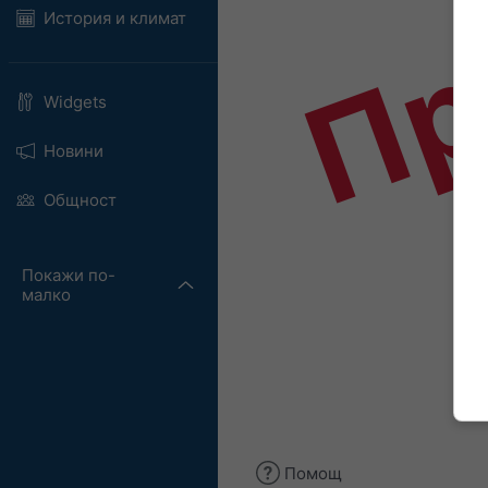
Пр
История и климат
Widgets
Новини
Общност
Покажи по-
малко
Помощ