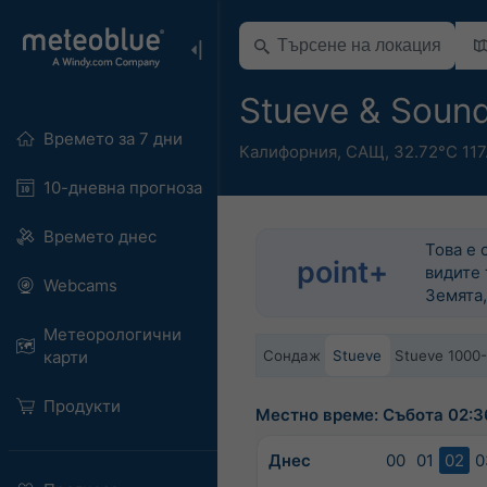
Stueve & Soun
Времето за 7 дни
Калифорния
,
САЩ
,
32.72°С 117
10-дневна прогноза
Времето днес
Това е 
point+
видите 
Webcams
Земята,
Метеорологични
Сондаж
Stueve
Stueve 1000
карти
Продукти
Местно време: Събота 02:3
Днес
00
01
02
0