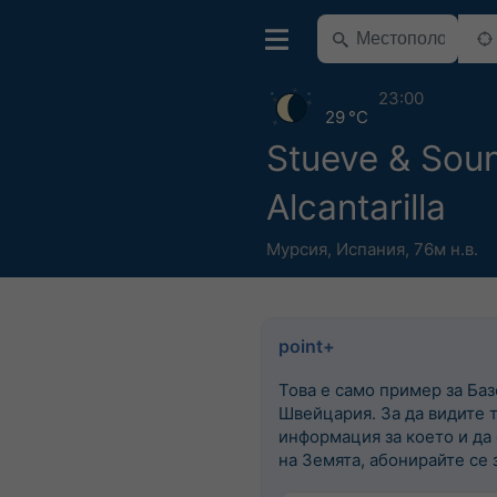
23:00
29 °C
Stueve & Sou
Alcantarilla
Мурсия
,
Испания
,
76м н.в.
point+
Това е само пример за Баз
Швейцария. За да видите 
информация за което и да
на Земята, абонирайте се з