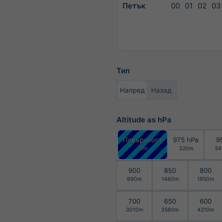
Петък
00
01
02
03
Тип
Напред
Назад
Altitude as hPa
Повърхност
975 hPa
9
10m
320m
54
900
850
800
990m
1460m
1950m
700
650
600
3010m
3590m
4210m