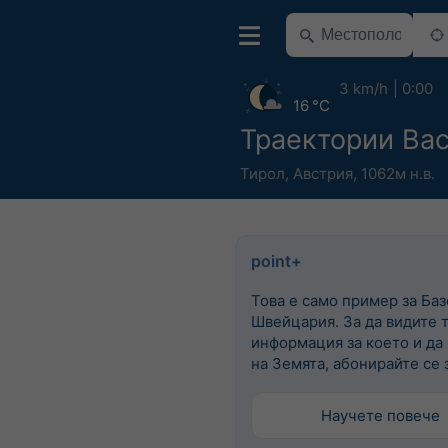
3 km/h
0:00
16 °C
Траектории Ba
Тирол
,
Австрия
,
1062м н.в.
point+
Това е само пример за Баз
Швейцария. За да видите 
информация за което и да
на Земята, абонирайте се з
Научете повече