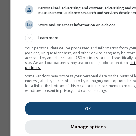
GPX
Personalised advertising and content, advertising and c
measurement, audience research and services develop
Store and/or access information on a device
Повече метеорологични д
Learn more
Your personal data will be processed and information from you
(cookies, unique identifiers, and other device data) may be store
accessed by and shared with 750 partners, or used specifically b
site. We and our partners may use precise geolocation data.
List
Метеорологични
partners.
карти
Some vendors may process your personal data on the basis of l
interest, which you can object to by managing your options belo
for a link at the bottom of this page or in the site menu to manag
withdraw consent in privacy and cookie settings.
Те
OK
Stueve &
Sounding
Manage options