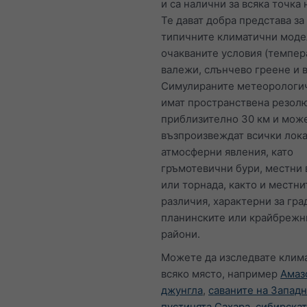
и са налични за всяка точка 
Те дават добра представа за
типичните климатични моде
очакваните условия (темпер
валежи, слънчево греене и в
Симулираните метеорологи
имат пространствена резол
приблизително 30 км и може
възпроизвеждат всички лок
атмосферни явления, като
гръмотевични бури, местни 
или торнада, както и местни
различия, характерни за гра
планинските или крайбрежн
райони.
Можете да изследвате клима
всяко място, например
Амаз
джунгла
,
саваните на Запад
пустинята Сахара
,
сибирскат