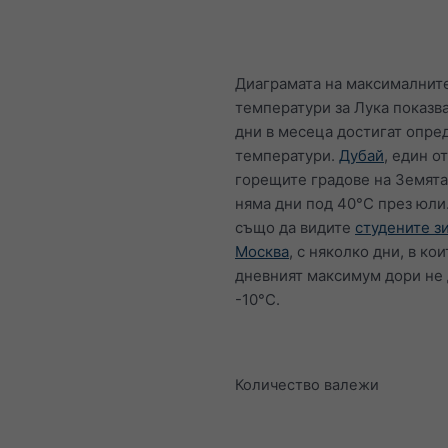
Диаграмата на максималнит
температури за Лука показв
дни в месеца достигат опре
температури.
Дубай
, един о
горещите градове на Земята
няма дни под 40°C през юл
също да видите
студените з
Москва
, с няколко дни, в кои
дневният максимум дори не 
-10°C.
Количество валежи