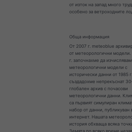
от изток на запад много труд
особено за ветроходните ло
Обща информация
От 2007 г. meteoblue архиви
от метеорологични модели.
г. започнахме да изчислява
метеорологични модели с
исторически данни от 1985 г
създадохме непрекъснат 30
глобален архив с почасови
метеорологични данни. Кли
са първият симулиран клим
набор от данни, публикуван 
интернет. Нашата метеорол
история обхваща всяка точк
Земята по всяко време неза