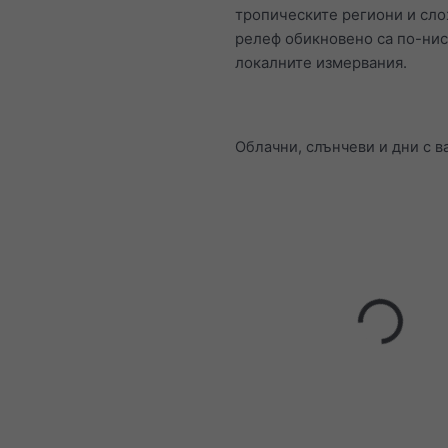
тропическите региони и сл
релеф обикновено са по-нис
локалните измервания.
Облачни, слънчеви и дни с 