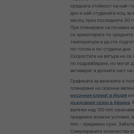
средната стойност на най-г
ден и най-студената нощ за 
месец през последните 30 г
При планиране на почивка 
се ориентирате по средните
температури и да сте подгот
по-топли и по-студени дни.
Скоростите на вятъра не се 
по подразбиране, но могат д
активират в долната част на 
Графиката за валежите е по
планиране на сезонни явлен
мусонния климат в Индия
ил
дъждовния сезон в Африка
.
валежи над 150 mm означава
предимно влажни условия, а
mm – предимно сухи. Забел
Симулираните количества в