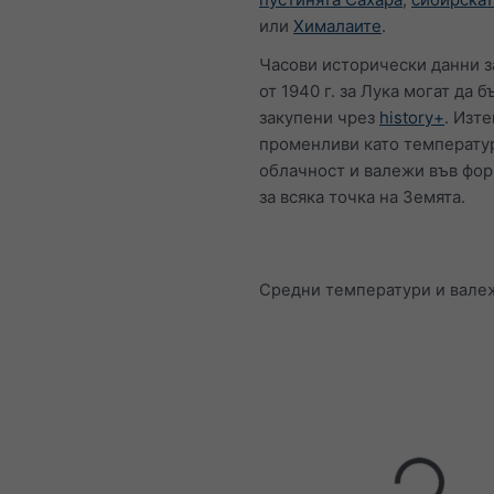
или
Хималаите
.
Часови исторически данни з
от 1940 г. за Лука могат да б
закупени чрез
history+
. Изт
променливи като температур
облачност и валежи във фо
за всяка точка на Земята.
Средни температури и вале