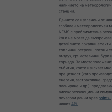
наличието на метеорологич
станции.
Данните са извлечени от на
глобален метеорологичен 
NEMS с приблизителна резо
km и не могат да възпроизве
детайлните локални ефекти 
топлинни острови, потоци с
въздух, гръмотевични бури 
торнада. За местоположени
събития, които изискват мно
прецизност (като производс
енергия, застраховане, град
планиране и др.), предлагам
високорезолюционни симул
почасови данни чрез
point+
,
нашия
API.