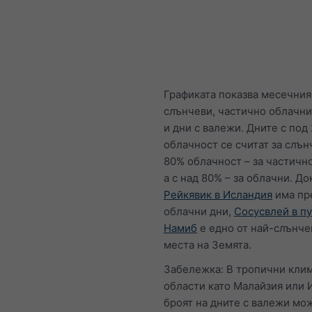
Графиката показва месечния
слънчеви, частично облачни
и дни с валежи. Дните с под
облачност се считат за слън
80% облачност – за частичн
а с над 80% – за облачни. До
Рейкявик в Исландия
има пр
облачни дни,
Сосусвлей в п
Намиб
е едно от най-слънче
места на Земята.
Забележка: В тропични кли
области като Малайзия или 
броят на дните с валежи мо