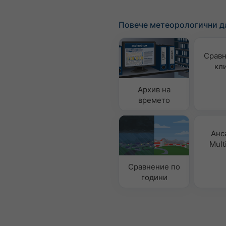
Повече метеорологични д
Сравн
кл
Архив на
времето
Анс
Mult
Сравнение по
години