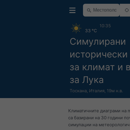
10:35
33 °C
Симулирани
исторически
за климат и 
за Лука
Тоскана
,
Италия
,
19м н.в.
Климатичните диаграми на 
са базирани на 30 години п
симулации на метеорологи