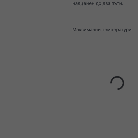
надценен до два пъти.
Максимални температури