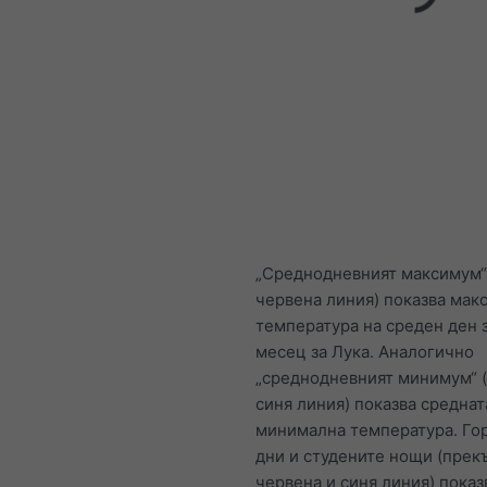
„Среднодневният максимум“
червена линия) показва мак
температура на среден ден 
месец за Лука. Аналогично
„среднодневният минимум“ 
синя линия) показва среднат
минимална температура. Го
дни и студените нощи (прек
червена и синя линия) показ