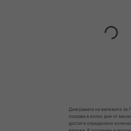
Диаграмата на валежите за 
показва в колко дни от месе
достига определено количе
валежи. В тропичен и мусон