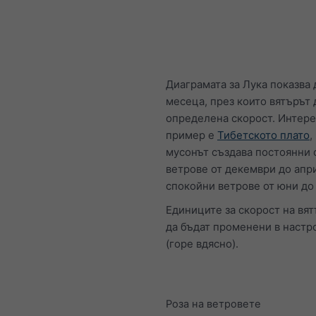
Диаграмата за Лука показва 
месеца, през които вятърът 
определена скорост. Интер
пример е
Тибетското плато
,
мусонът създава постоянни 
ветрове от декември до апр
спокойни ветрове от юни до
Единиците за скорост на вят
да бъдат променени в настр
(горе вдясно).
Роза на ветровете