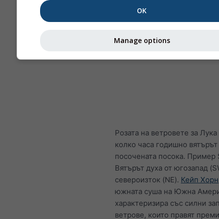
OK
Manage options
Розата на ветровете за Лука
колко часа годишно вятърът 
посочената посока. Пример 
Вятърът духа от югозапад (
североизток (NE).
Кейп Хорн
южната суша на Южна Амери
характеризира със силни за
ветрове, които правят прем