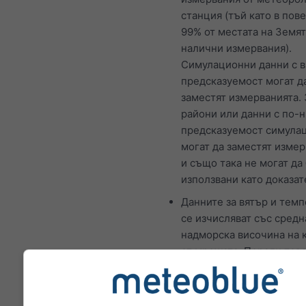
станция (тъй като в пове
99% от местата на Земя
налични измервания).
Симулационни данни с в
предсказуемост могат д
заместят измерванията. 
райони или данни с по-
предсказуемост симула
могат да заместят изме
и също така не могат да
използвани като доказат
Данните за вятър и тем
се изчисляват със средн
надморска височина на 
от мрежата. Поради тов
температурите за плани
крайбрежия могат да се
различават донякъде от