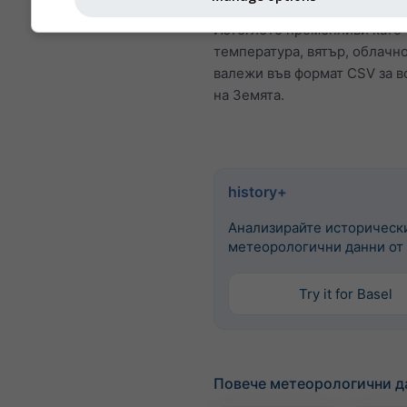
бъдат закупени чрез
history
Изтеглете променливи като
температура, вятър, облачно
валежи във формат CSV за в
на Земята.
history+
Анализирайте историческ
метеорологични данни от 
Try it for Basel
Повече метеорологични д