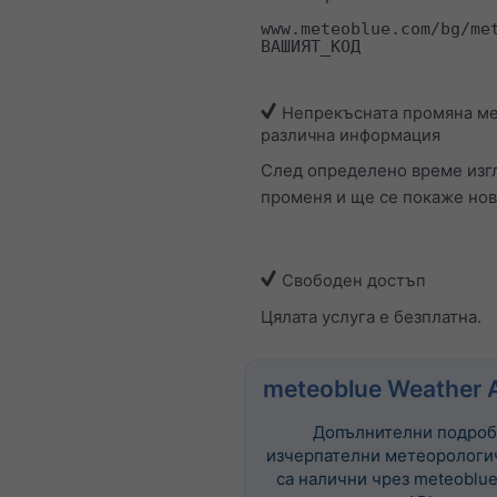
www.meteoblue.com/bg/me
ВАШИЯТ_КОД
Непрекъсната промяна м
различна информация
След определено време изг
променя и ще се покаже нов
Свободен достъп
Цялата услуга е безплатна.
meteoblue Weather 
Допълнителни подроб
изчерпателни метеорологи
са налични чрез meteoblue