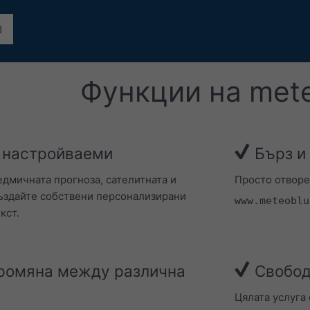
Функции на met
 настройваеми
Бърз и
дмичната прогноза, сателитната и
Просто отворе
създайте собствени персонализирани
www.meteoblu
кст.
ромяна между различна
Свобод
Цялата услуга 