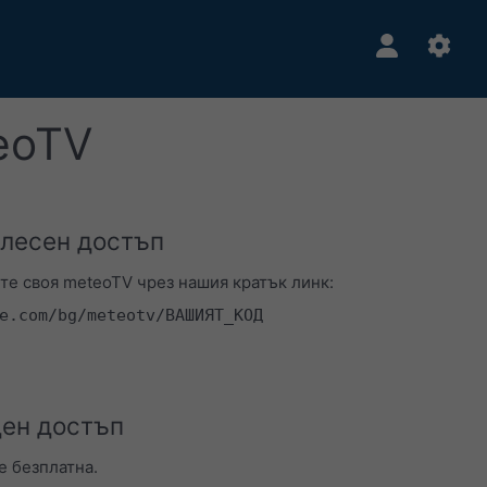
eoTV
 лесен достъп
те своя meteoTV чрез нашия кратък линк:
e.com/bg/meteotv/ВАШИЯТ_КОД
ен достъп
е безплатна.