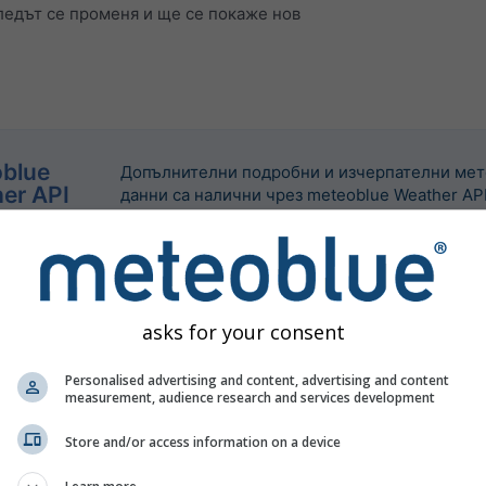
едът се променя и ще се покаже нов
blue
Допълнителни подробни и изчерпателни ме
er API
данни са налични чрез meteoblue Weather API
asks for your consent
Personalised advertising and content, advertising and content
measurement, audience research and services development
Store and/or access information on a device