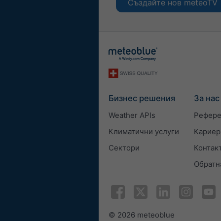
Създайте нов meteoTV
Бизнес решения
За нас
Weather APIs
Рефер
Климатични услуги
Кариер
Сектори
Контак
Обратн
© 2026 meteoblue