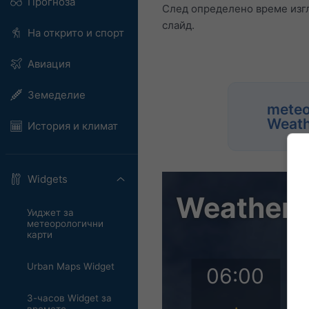
Прогноза
След определено време изгл
слайд.
На открито и спорт
Авиация
Земеделие
meteo
Weath
История и климат
Widgets
Уиджет за
метеорологични
карти
Urban Maps Widget
3-часов Widget за