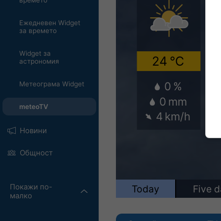
времето
Ежедневен Widget
за времето
Widget за
астрономия
Метеограма Widget
meteoTV
Новини
Общност
Покажи по-
малко