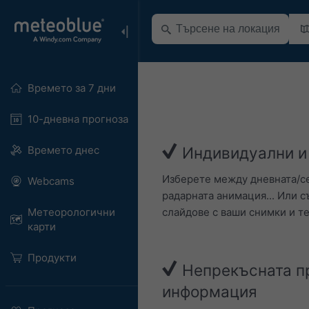
Времето за 7 дни
10-дневна прогноза
Времето днес
Индивидуални и
Изберете между дневната/се
Webcams
радарната анимация... Или 
слайдове с ваши снимки и те
Метеорологични
карти
Продукти
Непрекъсната п
информация