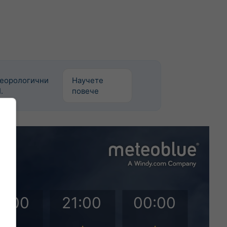
теорологични
Научете
.
повече