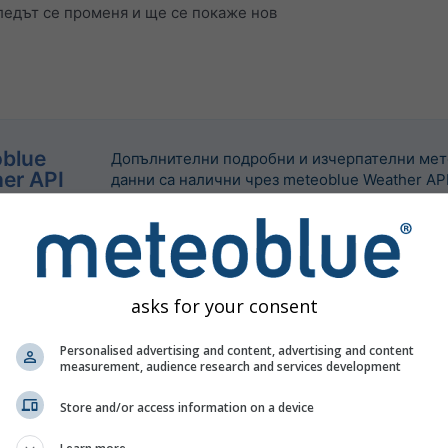
едът се променя и ще се покаже нов
blue
Допълнителни подробни и изчерпателни ме
er API
данни са налични чрез meteoblue Weather API
asks for your consent
Personalised advertising and content, advertising and content
measurement, audience research and services development
Store and/or access information on a device