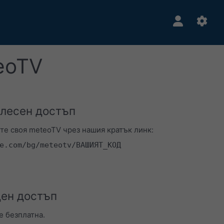
eoTV
 лесен достъп
те своя meteoTV чрез нашия кратък линк:
e.com/bg/meteotv/ВАШИЯТ_КОД
ен достъп
е безплатна.