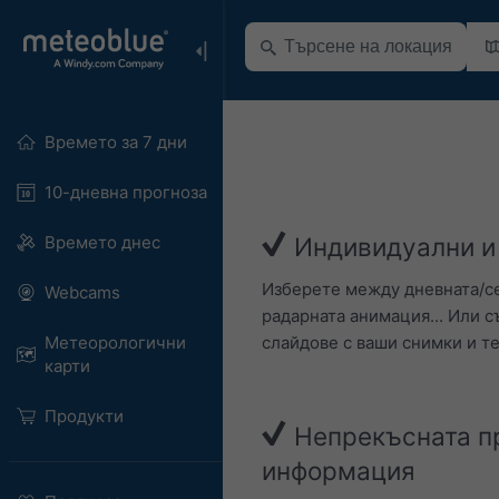
Времето за 7 дни
10-дневна прогноза
Времето днес
Индивидуални и
Изберете между дневната/се
Webcams
радарната анимация... Или 
слайдове с ваши снимки и те
Метеорологични
карти
Продукти
Непрекъсната п
информация