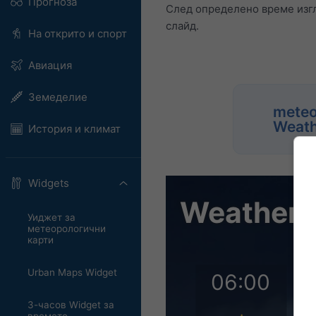
Прогноза
След определено време изгл
слайд.
На открито и спорт
Авиация
Земеделие
meteo
Weath
История и климат
Widgets
Уиджет за
метеорологични
карти
Urban Maps Widget
3-часов Widget за