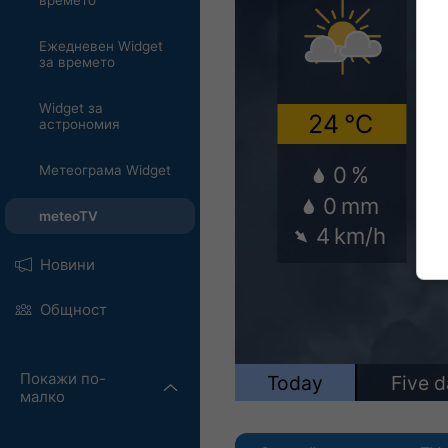
времето
Ежедневен Widget
за времето
Widget за
астрономия
Метеограма Widget
meteoTV
Новини
Общност
Покажи по-
малко