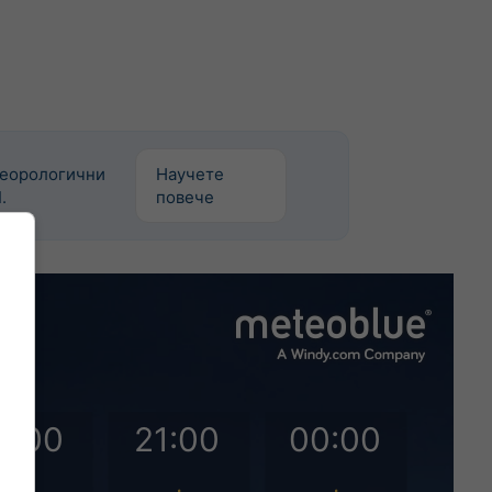
теорологични
Научете
.
повече