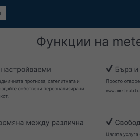
Функции на met
 настройваеми
Бърз и
дмичната прогноза, сателитната и
Просто отворе
създайте собствени персонализирани
www.meteoblu
кст.
ромяна между различна
Свобод
Цялата услуга 