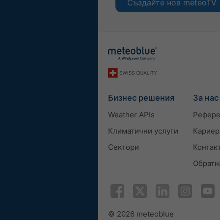
Създайте нов meteoTV
Бизнес решения
За нас
Weather APIs
Рефер
Климатични услуги
Кариер
Сектори
Контак
Обратн
© 2026 meteoblue