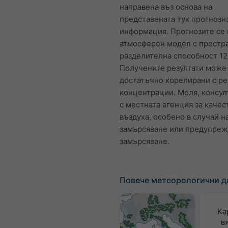
направена въз основа на
представената тук прогнозн
информация. Прогнозите се 
атмосферен модел с простр
разделителна способност 12
Получените резултати може 
достатъчно корелирани с р
концентрации. Моля, консул
с местната агенция за качес
въздуха, особено в случай н
замърсяване или предупреж
замърсяване.
Повече метеорологични д
Ка
в