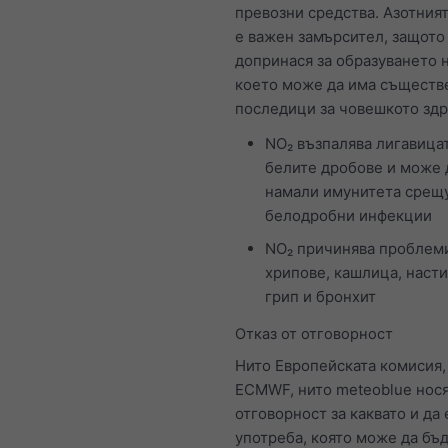
превозни средства. Азотния
е важен замърсител, защото
допринася за образуването н
което може да има съществ
последици за човешкото здр
NO₂ възпалява лигавица
белите дробове и може 
намали имунитета срещ
белодробни инфекции
NO₂ причинява проблеми
хрипове, кашлица, насти
грип и бронхит
Отказ от отговорност
Нито Европейската комисия,
ECMWF, нито meteoblue нос
отговорност за каквато и да 
употреба, която може да бъ