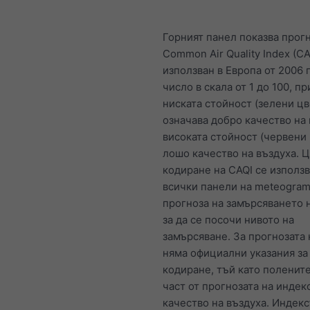
Горният панел показва прогн
Common Air Quality Index (CA
използван в Европа от 2006 г
число в скала от 1 до 100, п
ниската стойност (зелени цв
означава добро качество на 
високата стойност (червени 
лошо качество на въздуха. 
кодиране на CAQI се използв
всички панели на meteogram
прогноза на замърсяването н
за да се посочи нивото на
замърсяване. За прогнозата
няма официални указания за
кодиране, тъй като полените
част от прогнозата на индекс
качество на въздуха. Индекс