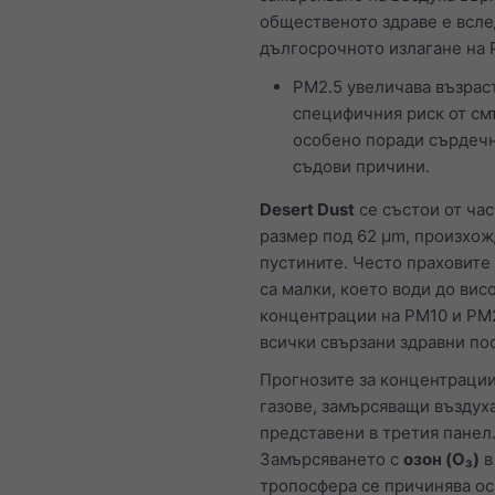
общественото здраве е всле
дългосрочното излагане на 
PM2.5 увеличава възрас
специфичния риск от см
особено поради сърдеч
съдови причини.
Desert Dust
се състои от час
размер под 62 μm, произхо
пустините. Често праховите
са малки, което води до вис
концентрации на PM10 и PM2
всички свързани здравни по
Прогнозите за концентрации
газове, замърсяващи въздуха
представени в третия панел
Замърсяването с
озон (O₃)
в
тропосфера се причинява ос