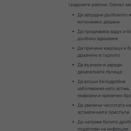
градските райони. Озонът м
Да затрудни дълбокото 
интензивно дишане
Да предизвика задух и б
дълбоко вдишване
Да причини кашлица и б
дразнене в гърлото
Да възпали и увреди
дихателните пътища
Да влоши белодробни
заболявания като астма,
емфизем и хроничен бр
Да увеличи честотата на
астматичните пристъпи
Да направи белите дроб
податливи на инфекции