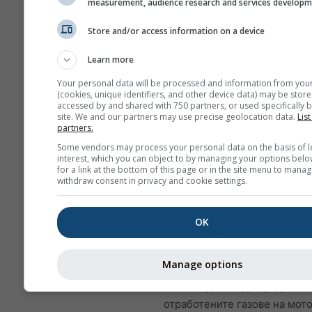
measurement, audience research and services develop
SO₂ и други серни оксид
Store and/or access information on a device
да допринесат за кисел
дъжд, който може да ув
Learn more
чувствителни екосистем
Your personal data will be processed and information from you
Децата, възрастните хор
(cookies, unique identifiers, and other device data) may be store
accessed by and shared with 750 partners, or used specifically b
страдащите от астма са
site. We and our partners may use precise geolocation data.
List
чувствителни към ефект
partners.
SO₂.
Some vendors may process your personal data on the basis of l
interest, which you can object to by managing your options belo
for a link at the bottom of this page or in the site menu to manag
Азотен диоксид (NO₂)
е чер
withdraw consent in privacy and cookie settings.
кафяв газ с характерна остра
дразнеща миризма и е знач
замърсител на въздуха. Осн
OK
източник на азотен диоксид 
изгарянето на изкопаеми го
Manage options
въглища, петрол и газ. Пове
азотния диоксид в градовете
отработените газове на мот