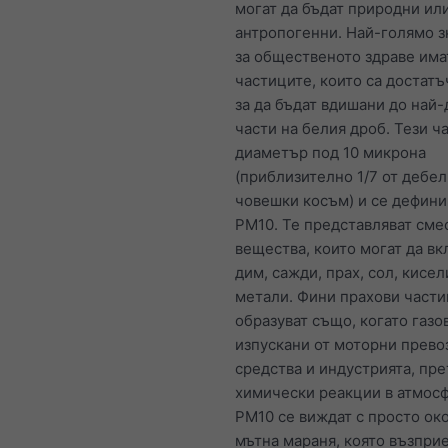
могат да бъдат природни ил
антропогенни. Най-голямо 
за общественото здраве има
частиците, които са достатъ
за да бъдат вдишани до най
части на белия дроб. Тези ч
диаметър под 10 микрона
(приблизително 1/7 от дебел
човешки косъм) и се дефини
PM10. Те представляват сме
вещества, които могат да в
дим, сажди, прах, сол, кисел
метали. Фини прахови части
образуват също, когато газо
изпускани от моторни прево
средства и индустрията, пр
химически реакции в атмосф
PM10 се виждат с просто око
мътна мараня, която възпри