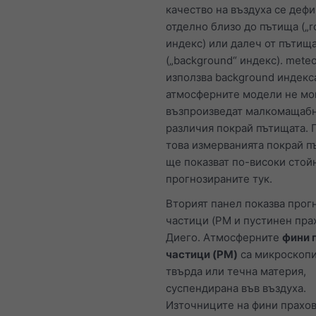
качество на въздуха се деф
отделно близо до пътища („r
индекс) или далеч от пътищ
(„background“ индекс). mete
използва background индекс
атмосферните модели не мо
възпроизведат малкомащаб
различия покрай пътищата. 
това измерванията покрай п
ще показват по-високи стой
прогнозираните тук.
Вторият панел показва прогн
частици (PM и пустинен прах
Диего. Атмосферните
фини 
частици (PM)
са микроскоп
твърда или течна материя,
суспендирана във въздуха.
Източниците на фини прахо