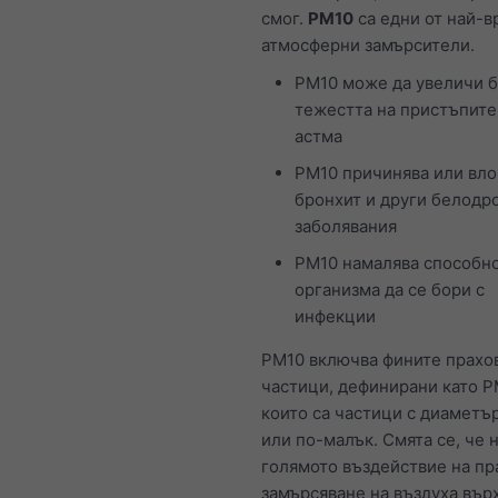
смог.
PM10
са едни от най-в
атмосферни замърсители.
PM10 може да увеличи б
тежестта на пристъпите
астма
PM10 причинява или вл
бронхит и други белодр
заболявания
PM10 намалява способно
организма да се бори с
инфекции
PM10 включва фините прахо
частици, дефинирани като P
които са частици с диаметър
или по-малък. Смята се, че 
голямото въздействие на пр
замърсяване на въздуха вър