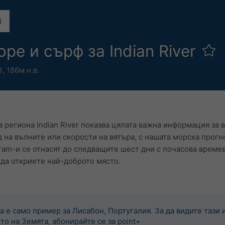
ре и сърф за Indian River
З,
186м н.в.
а региона Indian River показва цялата важна информация за
д на вълните или скорости на вятъра, с нашата морска прог
ram-и се отнасят до следващите шест дни с почасова време
 да откриете най-доброто място.
а е само пример за Лисабон, Португалия. За да видите тази 
то на Земята, абонирайте се за point+