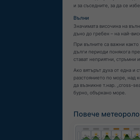
и за съседните, за да се из
Вълни
Значимата височина на вълн
дъно до гребен – на най-вис
При вълните са важни както 
дълги периоди понякога пре
стават неприятни, стръмни и
Ако вятърът духа от една и 
разстоянието по море, над к
да възникне т.нар. „cross-se
бурно, объркано море.
Повече метеороло