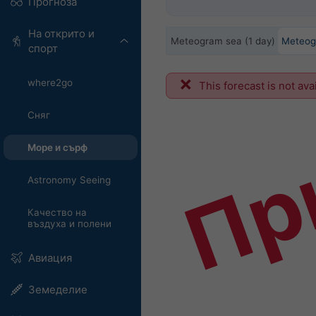
Прогноза
На открито и
Meteogram sea (1 day)
Meteog
спорт
where2go
Пр
This forecast is not ava
Сняг
Море и сърф
Astronomy Seeing
Качество на
въздуха и полени
Авиация
Земеделие