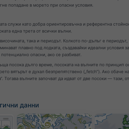
бегне попадане в морето при опасни условия.
ата служи като добра ориентировъчна и референтна стойност
оката една трета от всички вълни.
височината, така и периодът. Колкото по-дълъг е периодът,
минават плавно под лодката, създавайки идеални условия з
 потенциално опасни, ако се разбиват.
съща посока дълго време, посоката на вълните по принцип о
оето вятърът е духал безпрепятствено („fetch“). Ако обаче 
a“. Тогава вълните започват да идват от две посоки — тази, о
гични данни