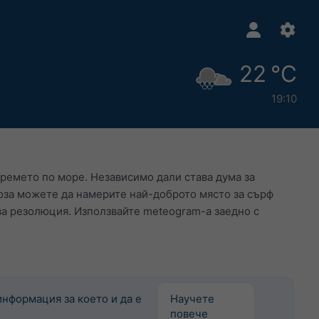
22 °C
19:10
 времето по море. Независимо дали става дума за
ноза можете да намерите най-доброто място за сърф
ва резолюция. Използвайте meteogram-а заедно с
информация за което и да е
Научете
повече