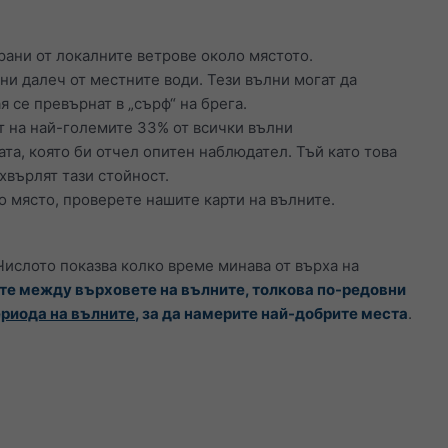
ирани от локалните ветрове около мястото.
ни далеч от местните води. Тези вълни могат да
 се превърнат в „сърф“ на брега.
т на най-големите 33% от всички вълни
та, която би отчел опитен наблюдател. Тъй като това
хвърлят тази стойност.
то място, проверете нашите карти на вълните.
 Числото показва колко време минава от върха на
те между върховете на вълните, толкова по-редовни
ериода на вълните
, за да намерите най-добрите места
.