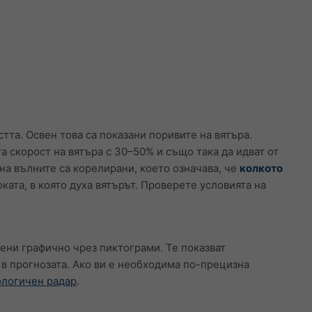
тта. Освен това са показани поривите на вятъра.
а скорост на вятъра с 30–50% и също така да идват от
на вълните са корелирани, което означава, че
колкото
ката, в която духа вятърът. Проверете условията на
ени графично чрез пиктограми. Те показват
 в прогнозата. Ако ви е необходима по-прецизна
логичен радар
.