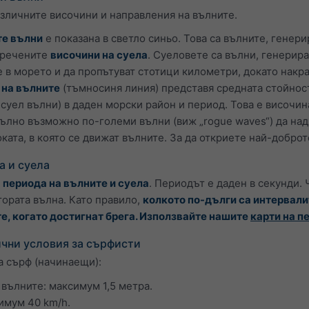
азличните височини и направления на вълните.
те вълни
е показана в светло синьо. Това са вълните, генер
аречените
височини на суела
. Суеловете са вълни, генерира
 в морето и да пропътуват стотици километри, докато накрая
 на вълните
(тъмносиня линия) представя средната стойнос
суел вълни) в даден морски район и период. Това е височина
пълно възможно по-големи вълни (виж „rogue waves“) да над
ката, в която се движат вълните. За да откриете най-добро
а и суела
а
периода на вълните и суела
. Периодът е даден в секунди.
тората вълна. Като правило,
колкото по-дълги са интервали
е, когато достигнат брега. Използвайте нашите
карти на п
чни условия за сърфисти
а сърф (начинаещи):
вълните: максимум 1,5 метра.
имум 40 km/h.