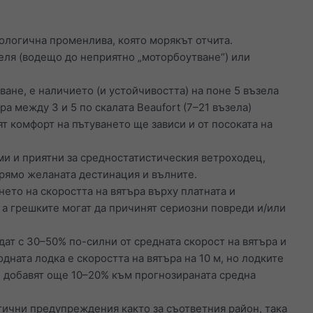
ологична променлива, която морякът отчита.
теля (водещо до неприятно „моторбоутване“) или
ване, е наличието (и устойчивостта) на поне 5 възела
а между 3 и 5 по скалата Beaufort (7–21 възела)
т комфорт на пътуването ще зависи и от посоката на
еми и приятни за средностатистическия ветроходец,
прямо желаната дестинация и вълните.
ето на скоростта на вятъра върху платната и
 а грешките могат да причинят сериозни повреди и/или
дат с 30–50% по-силни от средната скорост на вятъра и
одната лодка е скоростта на вятъра на 10 м, но лодките
се добавят още 10–20% към прогнозираната средна
ични предупреждения както за съответния район, така