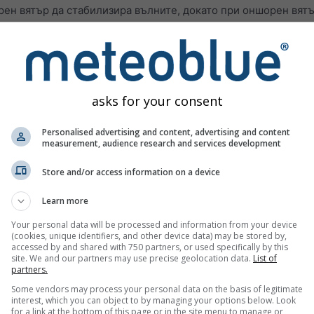
н вятър да стабилизира вълните, докато при оншорен вятър
азуването на вълни е вятърът
. Вятърът създава движение н
ежение). Тези частици впоследствие продължават да се бут
о по-силен е вятърът, толкова по-големи са вълните
.
asks for your consent
на вятъра, вълните придобиват различни скорости. Ако по-б
се вълни и възможно т.нар. „rogue waves“.
Personalised advertising and content, advertising and content
measurement, audience research and services development
е рязко издигащо се морско дъно, тя може рязко да се „пре
Store and/or access information on a device
отнася до
офшорните и оншорните ветрове
. Те обозначават
 морето към сушата, а офшорните — от сушата към морето.
Learn more
 брега, докато офшорните почти не създават вълни близо до 
Your personal data will be processed and information from your device
(cookies, unique identifiers, and other device data) may be stored by,
 да се насладят на ситуации, когато силни оншорни ветрове
accessed by and shared with 750 partners, or used specifically by this
зи условия дългите суел вълни осигуряват (относително без
site. We and our partners may use precise geolocation data.
List of
partners.
ятъра
.
Some vendors may process your personal data on the basis of legitimate
ните
interest, which you can object to by managing your options below. Look
for a link at the bottom of this page or in the site menu to manage or