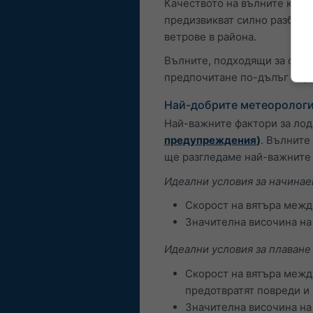
Качеството на вълните корел
предизвикват силно разбива
ветрове в района.
Вълните, подходящи за сърф
предпочитане по-дълъг пер
Най-добрите метеорологи
Най-важните фактори за лод
предупреждения
)
. Вълните
ще разгледаме най-важните 
Идеални условия за начинае
Скорост на вятъра между
Значителна височина на 
Идеални условия за плаване
Скорост на вятъра между
предотвратят повреди и
Значителна височина на 