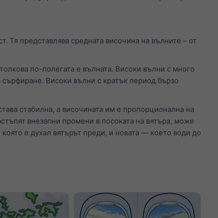
. Тя представлява средната височина на вълните – от
 толкова по-полегата е вълната. Високи вълни с много
а сърфиране. Високи вълни с кратък период бързо
става стабилна, а височината им е пропорционална на
настъпят внезапни промени в посоката на вятъра, може
т която е духал вятърът преди, и новата — което води до