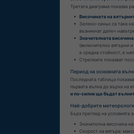
Третата диаграма показва р
Височината на вятърни
Зелено-синьо са така н
възникнат далеч навътре
Значителната височина
(включително вятърни и 
е средна стойност, е на
Стрелките показват посо
Период на основната вълн
Последната таблица показв
първата вълна до върха на в
и по-силни ще бъдат вълнит
Най-добрите метеорологи
Бърз преглед на условията з
Значителна височина на 
Скорост на вятъра: макс