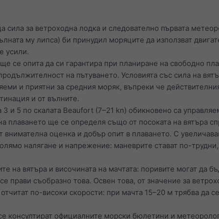
а сила за ветроходна лодка и следователно първата метеор
пълната му липса) би принудил моряците да използват двига
е усили.
ще се опита да си гарантира при планиране на свободно пла
продължителност на пътуването. Условията със сила на вятър
яеми и приятни за средния моряк, въпреки че действителния
тинация и от вълните.
3 и 5 по скалата Beaufort (7–21 kn) обикновено са управля
на плаването ще се определя също от посоката на вятъра с
 внимателна оценка и добър опит в плаването. С увеличаван
голямо налягане и напрежение: маневрите стават по-трудни,
те на вятъра и височината на мачтата: поривите могат да бъ
 се прави съобразно това. Освен това, от значение за ветрох
 отчитат по-високи скорости: при мачта 15–20 м трябва да 
 се консултират официалните морски бюлетини и метеоролог