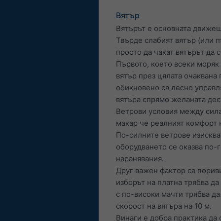
Вятър
Вятърът е основната движещ
Твърде слабият вятър (или 
просто да чакат вятърът да с
Първото, което всеки моряк 
вятър през цялата очаквана 
обикновено са лесно управл
вятъра спрямо желаната дес
Ветрови условия между сила 
макар че реалният комфорт 
По-силните ветрове изискват
оборудването се оказва по-
наранявания.
Друг важен фактор са пориви
изборът на платна трябва да
с по-високи мачти трябва да
скорост на вятъра на 10 м.
Винаги е добра практика да