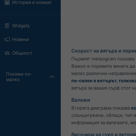
История и климат
Widgets
Новини
Скорост на вятъра и пори
Общност
Първият meteogram показва с
Важно е поривите винаги да 
малко различни направления
Покажи по-
малко
по-силен е вятърът, толков
вятъра за вашия сърф спот 
Валежи
Втората диаграма показва
к
слънцегреене, облаци, тип 
информация за валежите, м
Височина на суел и ветро