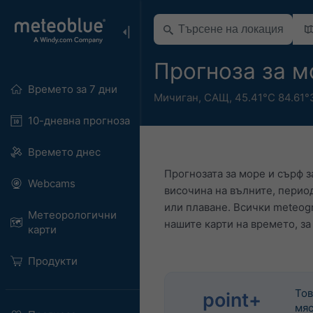
Прогноза за мо
Времето за 7 дни
Мичиган
,
САЩ
,
45.41°С 84.61°
10-дневна прогноза
Времето днес
Прогнозата за море и сърф з
Webcams
височина на вълните, перио
или плаване. Всички meteog
Метеорологични
нашите карти на времето, за
карти
Продукти
Тов
point+
мяс