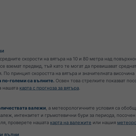
ви
редните скорости на вятъра на 10 и 80 метра над повърхнос
се вземат предвид, тъй като те могат да превишават среднат
. По принцип скоростта на вятъра и значителната височина 
а по-големи са вълните.
Освен това стрелките показват посо
на нашата
карта с прогноза за вятъра
.
оличествата валежи
, а метеорологичните условия са обобщ
валеж, интензитет и гръмотевични бури за периода, посочен
оля, проверете нашата
карта на валежите
или нашия
метеоро
ви вълни