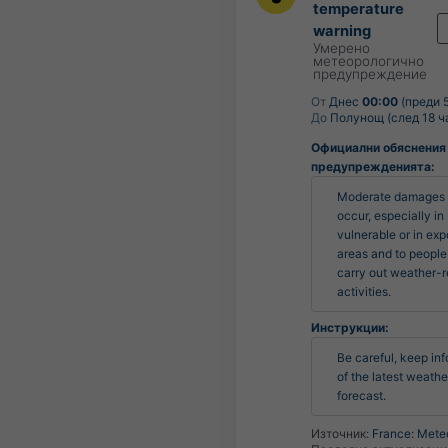
temperature
warning
Умерено
метеорологично
предупреждение
От
Днес
00:00
(преди 5
До
Полунощ (след 18 ч
Официални обяснения
предупрежденията:
Moderate damages 
occur, especially in 
vulnerable or in exp
areas and to people
carry out weather-re
activities.
Инструкции:
Be careful, keep inf
of the latest weather
forecast.
Източник:
France: Mete