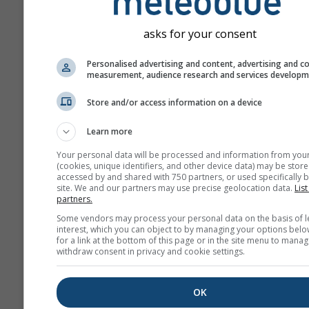
asks for your consent
Абонирайте се за бюле
Personalised advertising and content, advertising and c
measurement, audience research and services develop
Store and/or access information on a device
Learn more
Your personal data will be processed and information from you
(cookies, unique identifiers, and other device data) may be store
accessed by and shared with 750 partners, or used specifically b
site. We and our partners may use precise geolocation data.
List
partners.
Some vendors may process your personal data on the basis of l
Ние не споделяме вашия имейл 
interest, which you can object to by managing your options belo
трети страни, както е описано в
for a link at the bottom of this page or in the site menu to manag
политика за поверителност
. Изп
withdraw consent in privacy and cookie settings.
услугите на meteoblue, вие при
нашите
общи условия
. Вашият 
адрес ще може да се използва и
OK
услуги на meteoblue.