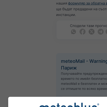
нашия
формуляр за обратна 
ще бъдат предадени на съот
инстанции.
Сподели тази прогн
meteoMail - Warnin
Париж
Получавайте предупрежден
времето по имейл безплатно
meteoMail е безплатен и мо
се отпишете по всяко време