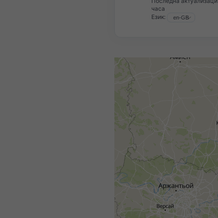
Последна актуализаци
часа
Език: