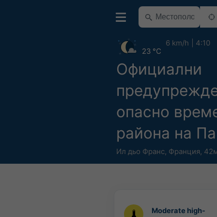
6 km/h
4:10
23 °C
Официални
предупрежде
опасно врем
района на П
Ил дьо Франс
,
Франция
,
42м
Moderate high-