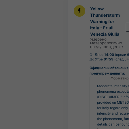
Yellow
Thunderstorm
Warning for
Italy - Friuli
Venezia Giulia
Умерено
метеорологично
предупреждение
От
Днес
14:00
(преди 6
До
Утре
01:59
(след 5 
Официални обяснения
предупрежденията:
Форматир
Moderate intensity
phenomena expect
(DISCLAIMER: "Info
provided on MET
for Italy regard only
intensity and recur
the phenomena, fur
details can be found