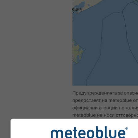
All
<24ч
24-48ч
Предупрежденията за опасн
предоставят на meteoblue от
официални агенции по целия
meteoblue не носи отговорно
действителното съдържание
характера на предупрежден
Проблеми могат да се съобщ