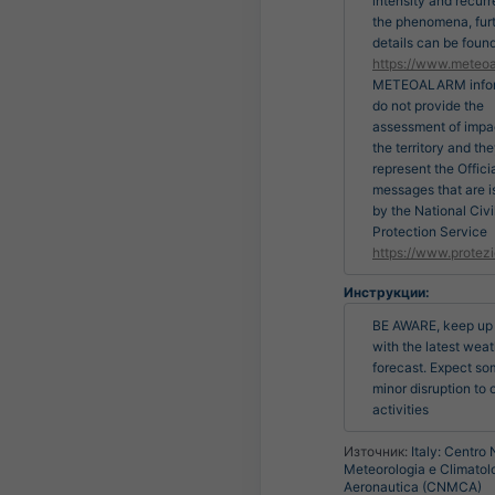
intensity and recur
the phenomena, fur
details can be found
https://www.meteoa
METEOALARM infor
do not provide the
assessment of impa
the territory and th
represent the Officia
messages that are 
by the National Civi
Protection Service
https://www.protezi
Инструкции:
BE AWARE, keep up t
with the latest weat
forecast. Expect so
minor disruption to 
activities
Източник:
Italy: Centro 
Meteorologia e Climatol
Aeronautica (CNMCA)