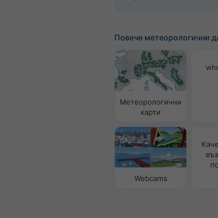
Повече метеорологични д
wh
Метеорологични
карти
Каче
въз
п
Webcams