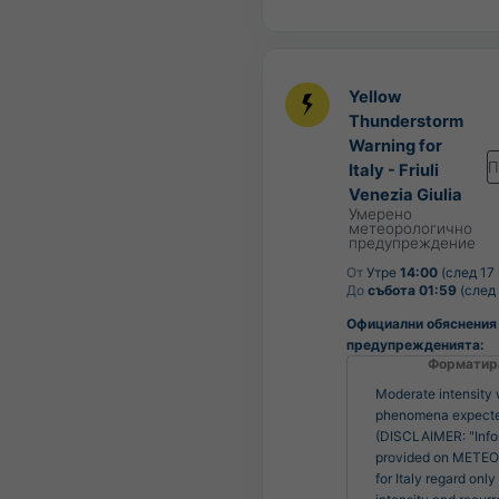
Yellow
Thunderstorm
Warning for
П
Italy - Friuli
Venezia Giulia
Умерено
метеорологично
предупреждение
От
Утре
14:00
(след 17
До
събота 01:59
(след 
Официални обяснения
предупрежденията:
Форматир
Moderate intensity
phenomena expect
(DISCLAIMER: "Info
provided on MET
for Italy regard only