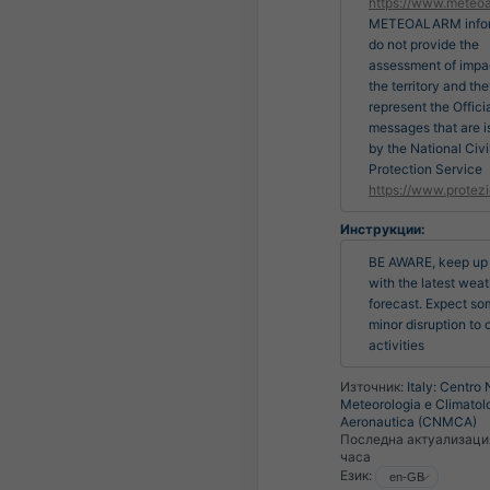
https://www.meteoa
METEOALARM infor
do not provide the
assessment of impa
the territory and th
represent the Officia
messages that are 
by the National Civi
Protection Service
https://www.protezi
Инструкции:
BE AWARE, keep up t
with the latest weat
forecast. Expect so
minor disruption to 
activities
Източник:
Italy: Centro 
Meteorologia e Climatol
Aeronautica (CNMCA)
Последна актуализаци
часа
Език: