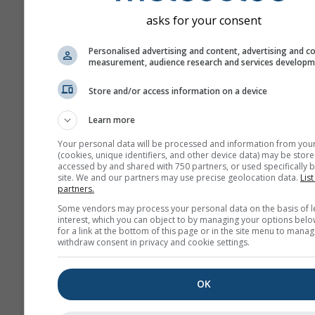
нашия
формуляр за обратна 
asks for your consent
ще бъдат предадени на съот
инстанции.
Personalised advertising and content, advertising and c
measurement, audience research and services develop
Сподели тази прогн
Store and/or access information on a device
Learn more
Your personal data will be processed and information from you
(cookies, unique identifiers, and other device data) may be store
accessed by and shared with 750 partners, or used specifically b
site. We and our partners may use precise geolocation data.
List
meteoMail - Warnin
partners.
Lignano Sabbiadoro
Some vendors may process your personal data on the basis of l
interest, which you can object to by managing your options belo
Получавайте предупрежден
for a link at the bottom of this page or in the site menu to manag
времето по имейл безплатно
withdraw consent in privacy and cookie settings.
meteoMail е безплатен и мо
се отпишете по всяко време
OK