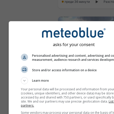
преди 36 минути
Разсто
asks for your consent
Personalised advertising and content, advertising and c
measurement, audience research and services develop
Store and/or access information on a device
Learn more
преди 9 минути
Разсто
Your personal data will be processed and information from you
(cookies, unique identifiers, and other device data) may be store
accessed by and shared with 750 partners, or used specifically b
site. We and our partners may use precise geolocation data.
List
partners.
Some vendors may process your personal data on the basis of l