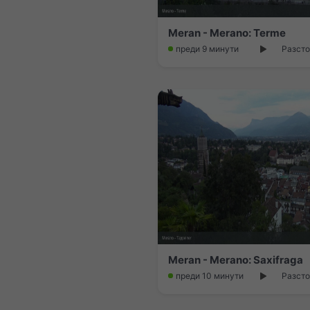
Meran - Merano: Terme
преди 9 минути
Разсто
Meran - Merano: Saxifraga
преди 10 минути
Разсто