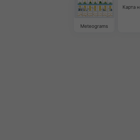
Карта н
Meteograms