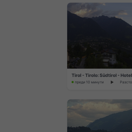
Tirol - Tirolo: Südtirol - Hote
преди 10 минути
Разсто