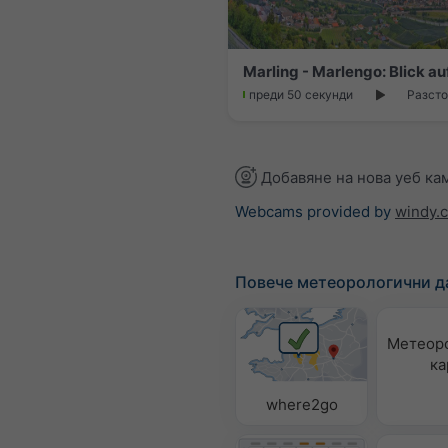
преди 50 секунди
Разсто
Добавяне на нова уеб ка
Webcams provided by
windy.
Повече метеорологични д
Метеор
ка
where2go