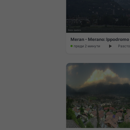
Meran - Merano: Ippodromo
преди 2 минути
Разсто