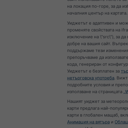
на локация по-горе, за да и
началния център на картата.
Уиджетът е адаптивен и мож
променяте свойствата на ifr
изключение на \"src\"), за да
добре на вашия сайт. Въпрек
поддържаме тези изменения
препоръчваме да използват
кода, генериран от конфигур
Уиджетът е безплатен за
тър
нетърговска употреба
. Вижт
подробните условия и препо
използване на страницата
„W
Нашият уиджет за метеорол
карти предлага най-популяр
карти в глобален мащаб, вк
Анимация на вятъра
и
Облац