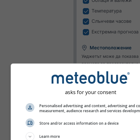
Облаци и валежи
Температура
Слънчеви часове
Екстремна прогноза
Местоположение
Уиджетът може да показва
времето за предварително
зададено място или да опи
открие местоположението 
всеки посетител на вашия 
asks for your consent
Използвайте текущо
местоположение
Personalised advertising and content, advertising and c
Открийте
measurement, audience research and services develop
местоположението на
Store and/or access information on a device
потребителя
Learn more