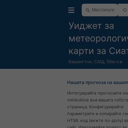
Уиджет за
метеорологи
карти за Сиа
Вашингтон
,
САЩ
,
56м н.в.
Нашата прогноза на вашия
Интегрирайте прогнозите на
meteoblue във вашата собст
страница. Конфигурирайте
параметрите и копирайте г
HTML код (вижте по-долу) в
сайт. Използвайте полето за