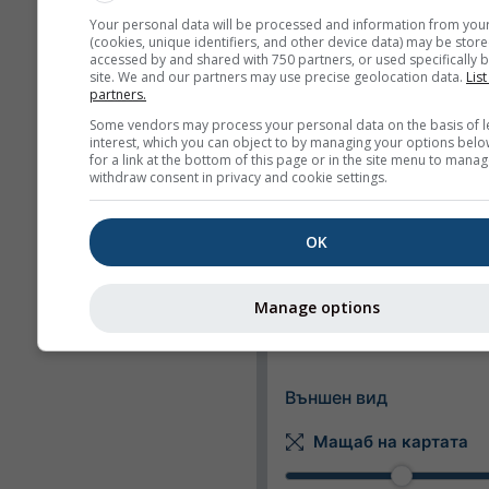
Единици
Your personal data will be processed and information from you
(cookies, unique identifiers, and other device data) may be store
Температура
accessed by and shared with 750 partners, or used specifically b
site. We and our partners may use precise geolocation data.
List
C
F
partners.
Some vendors may process your personal data on the basis of l
interest, which you can object to by managing your options belo
Дължина
for a link at the bottom of this page or in the site menu to manag
withdraw consent in privacy and cookie settings.
Метрична
Импер
Скорост на вятъра
OK
m/s
km/h
mp
Manage options
kn
bft
Външен вид
Мащаб на картата