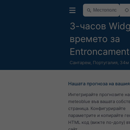
3-часов Widg
времето за
Entroncament
Сантарем
,
Португалия
,
34м 
Нашата прогноза на вашия
Интегрирайте прогнозите на
meteoblue във вашата собст
страница. Конфигурирайте
параметрите и копирайте г
HTML код (вижте по-долу) в
сайт.