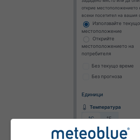
зададено място или да опи
открие местоположението 
всеки посетител на вашия 
Използвайте текущо
местоположение
Открийте
местоположението на
потребителя
Без текущо време
Без прогноза
Единици
Температура
°C
°F
Скорост на вятъра