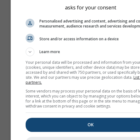
bft
km/h
m/s
asks for your consent
mph
kn
Personalised advertising and content, advertising and c
measurement, audience research and services develop
Външен вид
Store and/or access information on a device
Дни
Learn more
Your personal data will be processed and information from you
(cookies, unique identifiers, and other device data) may be store
accessed by and shared with 750 partners, or used specifically b
site. We and our partners may use precise geolocation data.
List
Фон
partners.
С фонова снимка
Some vendors may process your personal data on the basis of l
С фонов цвят
interest, which you can object to by managing your options belo
for a link at the bottom of this page or in the site menu to manag
Без фон: Тъмен текс
withdraw consent in privacy and cookie settings.
Без фон: Светъл тек
OK