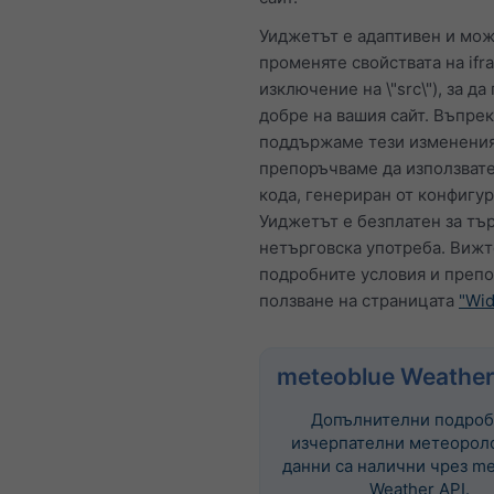
Уиджетът е адаптивен и мож
променяте свойствата на ifr
изключение на \"src\"), за да
добре на вашия сайт. Въпрек
поддържаме тези изменения
препоръчваме да използват
кода, генериран от конфигур
Уиджетът е безплатен за тър
нетърговска употреба. Вижт
подробните условия и препо
ползване на страницата
"Wid
meteoblue Weather
Допълнителни подроб
изчерпателни метеорол
данни са налични чрез me
Weather API.