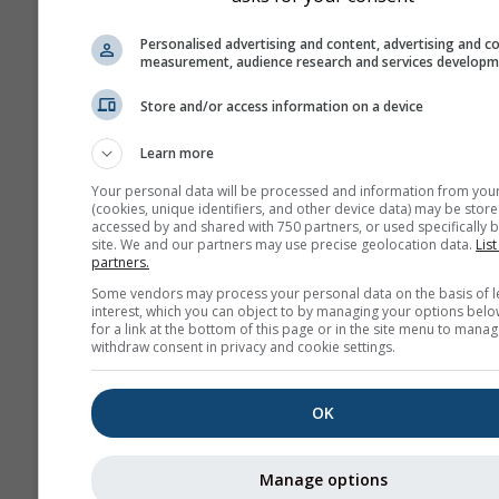
mph
kn
Personalised advertising and content, advertising and c
measurement, audience research and services develop
Външен вид
Store and/or access information on a device
Дни
Learn more
Your personal data will be processed and information from you
(cookies, unique identifiers, and other device data) may be store
accessed by and shared with 750 partners, or used specifically b
Фон
site. We and our partners may use precise geolocation data.
List
С фонова снимка
partners.
С фонов цвят
Some vendors may process your personal data on the basis of l
interest, which you can object to by managing your options belo
Без фон: Тъмен текс
for a link at the bottom of this page or in the site menu to manag
Без фон: Светъл тек
withdraw consent in privacy and cookie settings.
OK
Повече метеорологични д
Manage options