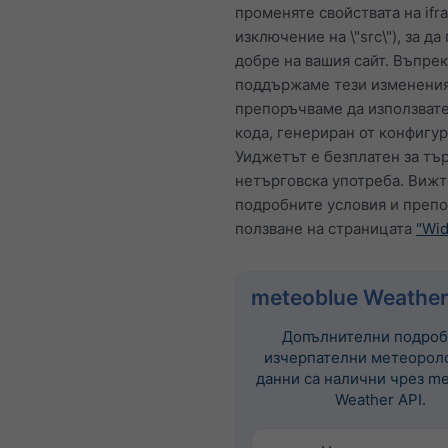
променяте свойствата на ifr
изключение на \"src\"), за да
добре на вашия сайт. Въпрек
поддържаме тези изменения
препоръчваме да използват
кода, генериран от конфигур
Уиджетът е безплатен за тър
нетърговска употреба. Вижт
подробните условия и препо
ползване на страницата
"Wid
meteoblue Weather
Допълнителни подроб
изчерпателни метеорол
данни са налични чрез me
Weather API.