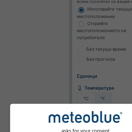
всеки посетител на вашия 
Използвайте текущо
местоположение
Открийте
местоположението на
потребителя
Без текущо време
Без прогноза
Единици
Температура
°C
°F
Скорост на вятъра
bft
km/h
m/s
asks for your consent