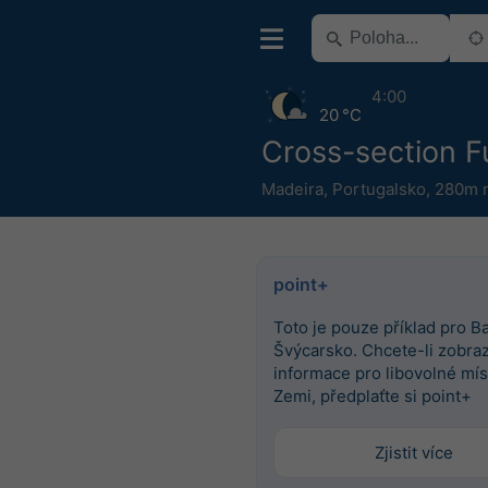
4:00
20 °C
Cross-section F
Madeira
,
Portugalsko
,
280m n
point+
Toto je pouze příklad pro Ba
Švýcarsko. Chcete-li zobrazi
informace pro libovolné mís
Zemi, předplaťte si point+
Zjistit více