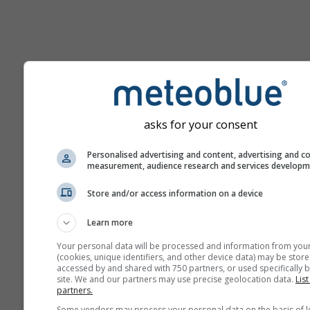
Nápověda
asks for your consent
Více údajů o počasí
Personalised advertising and content, advertising and c
measurement, audience research and services develop
Ast
Store and/or access information on a device
Se
Learn more
Meteogramy
Your personal data will be processed and information from you
(cookies, unique identifiers, and other device data) may be store
accessed by and shared with 750 partners, or used specifically b
Stu
site. We and our partners may use precise geolocation data.
List
Sou
partners.
Some vendors may process your personal data on the basis of l