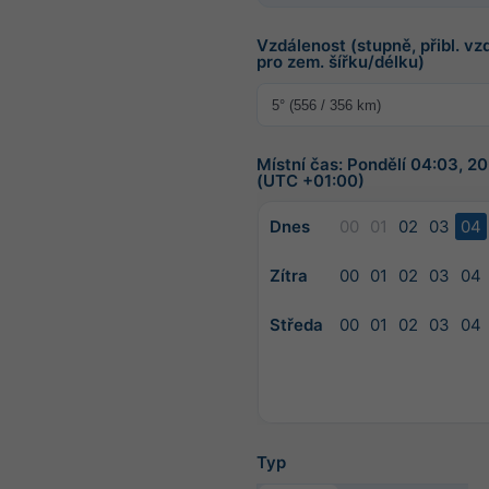
Vzdálenost (stupně, přibl. vz
pro zem. šířku/délku)
Místní čas: Pondělí 04:03, 
(UTC +01:00)
Dnes
00
01
02
03
04
Zítra
00
01
02
03
04
Středa
00
01
02
03
04
Typ