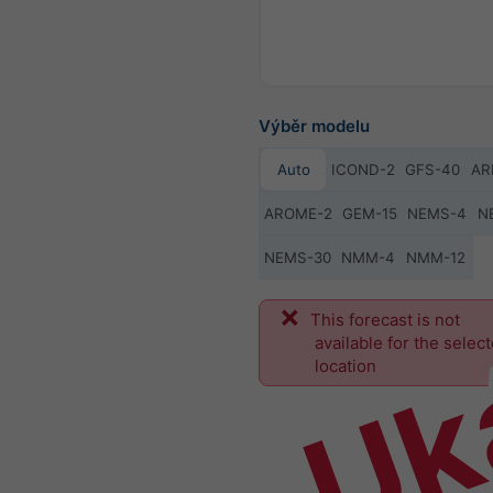
Výběr modelu
Auto
ICOND-2
GFS-40
AR
AROME-2
GEM-15
NEMS-4
N
NEMS-30
NMM-4
NMM-12
Uk
This forecast is not
available for the selec
location