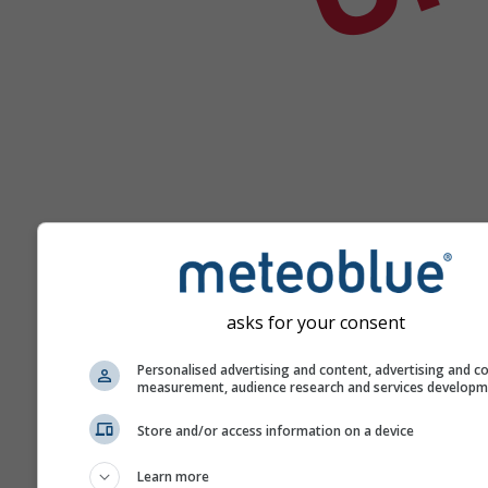
asks for your consent
Nápověda
Personalised advertising and content, advertising and c
measurement, audience research and services develop
Více údajů o počasí
Store and/or access information on a device
Learn more