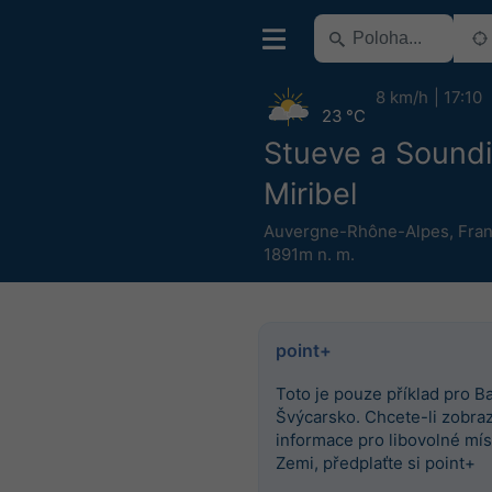
8 km/h
17:10
23 °C
Stueve a Sound
Miribel
Auvergne-Rhône-Alpes
,
Fran
1891m n. m.
point+
Toto je pouze příklad pro Ba
Švýcarsko. Chcete-li zobrazi
informace pro libovolné mís
Zemi, předplaťte si point+