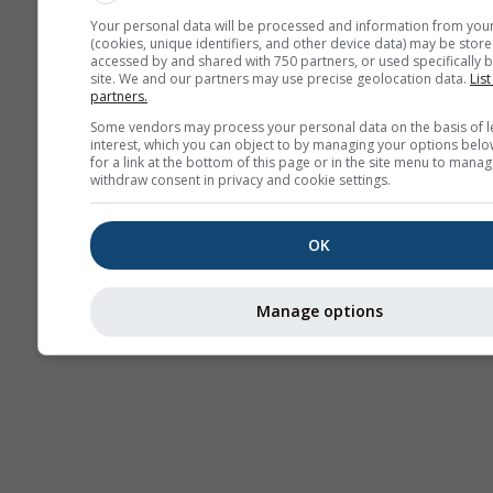
Your personal data will be processed and information from you
(cookies, unique identifiers, and other device data) may be store
accessed by and shared with 750 partners, or used specifically b
Termika
site. We and our partners may use precise geolocation data.
List
partners.
Some vendors may process your personal data on the basis of l
Traj
interest, which you can object to by managing your options belo
for a link at the bottom of this page or in the site menu to manag
withdraw consent in privacy and cookie settings.
Cross-section
OK
Manage options