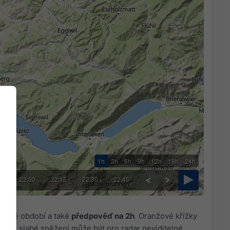
1h
3h
6h
9h
12h
18h
24h
45
22:00
22:15
22:30
22:45
asové období a také
předpověď na 2h
. Oranžové křížky
nebo slabé sněžení může být pro radar neviditelné.