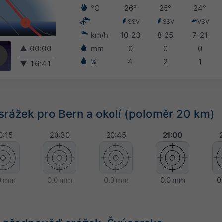
°C
26°
25°
24°
SSV
SSV
VSV
km/h
10-23
8-25
7-21
▲
00:00
mm
0
0
0
%
4
2
1
▼
16:41
rážek pro Bern a okolí (poloměr 20 km)
0:15
20:30
20:45
21:00
0 mm
0.0 mm
0.0 mm
0.0 mm
0