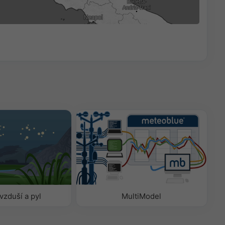
20:30
ovzduší a pyl
MultiModel