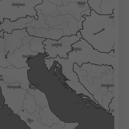
3h
6h
9h
12h
18h
24h