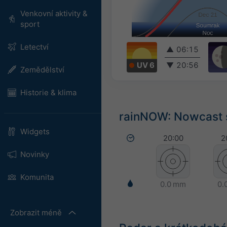
Venkovní aktivity &
sport
Letectví
▲
06:15
UV 6
▼
20:56
Zemědělství
Historie & klima
rainNOW: Nowcast s
Widgets
20:00
2
Novinky
Komunita
0.0 mm
0.
Zobrazit méně