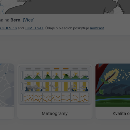
0
18:45
19:00
19:15
19:30
19:45
20:00
20:15
na na
Bern
.
[Více]
es GOES-16
and
EUMETSAT
. Údaje o blescích poskytuje
nowcast
.
Meteogramy
Kvalita 