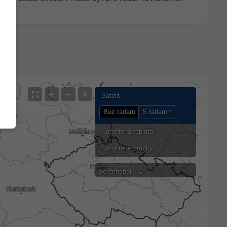
+
−
Satelit
Bez radaru
S radarem
Naměřená teplota
Naměřené srážky
Screenshot
©