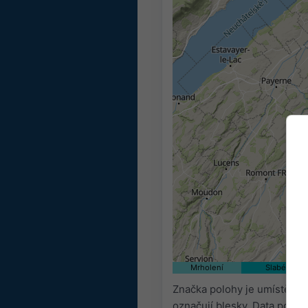
Mrholení
Slabé
Značka polohy je umístěna 
označují blesky. Data posky