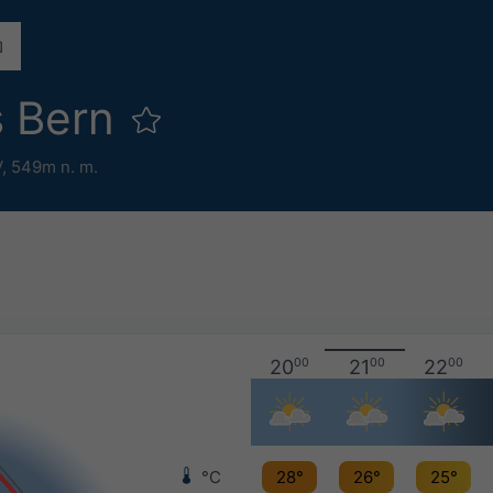
s Bern
V,
549m n. m.
20
00
21
00
22
00
°C
28°
26°
25°