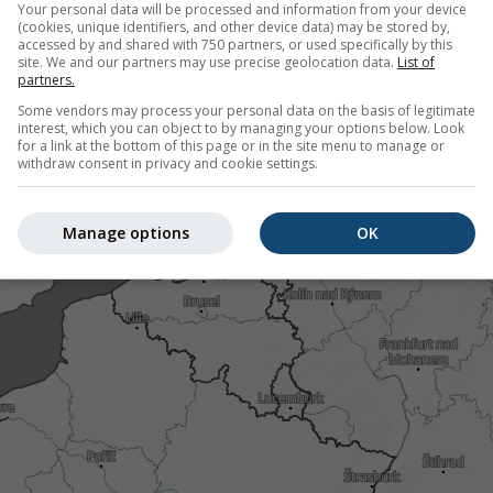
Your personal data will be processed and information from your device
 kódována od tyrkysové po červenou.
(cookies, unique identifiers, and other device data) may be stored by,
accessed by and shared with 750 partners, or used specifically by this
site. We and our partners may use precise geolocation data.
List of
partners.
Some vendors may process your personal data on the basis of legitimate
, Švýcarsko
interest, which you can object to by managing your options below. Look
for a link at the bottom of this page or in the site menu to manage or
withdraw consent in privacy and cookie settings.
Manage options
OK