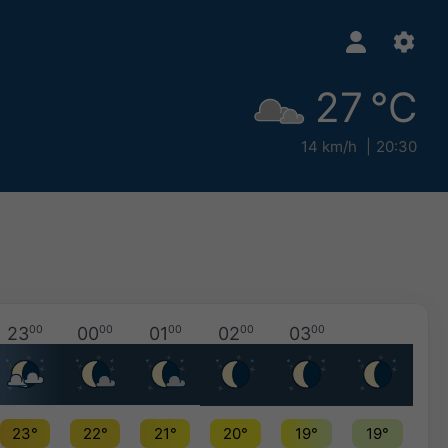
27 °C
14 km/h
20:30
23
00
00
00
01
00
02
00
03
00
23°
22°
21°
20°
19°
19°