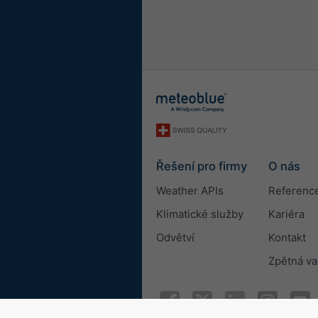
Řešení pro firmy
O nás
Weather APIs
Referenc
Klimatické služby
Kariéra
Odvětví
Kontakt
Zpětná v