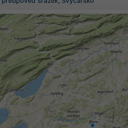
 předpověď srážek, Švýcarsko