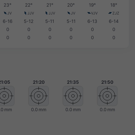
23°
22°
21°
20°
19°
18°
JV
JJV
JJV
JV
VJV
ZJZ
6-16
5-12
5-11
5-11
6-13
6-14
0
0
0
0
0
0
0
0
0
0
0
0
21:05
21:20
21:35
21:50
.0 mm
0.0 mm
0.0 mm
0.0 mm