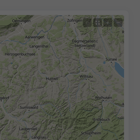
+
−
©