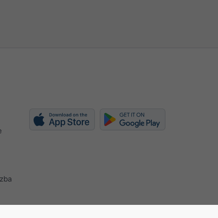
e
azba