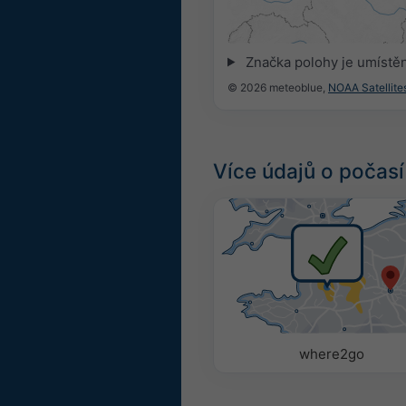
17:30
17:45
18:00
18:15
18:3
Značka polohy je umístě
© 2026 meteoblue,
NOAA Satellit
Více údajů o počasí
where2go