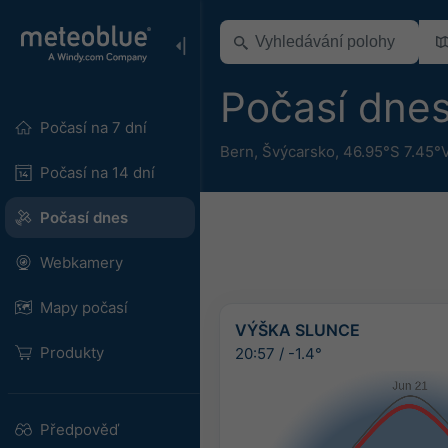
Počasí dne
Počasí na 7 dní
Bern
,
Švýcarsko
,
46.95°S 7.45°
Počasí na 14 dní
Počasí dnes
Webkamery
Mapy počasí
VÝŠKA SLUNCE
Produkty
20:57
/
-1.4°
Předpověď