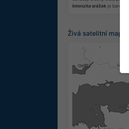
Intenzita srážek
je barevně
Živá satelitní mapa