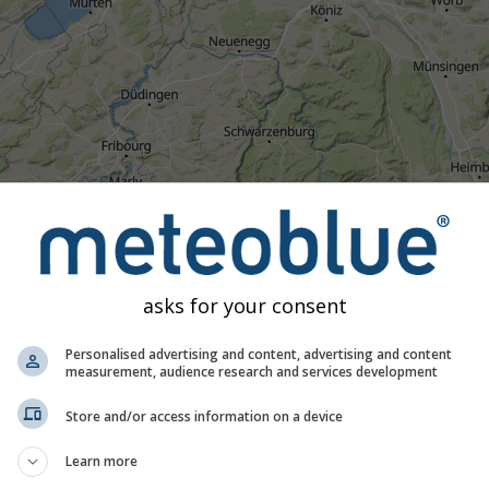
asks for your consent
Personalised advertising and content, advertising and content
measurement, audience research and services development
20:00
20:15
20:30
20:45
21:00
21:15
21:30
21:
Store and/or access information on a device
Mírný
Silné
Velmi silné
Kroupy
na Bern. Tato animace zobrazuje
srážkový radar
pro vybrané č
Learn more
tuje
nowcast.de
(dostupné v USA, Evropě a Austrálii). Mrholení 