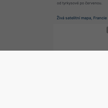
od tyrkysové po červenou.
Živá satelitní mapa, Francie