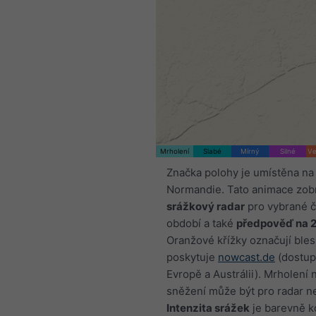
Mrholení
Slabé
Mírný
Silné
Ve
Značka polohy je umístěna na
Normandie. Tato animace zob
srážkový radar
pro vybrané 
období a také
předpověď na 
Oranžové křížky označují bles
poskytuje
nowcast.de
(dostup
Evropě a Austrálii). Mrholení
sněžení může být pro radar ne
Intenzita srážek
je barevně 