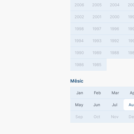
2006
2005
2004
20
2002
2001
2000
19
1998
1997
1996
19
1994
1993
1992
19
1990
1989
1988
19
1986
1985
Měsíc
Jan
Feb
Mar
A
May
Jun
Jul
Au
Sep
Oct
Nov
De