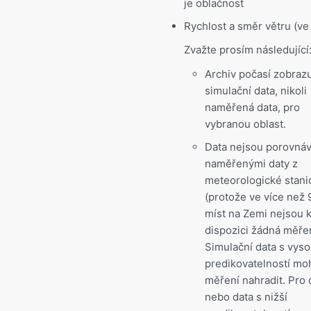
je oblačnost
Rychlost a směr větru (ve
Zvažte prosím následující
Archiv počasí zobraz
simulační data, nikoli
naměřená data, pro
vybranou oblast.
Data nejsou porovnáv
naměřenými daty z
meteorologické stani
(protože ve více než 
míst na Zemi nejsou 
dispozici žádná měřen
Simulační data s vys
predikovatelností m
měření nahradit. Pro 
nebo data s nižší