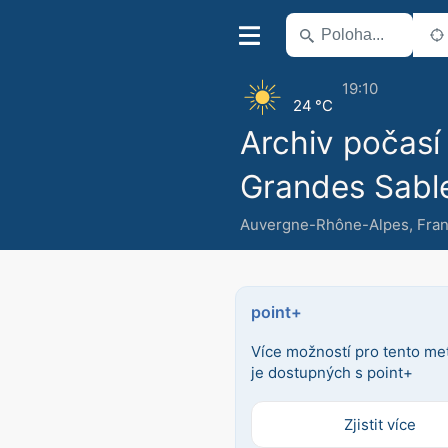
19:10
24 °C
Archiv počasí
Grandes Sabl
Auvergne-Rhône-Alpes
,
Fran
point+
Více možností pro tento m
je dostupných s point+
Zjistit více