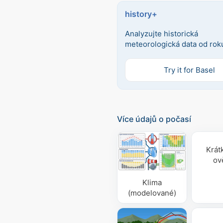
history+
Analyzujte historická
meteorologická data od rok
Try it for Basel
Více údajů o počasí
Krát
ov
Klima
(modelované)