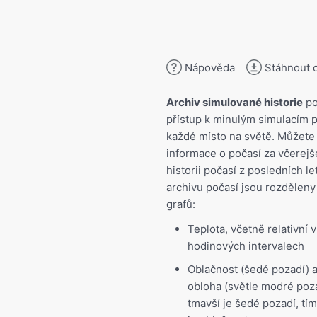
Nápověda
Stáhnout 
Archiv simulované historie
po
přístup k minulým simulacím p
každé místo na světě. Můžete 
informace o počasí za včerej
historii počasí z posledních l
archivu počasí jsou rozděleny
grafů:
Teplota, včetně relativní v
hodinových intervalech
Oblačnost (šedé pozadí) a
obloha (světle modré poz
tmavší je šedé pozadí, tím