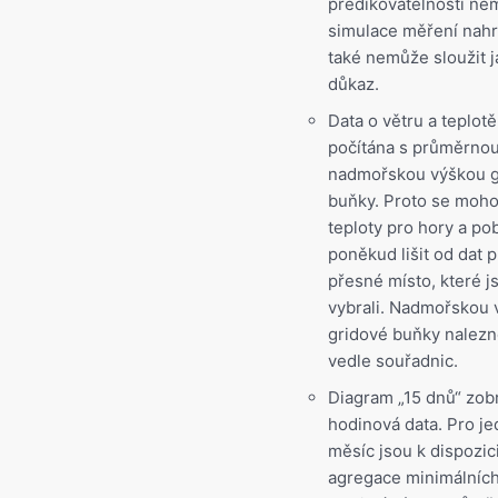
predikovatelností n
simulace měření nahr
také nemůže sloužit 
důkaz.
Data o větru a teplotě
počítána s průměrno
nadmořskou výškou g
buňky. Proto se moh
teploty pro hory a po
poněkud lišit od dat 
přesné místo, které j
vybrali. Nadmořskou 
gridové buňky nalezn
vedle souřadnic.
Diagram „15 dnů“ zob
hodinová data. Pro j
měsíc jsou k dispozic
agregace minimálních