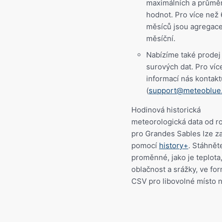
maximálních a průmě
hodnot. Pro více než 
měsíců jsou agregac
měsíční.
Nabízíme také prodej
surových dat. Pro víc
informací nás kontakt
(
support@meteoblue
Hodinová historická
meteorologická data od r
pro Grandes Sables lze z
pomocí
history+
. Stáhněte
proměnné, jako je teplota, 
oblačnost a srážky, ve fo
CSV pro libovolné místo 