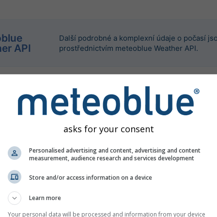
blue
Další podrobné a komplexní údaje o počasí jso
er API
prostřednictvím meteoblue Weather API.
asks for your consent
Personalised advertising and content, advertising and content
measurement, audience research and services development
Store and/or access information on a device
Learn more
Your personal data will be processed and information from your device