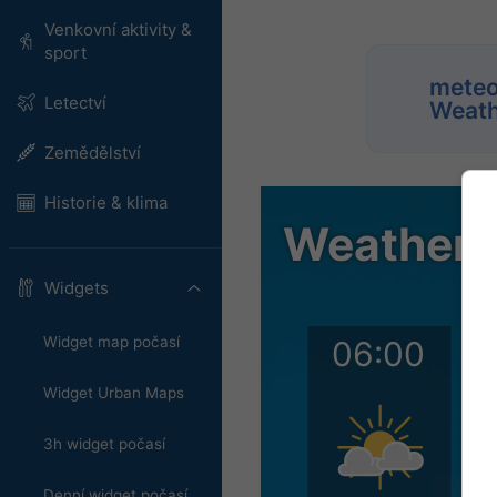
Venkovní aktivity &
sport
meteo
Letectví
Weath
Zemědělství
Historie & klima
Widgets
Widget map počasí
Widget Urban Maps
3h widget počasí
Denní widget počasí