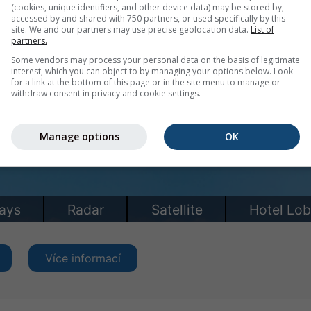
(cookies, unique identifiers, and other device data) may be stored by,
accessed by and shared with 750 partners, or used specifically by this
site. We and our partners may use precise geolocation data.
List of
partners.
Some vendors may process your personal data on the basis of legitimate
interest, which you can object to by managing your options below. Look
for a link at the bottom of this page or in the site menu to manage or
withdraw consent in privacy and cookie settings.
Manage options
OK
Více informací