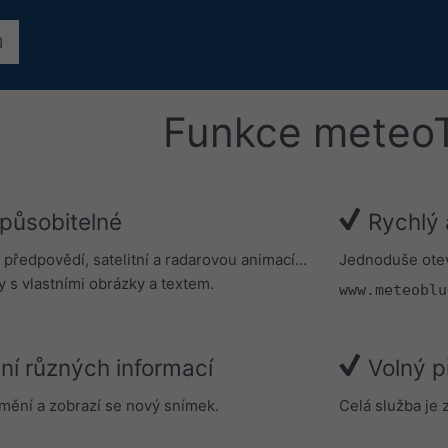
Funkce meteo
způsobitelné
Rychlý 
předpovědí, satelitní a radarovou animací...
Jednoduše ote
y s vlastními obrázky a textem.
www.meteoblu
ání různých informací
Volný p
mění a zobrazí se nový snímek.
Celá služba je 