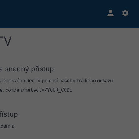
TV
a snadný přístup
vřete své meteoTV pomocí našeho krátkého odkazu:
e.com/en/meteotv/YOUR_CODE
řístup
zdarma.