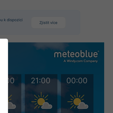
u k dispozici
Zjistit více