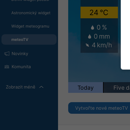
Astronomický widget
Widget meteogramu
meteoTV
Novinky
Komunita
Zobrazit méně
Vytvořte nové meteoTV