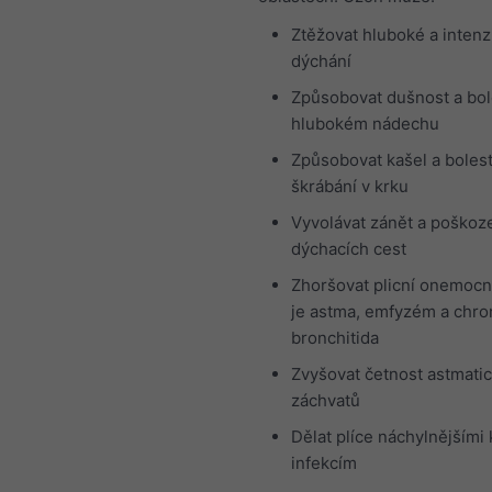
Ztěžovat hluboké a intenz
dýchání
Způsobovat dušnost a bol
hlubokém nádechu
Způsobovat kašel a boles
škrábání v krku
Vyvolávat zánět a poškoz
dýchacích cest
Zhoršovat plicní onemocn
je astma, emfyzém a chro
bronchitida
Zvyšovat četnost astmati
záchvatů
Dělat plíce náchylnějšími 
infekcím