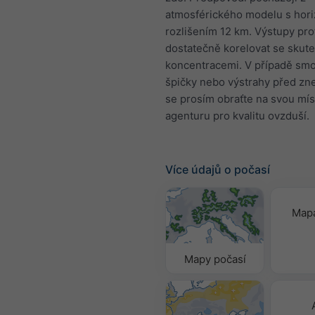
atmosférického modelu s hori
rozlišením 12 km. Výstupy pr
dostatečně korelovat se skut
koncentracemi. V případě sm
špičky nebo výstrahy před zn
se prosím obraťte na svou mís
agenturu pro kvalitu ovzduší.
Více údajů o počasí
Mapa
Mapy počasí