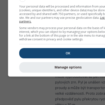
NO₂ způsobuje problémy, 
Your personal data will be processed and information from you
sípání, kašel, nachlazení, 
(cookies, unique identifiers, and other device data) may be store
accessed by and shared with 750 partners, or used specifically b
bronchitida
site. We and our partners may use precise geolocation data.
List
partners.
Pro Evropu má meteogram zne
Some vendors may process your personal data on the basis of l
ovzduší čtvrtý panel zobrazují
interest, which you can object to by managing your options belo
předpověď pylu pro Mauriz Al
for a link at the bottom of this page or in the site menu to manag
withdraw consent in privacy and cookie settings.
Březový pyl
patří k nejrozšíř
vzdušným alergenům během j
OK
období, případně později v ro
vyšších zeměpisných šířkách.
stromy kvetou, uvolňují drobn
Manage options
zrna, která rozptyluje vítr. Jed
může vyprodukovat až pět mil
pylových zrn. Pyl je unášen 
proudy a může být transporto
velké vzdálenosti. Proto zob
předpověď pylu překrytou ryc
větru v 10 m.