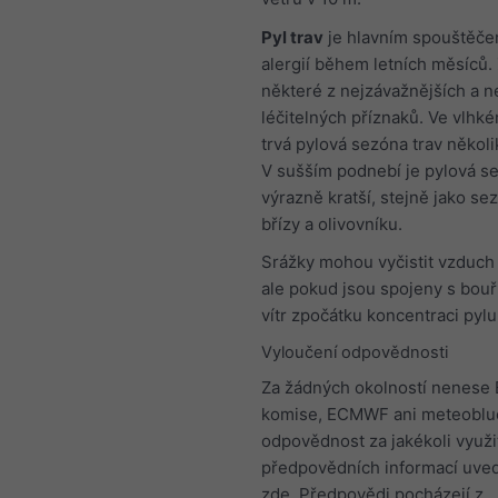
Pyl trav
je hlavním spouštěče
alergií během letních měsíců
některé z nejzávažnějších a ne
léčitelných příznaků. Ve vlhk
trvá pylová sezóna trav někol
V sušším podnebí je pylová se
výrazně kratší, stejně jako se
břízy a olivovníku.
Srážky mohou vyčistit vzduch 
ale pokud jsou spojeny s bouř
vítr zpočátku koncentraci pylu
Vyloučení odpovědnosti
Za žádných okolností nenese
komise, ECMWF ani meteoblu
odpovědnost za jakékoli využi
předpovědních informací uve
zde. Předpovědi pocházejí z