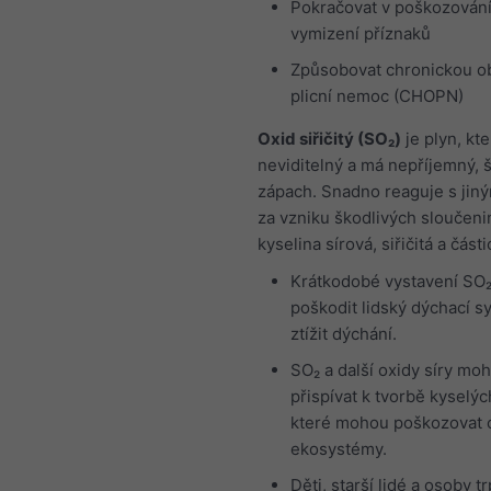
Pokračovat v poškozování 
vymizení příznaků
Způsobovat chronickou o
plicní nemoc (CHOPN)
Oxid siřičitý (SO₂)
je plyn, kte
neviditelný a má nepříjemný, š
zápach. Snadno reaguje s jiný
za vzniku škodlivých sloučenin
kyselina sírová, siřičitá a část
Krátkodobé vystavení SO
poškodit lidský dýchací s
ztížit dýchání.
SO₂ a další oxidy síry mo
přispívat k tvorbě kyselýc
které mohou poškozovat c
ekosystémy.
Děti, starší lidé a osoby tr