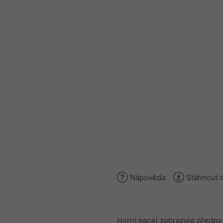
Nápověda
Stáhnout 
Horní panel zobrazuje předpo