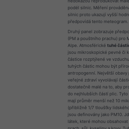
nedokážou reprodukovat malé
podél silnic. Měření prováděn
silnic proto ukazují vyšší hod
předpovídá tento meteogram.
Druhý panel zobrazuje předpo
(PM a pouštního prachu) pro 
Alpe. Atmosférické
tuhé části
jsou mikroskopické pevné či 
částice rozptýlené ve vzduchu
tuhých částic mohou být přírod
antropogenní. Největší obavy 
veřejné zdraví vyvolávají část
dostatečně malé na to, aby pr
do nejhlubších částí plic. Tyto
mají průměr menší než 10 mi
(přibližně 1/7 tloušťky lidskéh
jsou definovány jako PM10. J
látek, které mohou obsahovat 
prach, sůl, kyseliny a kovy. Tu