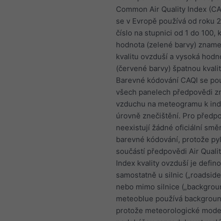
Common Air Quality Index (CAQ
se v Evropě používá od roku 2
číslo na stupnici od 1 do 100, 
hodnota (zelené barvy) znam
kvalitu ovzduší a vysoká hodn
(červené barvy) špatnou kvali
Barevné kódování CAQI se po
všech panelech předpovědi zn
vzduchu na meteogramu k ind
úrovně znečištění. Pro předp
neexistují žádné oficiální smě
barevné kódování, protože pyl
součástí předpovědi Air Qualit
Index kvality ovzduší je defin
samostatně u silnic („roadside
nebo mimo silnice („backgroun
meteoblue používá backgroun
protože meteorologické mode