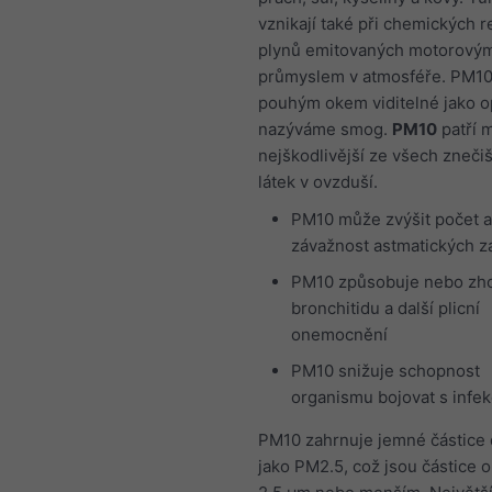
vznikají také při chemických r
plynů emitovaných motorovými
průmyslem v atmosféře. PM10
pouhým okem viditelné jako op
nazýváme smog.
PM10
patří 
nejškodlivější ze všech znečiš
látek v ovzduší.
PM10 může zvýšit počet a
závažnost astmatických z
PM10 způsobuje nebo zh
bronchitidu a další plicní
onemocnění
PM10 snižuje schopnost
organismu bojovat s infe
PM10 zahrnuje jemné částice
jako PM2.5, což jsou částice 