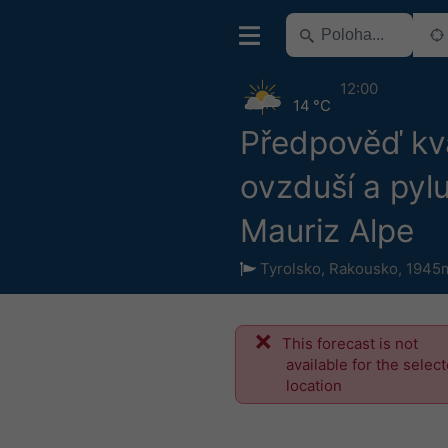
12:00
14 °C
Předpověď kva
ovzduší a pyl
Mauriz Alpe
Tyrolsko
,
Rakousko
,
1945m
This forecast is not
available for the selec
location