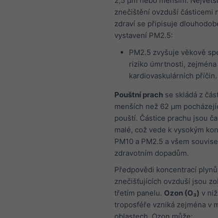
2,5 μm nebo menším. Největš
znečištění ovzduší částicemi 
zdraví se připisuje dlouhodo
vystavení PM2.5:
PM2.5 zvyšuje věkově spe
riziko úmrtnosti, zejména
kardiovaskulárních příčin.
Pouštní prach
se skládá z část
menších než 62 μm pocházejíc
pouští. Částice prachu jsou ča
malé, což vede k vysokým ko
PM10 a PM2.5 a všem souvise
zdravotním dopadům.
Předpovědi koncentrací plynů
znečišťujících ovzduší jsou z
třetím panelu.
Ozon (O₃)
v niž
troposféře vzniká zejména v 
oblastech. Ozon může: