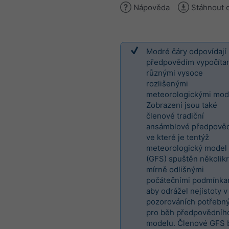
Nápověda
Stáhnout 
Modré čáry odpovídají
předpovědím vypočít
různými vysoce
rozlišenými
meteorologickými mod
Zobrazeni jsou také
členové tradiční
ansámblové předpověd
ve které je tentýž
meteorologický model
(GFS) spuštěn několikr
mírně odlišnými
počátečními podmínka
aby odrážel nejistoty v
pozorováních potřebn
pro běh předpovědníh
modelu. Členové GFS b