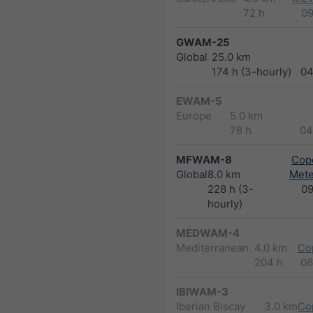
72 h
0
GWAM-25
Global
25.0 km
174 h (3-hourly)
04
EWAM-5
Europe
5.0 km
78 h
04
MFWAM-8
Cope
Global
8.0 km
Met
228 h (3-
0
hourly)
MEDWAM-4
Mediterranean
4.0 km
Co
204 h
06
IBIWAM-3
Iberian Biscay
3.0 km
Co