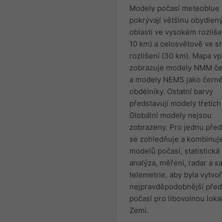
Modely počasí meteoblue
pokrývají většinu obydlen
oblastí ve vysokém rozliše
10 km) a celosvětově ve s
rozlišení (30 km). Mapa v
zobrazuje modely NMM č
a modely NEMS jako čern
obdélníky. Ostatní barvy
představují modely třetích
Globální modely nejsou
zobrazeny. Pro jednu pře
se zohledňuje a kombinuje
modelů počasí, statistická
analýza, měření, radar a sa
telemetrie, aby byla vytvo
nejpravděpodobnější pře
počasí pro libovolnou lokal
Zemi.