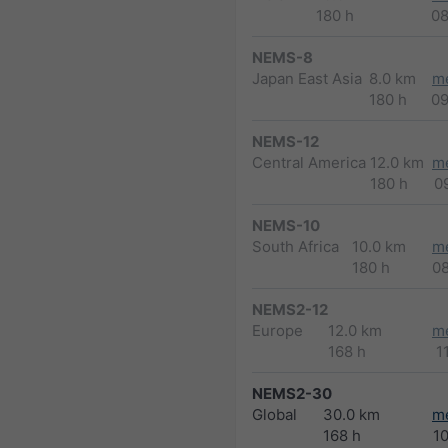
180 h
0
NEMS-8
Japan East Asia
8.0 km
m
180 h
0
NEMS-12
Central America
12.0 km
m
180 h
0
NEMS-10
South Africa
10.0 km
m
180 h
0
NEMS2-12
Europe
12.0 km
m
168 h
1
NEMS2-30
Global
30.0 km
m
168 h
1