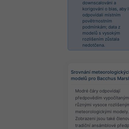
downscalováni a
korigováni o bias, aby 
odpovídali místním
povětrnostním
podmínkám; data z
modelů s vysokým
rozlišením zůstala
nedotčena.
Srovnání meteorologickýc
modelů pro Bacchus Mars
Modré čáry odpovídají
předpovědím vypočítaným
různými vysoce rozlišený
meteorologickými modely.
Zobrazeni jsou také členo
tradiční ansámblové předp