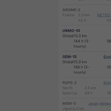
AROME-2
France
2.0 km
METEO
42 h
0
UKMO-10
Global
10.0 km
144 h (3-
0
hourly)
GEM-15
Env
Global
15.0 km
168 h (3-
0
hourly)
RDPS-2
Env
North
2.5 km
America
48 h
0
MSM-5
Japan Meteor
Japan
5.0 km