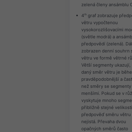
zelená členy ansámblu 
4
th
graf zobrazuje před
větru vypočtenou
vysokorozlišovacími mo
(světle modrá) a ansám
předpovědí (zelená). Dál
zobrazen denní souhrn
větru ve formě větrné rů
Větší segmenty ukazují,
daný směr větru je běh
pravděpodobnější a čast
než směry se segmenty
menšími. Pokud se v růž
vyskytuje mnoho segme
přibližně stejné velikosti
předpověď směru větru 
nejistá. Převaha dvou
opačných směrů často