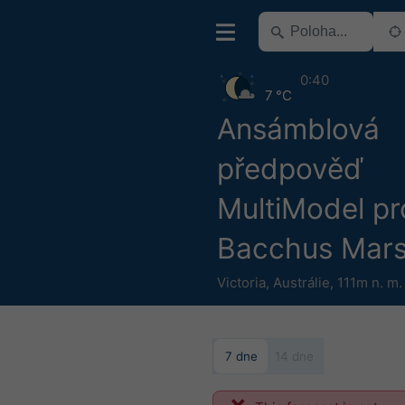
0:40
7 °C
Ansámblová
předpověď
MultiModel pr
Bacchus Mar
Victoria
,
Austrálie
,
111m n. m.
7 dne
14 dne