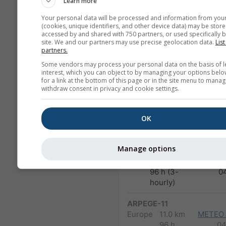
Learn more
48 h
0
Your personal data will be processed and information from you
NAM-3
(cookies, unique identifiers, and other device data) may be store
North America
3.0 km
NO
accessed by and shared with 750 partners, or used specifically b
site. We and our partners may use precise geolocation data.
List
60 h
03
partners.
Some vendors may process your personal data on the basis of l
HRRR-2
interest, which you can object to by managing your options belo
North America
3.0 km
NO
for a link at the bottom of this page or in the site menu to manag
17 h
1
withdraw consent in privacy and cookie settings.
FV3-5
OK
Alaska
5.0 km
NO
48 h
1
Manage options
ARPEGE-25
Global
25.0 km
96 h (3-
0
hourly)
ARPEGE-11
Europe
11.0 km
METEO
96 h
04