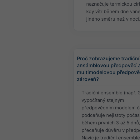
naznačuje termickou cirk
kdy vítr během dne vane
jiného směru než v noci
Proč zobrazujeme tradiční
ansámblovou předpověď 
multimodelovou předpov
zároveň?
Tradiční ensemble (např. 
vypočítaný stejným
předpovědním modelem č
podceňuje nejistoty počas
během prvních 3 až 5 dnů,
přeceňuje důvěru v předp
Navíc je tradiční ensemble