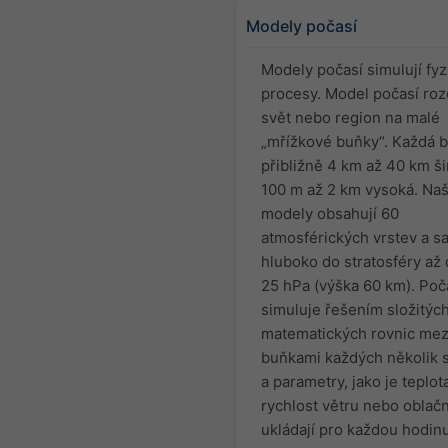
Modely počasí
Modely počasí simulují fyz
procesy. Model počasí roz
svět nebo region na malé
„mřížkové buňky“. Každá b
přibližně 4 km až 40 km ši
100 m až 2 km vysoká. Na
modely obsahují 60
atmosférických vrstev a sa
hluboko do stratosféry až 
25 hPa (výška 60 km). Poč
simuluje řešením složitýc
matematických rovnic mez
buňkami každých několik 
a parametry, jako je teplot
rychlost větru nebo oblačn
ukládají pro každou hodinu