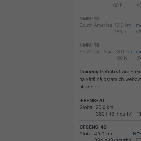
180 h
0
NMM-18
South America
18.0 km
m
180 h
0
NMM-18
Southeast Asia
18.0 km
m
180 h
0
Domény třetích stran:
Stejn
na většině ostatních webov
stránek
IFSENS-20
Global
20.0 km
360 h (3-hourly)
1
GFSENS-40
Global
40.0 km
NO
384 h (3-hourly)
0