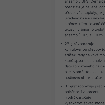
ansámblu GFS. Černá čá
představuje nejlepší od
předpovědi teploty, jak j
uvedeno na naší úvodní
stránce. Přerušované čá
ukazují průměrné teplot
ansámblů GFS a ECMWF
2
nd
graf zobrazuje
kumulovanou předpově
srážek, tedy celkové mn
které spadne od dneška
data zobrazeného na ča
ose. Modré sloupce ukaz
hodinové úhrny srážek.
3
rd
graf zobrazuje před
oblačnosti v procentech;
modrá označuje
vysokorozlišovací model