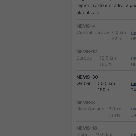
region, rozlišení, zdroj a po
aktualizace
NEMS-4
Central Europe
4.0 km
m
72 h
0
NEMS-12
Europe
12.0 km
m
180 h
0
NEMS-30
Global
30.0 km
m
180 h
04
NEMS-8
New Zealand
8.0 km
m
180 h
09
NEMS-10
India
10.0 km
m