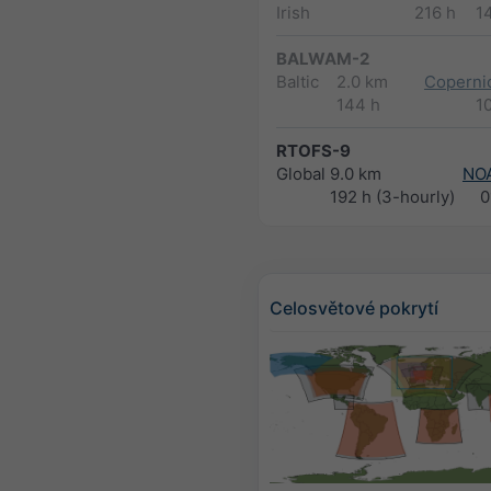
Irish
216 h
1
BALWAM-2
Baltic
2.0 km
Copernic
144 h
1
RTOFS-9
Global
9.0 km
NO
192 h (3-hourly)
0
Celosvětové pokrytí