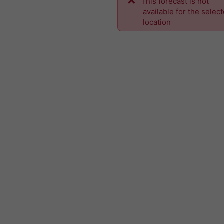
This forecast is not
available for the selec
location