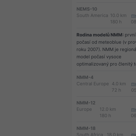
NEMS-10
South America
10.0 km
m
180 h
0
Rodina modelů NMM:
první
počasí od meteoblue (v pr
roku 2007). NMM je regioná
model počasí vysoce
optimalizovaný pro členitý t
NMM-4
Central Europe
4.0 km
m
72 h
0
NMM-12
Europe
12.0 km
m
180 h
0
NMM-18
South Africa
18.0 km
m