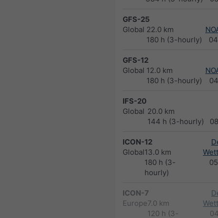
GFS-25
Global
22.0 km
NO
180 h (3-hourly)
04
GFS-12
Global
12.0 km
NO
180 h (3-hourly)
04
IFS-20
Global
20.0 km
144 h (3-hourly)
0
ICON-12
D
Global
13.0 km
Wett
180 h (3-
05
hourly)
ICON-7
D
Europe
7.0 km
Wett
120 h (3-
0