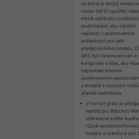
ve které je tentýž meteoro
model (GFS) spuštěn někol
mírně odlišnými počátečn
podmínkami, aby odrážel
nejistoty v pozorováních
potřebných pro běh
předpovědního modelu. Č
GFS byli downscalováni a
korigováni o bias, aby lép
odpovídali místním
povětrnostním podmínkám
z modelů s vysokým rozli
zůstala nedotčena.
V horním grafu je před
teploty pro Bacchus Ma
zobrazena světle modře
různé vysokorozlišovací
modely a oranžově pro 