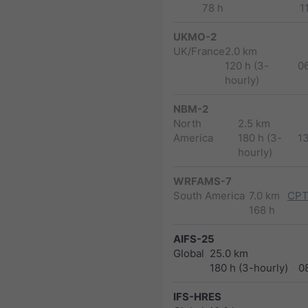
78 h
1
UKMO-2
UK/France
2.0 km
120 h (3-
0
hourly)
NBM-2
North
2.5 km
America
180 h (3-
1
hourly)
WRFAMS-7
South America
7.0 km
CPT
168 h
AIFS-25
Global
25.0 km
180 h (3-hourly)
0
IFS-HRES