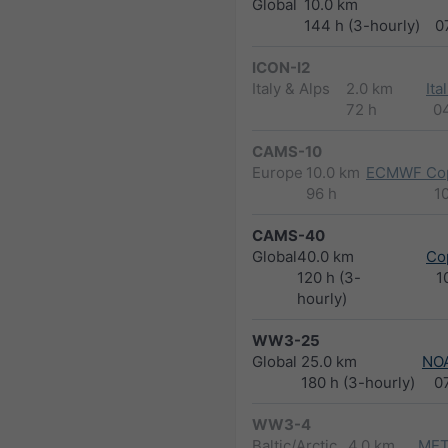
Global
10.0 km
144 h (3-hourly)
0
ICON-I2
Italy & Alps
2.0 km
Ita
72 h
0
CAMS-10
Europe
10.0 km
ECMWF Cop
96 h
1
CAMS-40
Global
40.0 km
Co
120 h (3-
1
hourly)
WW3-25
Global
25.0 km
NO
180 h (3-hourly)
0
WW3-4
Baltic/Arctic
4.0 km
MET