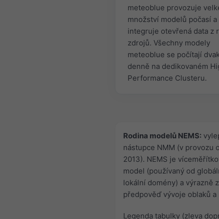
meteoblue provozuje velk
množství modelů počasí a
integruje otevřená data z
zdrojů. Všechny modely
meteoblue se počítají dvak
denně na dedikovaném Hi
Performance Clusteru.
Rodina modelů NEMS:
vyle
nástupce NMM (v provozu o
2013). NEMS je víceměřítko
model (používaný od globál
lokální domény) a výrazně 
předpověď vývoje oblaků a 
Legenda tabulky (zleva dopr