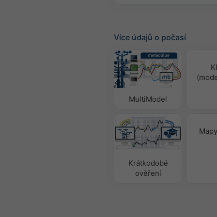
Více údajů o počasí
K
(mode
MultiModel
Mapy
Krátkodobé
ověření