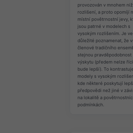
provozován v mnohem niž
rozlišení, a proto opomíjí 
místní povětrnostní jevy, k
jsou patrné v modelech s
vysokým rozlišením. Je ve
důležité poznamenat, že v
členové tradičního ensemb
stejnou pravděpodobnost
výskytu (předem nelze říci
bude lepší). To kontrastuj
modely s vysokým rozliše
kde některé poskytují lepš
předpovědi než jiné v závi
na lokalitě a povětrnostní
podmínkách.