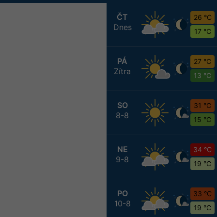
ČT
26 °C
Dnes
17 °C
PÁ
27 °C
Zítra
13 °C
SO
31 °C
8-8
15 °C
NE
34 °C
9-8
19 °C
PO
33 °C
10-8
19 °C