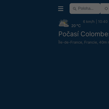
6 km/h
10:40
20 °C
Počasí Colombe
Île-de-France
,
Francie
,
40m n