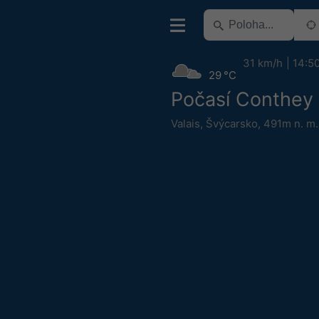
31 km/h
14:5
29 °C
Počasí Conthey
Valais
,
Švýcarsko
,
491m n. m.