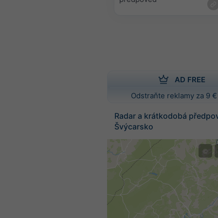
AD FREE
Odstraňte reklamy za 9 €
Radar a krátkodobá předpo
Švýcarsko
©