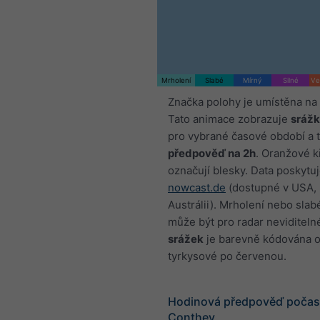
Mrholení
Slabé
Mírný
Silné
Ve
Značka polohy je umístěna na
Tato animace zobrazuje
srážk
pro vybrané časové období a 
předpověď na 2h
. Oranžové k
označují blesky. Data poskytu
nowcast.de
(dostupné v USA, 
Austrálii). Mrholení nebo sla
může být pro radar neviditeln
srážek
je barevně kódována 
tyrkysové po červenou.
Hodinová předpověď počasí
Conthey