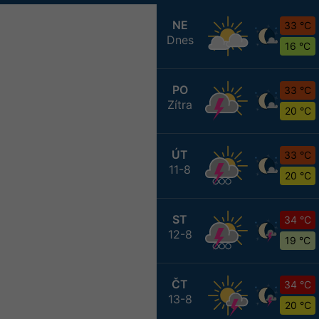
NE
33 °C
Dnes
16 °C
PO
33 °C
Zítra
20 °C
ÚT
33 °C
11-8
20 °C
ST
34 °C
12-8
19 °C
ČT
34 °C
13-8
20 °C