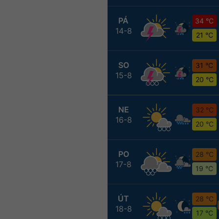
PÁ
34 °C
14-8
21 °C
SO
31 °C
15-8
20 °C
NE
32 °C
16-8
20 °C
PO
28 °C
17-8
19 °C
ÚT
28 °C
18-8
17 °C