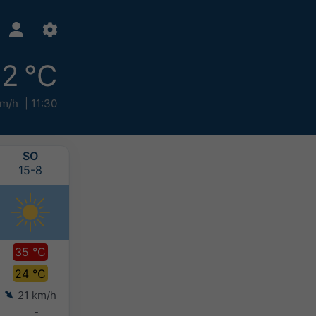
2 °C
km/h
11:30
SO
NE
PO
ÚT
15-8
16-8
17-8
18-8
35 °C
34 °C
34 °C
34 °C
24 °C
24 °C
23 °C
22 °C
21 km/h
14 km/h
11 km/h
20 km/h
-
-
-
-