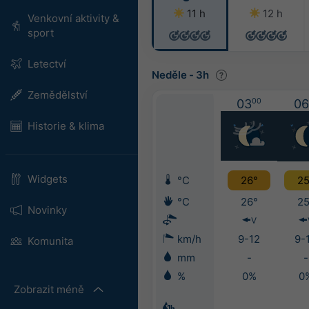
11 h
12 h
Venkovní aktivity &
sport
Letectví
Neděle
-
3h
Zemědělství
03
00
06
Historie & klima
Widgets
°C
26°
25
°C
26°
25
Novinky
V
km/h
9-12
9-
Komunita
mm
-
-
%
0%
0
Zobrazit méně