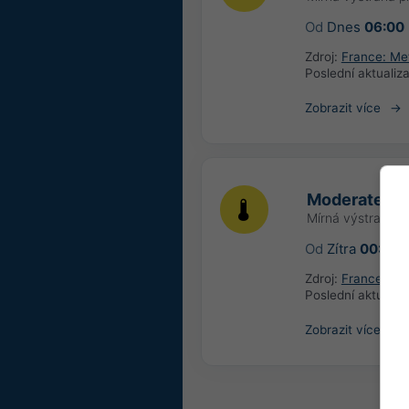
Od
Dnes
06:00
Zdroj:
France: Me
Poslední aktualiz
Zobrazit více
Moderate hi
Mírná výstraha p
Od
Zítra
00:00
(
Zdroj:
France: Me
Poslední aktualiz
Zobrazit více