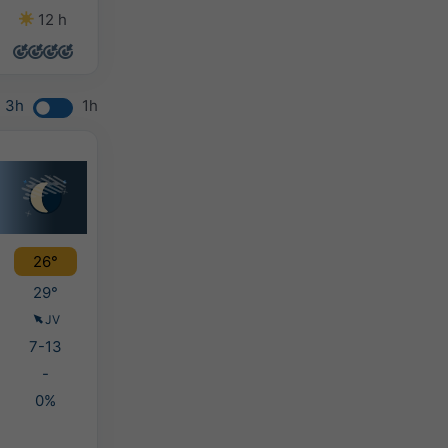
12 h
13 h
12 h
13 h
3h
1h
26°
29°
JV
7-13
-
0%