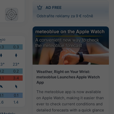
AD FREE
Odstraňte reklamy za 9 € ročně
1
00
0.3
0.3
23°
23°
0.2
0.2
Weather, Right on Your Wrist:
meteoblue Launches Apple Watch
3.1
3.4
App
The meteoblue app is now available
0.1
0.1
on Apple Watch, making it easier than
1.6
1.4
ever to check current conditions and
detailed forecasts with a quick glance
tiModelu
.