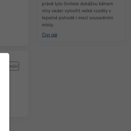
právě tyto činitele dokážou během
vlny veder vytvořit velké rozdíly v
tepelné pohodě i mezi sousedními
místy.
Číst dál
cházející