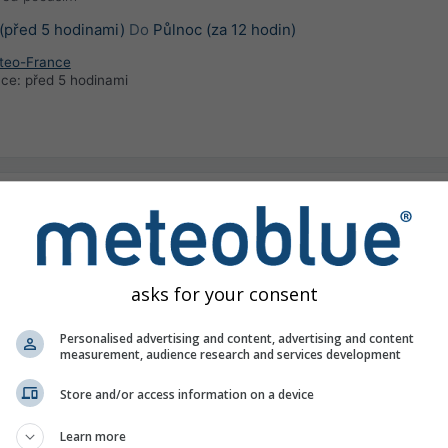
(před 5 hodinami)
Do
Půlnoc (za 12 hodin)
teo-France
ace:
před 5 hodinami
gh-temperature warning
Nad
řed počasím
za 12 hodin)
Do
úterý 00:00
(za 1 den)
asks for your consent
teo-France
ace:
před 5 hodinami
Personalised advertising and content, advertising and content
measurement, audience research and services development
Store and/or access information on a device
Learn more