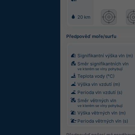
20 km
Předpověď moře/surfu
Signifikantní výška vln (m)
Směr signifikantních vln
ve kterém se vlny pohybují
Teplota vody (°C)
Výška vln vzdutí (m)
Perioda vln vzdutí (s)
Směr větrných vln
ve kterém se vlny pohybují
Výška větrných vln (m)
Perioda větrných vln (s)
Předpověď počasí má predikova