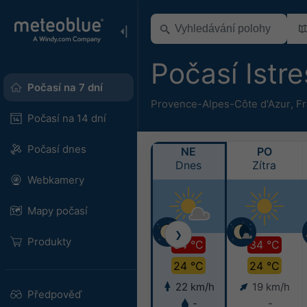
Počasí Istr
Počasí na 7 dní
Provence-Alpes-Côte d'Azur
,
Fr
Počasí na 14 dní
Počasí dnes
NE
PO
Dnes
Zítra
Webkamery
Mapy počasí
❯
Produkty
34 °C
34 °C
24 °C
24 °C
22 km/h
19 km/h
Předpověď
-
-