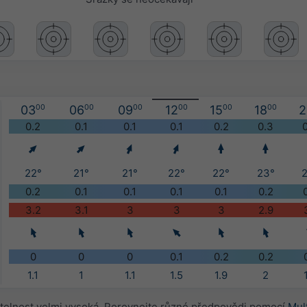
03
00
06
00
09
00
12
00
15
00
18
00
2
0.2
0.1
0.1
0.1
0.2
0.3
22°
21°
21°
22°
22°
23°
0.2
0.1
0.1
0.1
0.1
0.2
3.2
3.1
3
3
3
2.9
0
0
0
0.1
0.2
0.2
1.1
1
1.1
1.5
1.9
2
telnost velmi vysoká. Porovnejte různé předpovědi pomocí
Mul