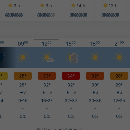
9 h
9 h
14 h
13 h
00
09
00
12
00
15
00
18
00
21
00
°
28°
33°
34°
32°
28°
°
28°
32°
32°
30°
29°
V
V
JJV
JJV
J
J
14
9-16
16-27
22-37
20-36
12-25
-
-
-
-
-
%
0%
0%
0%
0%
0%
Srážky se neočekávají