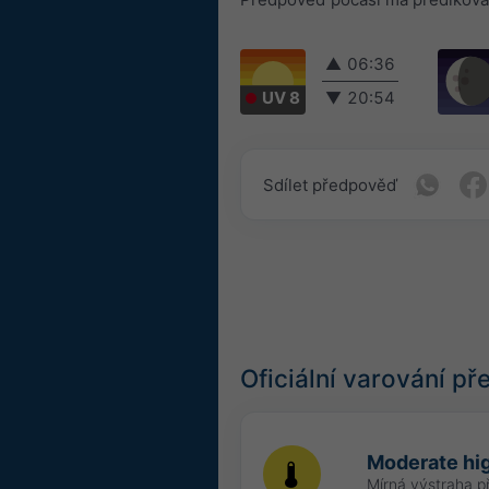
▲
06:36
UV 8
▼
20:54
Sdílet předpověď
Oficiální varování p
Moderate hi
Mírná výstraha p