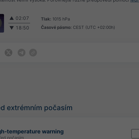
▲
02:07
Tlak:
1015 hPa
Časové pásmo:
CEST (UTC +02:00h)
▼
18:50
řed extrémním počasím
gh-temperature warning
řed počasím