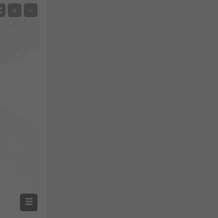
Satelit
+
−
Bez radaru
S radarem
Naměřená teplota
Naměřené srážky
Screenshot
©