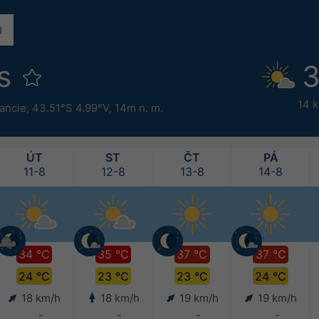
es
3
14 
ancie
,
43.51°S 4.99°V,
14m n. m.
ÚT
ST
ČT
PÁ
11-8
12-8
13-8
14-8
34 °C
35 °C
37 °C
37 °C
24 °C
23 °C
23 °C
24 °C
18 km/h
18 km/h
19 km/h
19 km/h
-
-
-
-