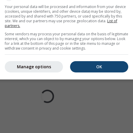
počasí pro Istres
Your personal data will be processed and information from your device
(cookies, unique identifiers, and other device data) may be stored by,
accessed by and shared with 750 partners, or used specifically by this
site. We and our partners may use precise geolocation data.
List of
partners.
Some vendors may process your personal data on the basis of legitimate
interest, which you can object to by managing your options below. Look
for a link at the bottom of this page or in the site menu to manage or
withdraw consent in privacy and cookie settings.
Manage options
OK