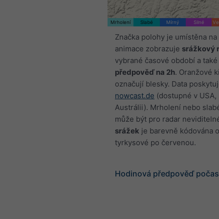
Mrholení
Slabé
Mírný
Silné
Ve
Značka polohy je umístěna na 
animace zobrazuje
srážkový 
vybrané časové období a také
předpověď na 2h
. Oranžové k
označují blesky. Data poskytu
nowcast.de
(dostupné v USA, 
Austrálii). Mrholení nebo sla
může být pro radar neviditeln
srážek
je barevně kódována 
tyrkysové po červenou.
Hodinová předpověď počasí