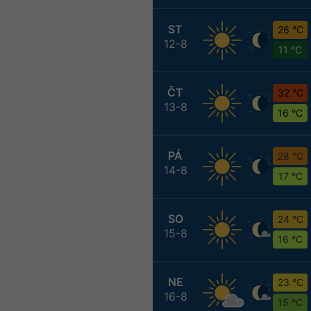
ST
26 °C
12-8
11 °C
ČT
32 °C
13-8
16 °C
PÁ
28 °C
14-8
17 °C
SO
24 °C
15-8
16 °C
NE
23 °C
16-8
15 °C