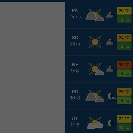
PÁ
20 °C
Dnes
13 °C
SO
24 °C
Zítra
13 °C
NE
30 °C
9-8
14 °C
PO
25 °C
10-8
14 °C
ÚT
22 °C
11-8
12 °C