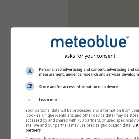
asks for your consent
Personalised advertising and content, advertising and c
measurement, audience research and services develop
Store and/or access information on a device
Learn more
Your personal data will be processed and information from you
(cookies, unique identifiers, and other device data) may be store
accessed by and shared with 750 partners, or used specifically b
site. We and our partners may use precise geolocation data.
List
partners.
Some vendors may process your personal data on the basis of l