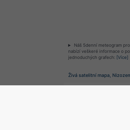
Náš 5denní meteogram pro
nabízí veškeré informace o po
jednoduchých grafech:
[Více]
Živá satelitní mapa, Nizoz