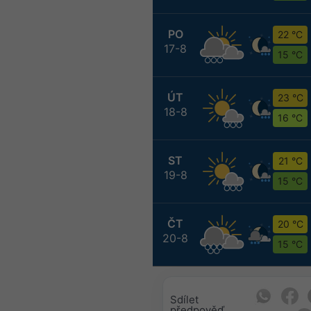
PO
22 °C
17-8
15 °C
ÚT
23 °C
18-8
16 °C
ST
21 °C
19-8
15 °C
ČT
20 °C
20-8
15 °C
Sdílet
předpověď