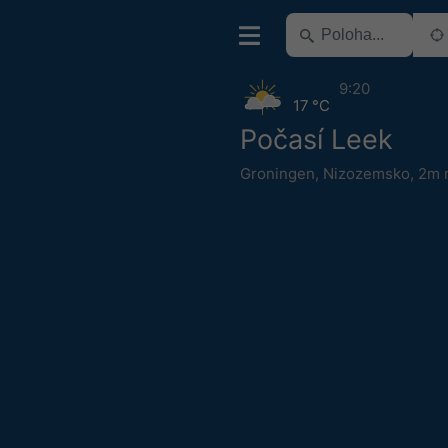
9:20
17 °C
Počasí Leek
Groningen
,
Nizozemsko
,
2m n