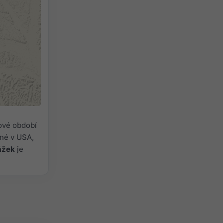
ové období
né v USA,
rážek
je