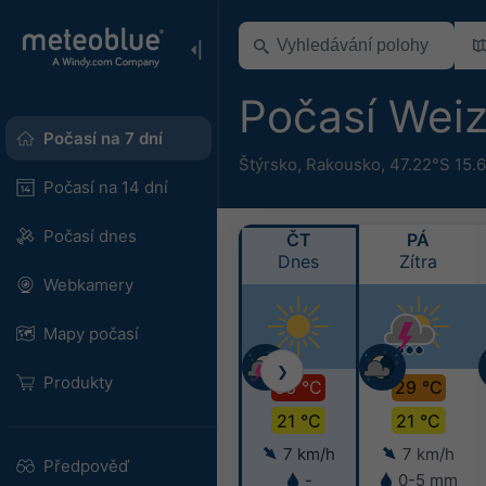
Počasí Wei
Počasí na 7 dní
Štýrsko
,
Rakousko
,
47.22°S 15.
Počasí na 14 dní
Počasí dnes
ČT
PÁ
Dnes
Zítra
Webkamery
Mapy počasí
❯
Produkty
36 °C
29 °C
21 °C
21 °C
7 km/h
7 km/h
Předpověď
-
0-5 mm