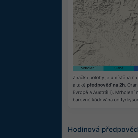
Mrholení
Slabé
Značka polohy je umístěna na
a také
předpověď na 2h
. Oran
Evropě a Austrálii). Mrholení
barevně kódována od tyrkyso
Hodinová předpověď