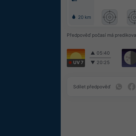
20 km
Předpověď počasí má predikova
▲
05:40
UV 7
▼
20:25
Sdílet předpověď