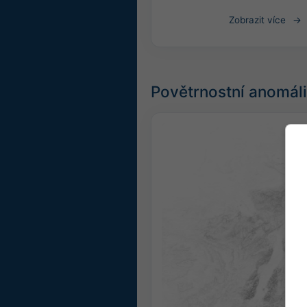
Zobrazit více
Povětrnostní anomáli