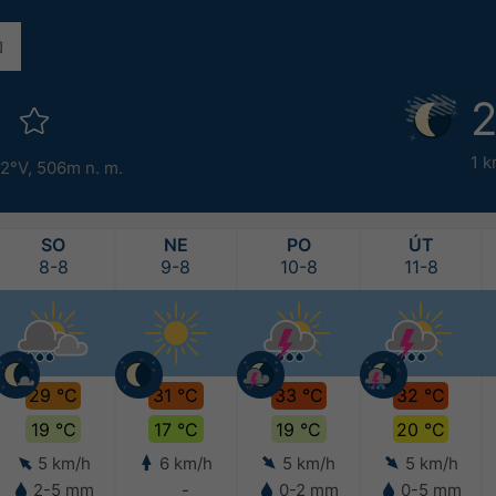
z
2
1 k
62°V,
506m n. m.
SO
NE
PO
ÚT
8-8
9-8
10-8
11-8
29 °C
31 °C
33 °C
32 °C
19 °C
17 °C
19 °C
20 °C
5 km/h
6 km/h
5 km/h
5 km/h
2-5 mm
-
0-2 mm
0-5 mm