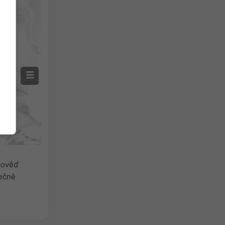
dpověď
tečně