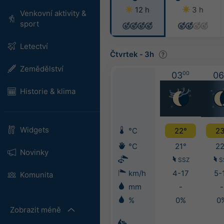
12 h
3 h
Venkovní aktivity &
sport
Letectví
Čtvrtek
-
3h
Zemědělství
03
00
06
Historie & klima
Widgets
°C
22°
23
°C
21°
22
Novinky
SSZ
S
km/h
4-17
5-
Komunita
mm
-
-
%
0%
0
Zobrazit méně