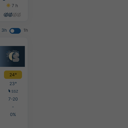
7 h
14 h
14 h
14 h
3h
1h
24°
23°
SSZ
7-20
-
0%