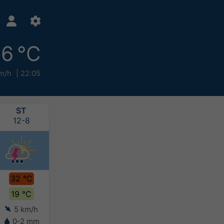
6 °C
m/h
22:05
ST
ČT
PÁ
SO
12-8
13-8
14-8
15-8
32 °C
31 °C
32 °C
33 °C
19 °C
19 °C
19 °C
20 °C
5 km/h
4 km/h
5 km/h
5 km/h
0-2 mm
-
-
-