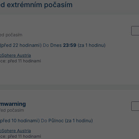
řed extrémním počasím
řed počasím
(před 22 hodinami)
Do
Dnes
23:59
(za 1 hodinu)
oSphere Austria
ace:
před 11 hodinami
rmwarning
řed počasím
před 10 hodinami)
Do
Půlnoc (za 1 hodinu)
oSphere Austria
ace:
před 11 hodinami