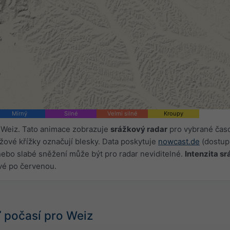
Mírný
Silné
Velmi silné
Kroupy
 Weiz. Tato animace zobrazuje
srážkový radar
pro vybrané čas
žové křížky označují blesky. Data poskytuje
nowcast.de
(dostup
 nebo slabé sněžení může být pro radar neviditelné.
Intenzita s
vé po červenou.
 počasí pro Weiz