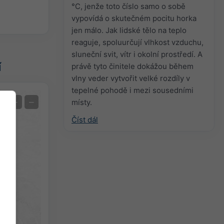
°C, jenže toto číslo samo o sobě
vypovídá o skutečném pocitu horka
jen málo. Jak lidské tělo na teplo
reaguje, spoluurčují vlhkost vzduchu,
sluneční svit, vítr i okolní prostředí. A
í
právě tyto činitele dokážou během
vlny veder vytvořit velké rozdíly v
tepelné pohodě i mezi sousedními
Extrémní předpověď
+
−
místy.
Číst dál
Pozorovaná teplota
Auto (NEMSGLOBAL Global)
Screenshot
©