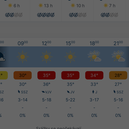
6 h
13 h
10 h
7 h
00
09
00
12
00
15
00
18
00
21
00
°
30°
35°
35°
34°
28°
°
30°
36°
35°
33°
27°
SZ
SSZ
VJV
JV
J
SSZ
16
3-14
5-18
5-22
3-17
5-16
-
-
-
-
-
%
0%
0%
0%
0%
0%
Srážky se neočekávají