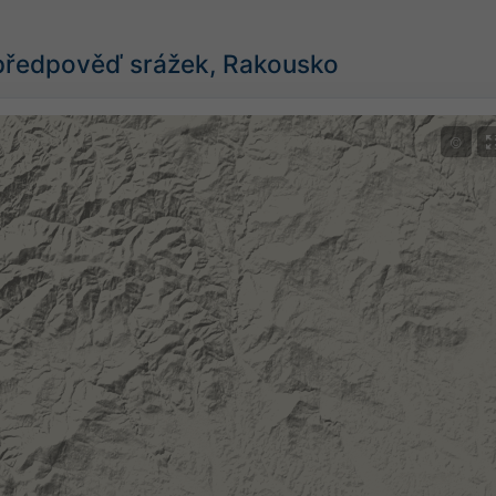
předpověď srážek, Rakousko
©