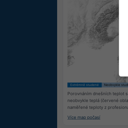
Extrémně studené
Neobvykle stu
Porovnáním dnešních teplot se
neobvykle teplá (červené obla
naměřené teploty z profesion
Více map počasí