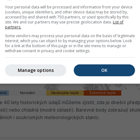
Your personal data will be processed and information from your device
(cookies, unique identifiers, and other device data) may be stored by,
accessed by and shared with 750 partners, or used specifically by this
site. We and our partners may use precise geolocation data.
List of
partners.
Some vendors may process your personal data on the basis of legitimate
interest, which you can object to by managing your options below. Look
for a link at the bottom of this page or in the site menu to manage or
withdraw consent in privacy and cookie settings.
Manage options
OK
dené
Normální
Neobvykle teplé
Extrémně teplé
 40 lety historických údajů můžeme zjistit, zda je dnešní pře
sti) nebo chladná (modré oblasti). Barevné body zobrazují sku
álních i soukromých meteorologických stanic.